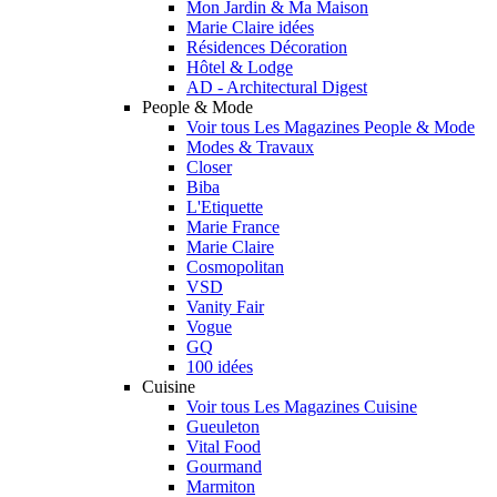
Mon Jardin & Ma Maison
Marie Claire idées
Résidences Décoration
Hôtel & Lodge
AD - Architectural Digest
People & Mode
Voir tous Les Magazines People & Mode
Modes & Travaux
Closer
Biba
L'Etiquette
Marie France
Marie Claire
Cosmopolitan
VSD
Vanity Fair
Vogue
GQ
100 idées
Cuisine
Voir tous Les Magazines Cuisine
Gueuleton
Vital Food
Gourmand
Marmiton