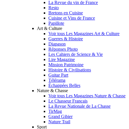
La Revue du vin de France
Resto
Bretons en Cuisine
Cuisine et Vins de France
Papillote
Art & Culture
Voir tous Les Magazines Art & Culture
Guerres & Histoire
Diapason
Réponses Photo
Les Cahiers de Science & Vie
Lire Magazine
Mission Patrimoine
Histoire & Civilisations
Guitar Part
Télérama
Échappées Belles
Nature & Chasse
Voir tous Les Magazines Nature & Chasse
Le Chasseur Français
La Revue Nationale de La Chasse
TirMag
Grand Gibier
Nature Trail
Sport