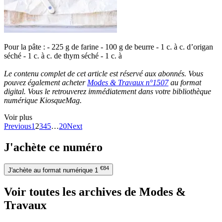
Pour la pâte : - 225 g de farine - 100 g de beurre - 1 c. à c. d’origan
séché - 1 c. à c. de thym séché - 1 c. à
Le contenu complet de cet article est réservé aux abonnés. Vous
pouvez également acheter
Modes & Travaux n°1507
au format
digital. Vous le retrouverez immédiatement dans votre bibliothèque
numérique KiosqueMag.
Voir plus
Previous
1
2
3
4
5
…
20
Next
J'achète ce numéro
€84
J'achète au format numérique
1
Voir toutes les archives de Modes &
Travaux