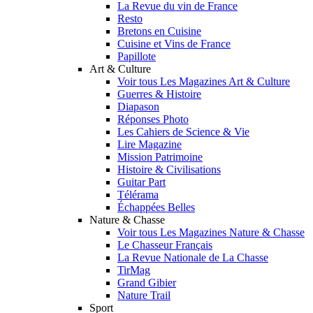
La Revue du vin de France
Resto
Bretons en Cuisine
Cuisine et Vins de France
Papillote
Art & Culture
Voir tous Les Magazines Art & Culture
Guerres & Histoire
Diapason
Réponses Photo
Les Cahiers de Science & Vie
Lire Magazine
Mission Patrimoine
Histoire & Civilisations
Guitar Part
Télérama
Échappées Belles
Nature & Chasse
Voir tous Les Magazines Nature & Chasse
Le Chasseur Français
La Revue Nationale de La Chasse
TirMag
Grand Gibier
Nature Trail
Sport