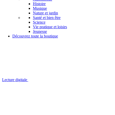
Histoire
Musique
Nature et jardin
Santé et bien être
Science
Vie pratique et loisirs
Jeunesse
Découvrez toute la boutique
Lecture digitale