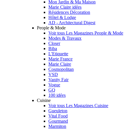
Mon Jardin & Ma Maison
Marie Claire idées
Résidences Décoration
Hôtel & Lodge
AD - Architectural Digest
People & Mode
Voir tous Les Magazines People & Mode
Modes & Travaux
Closer
Biba
L'Etiquette
Marie France
Marie Claire
Cosmopolitan
VSD
Vanity Fair
Vogue
GQ
100 idées
Cuisine
Voir tous Les Magazines Cuisine
Gueuleton
Vital Food
Gourmand
Marmiton