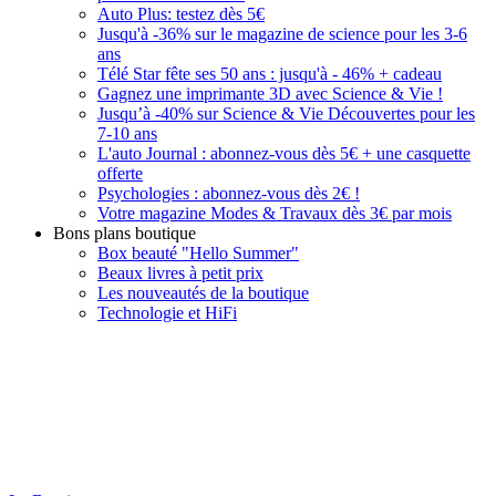
Auto Plus: testez dès 5€
Jusqu'à -36% sur le magazine de science pour les 3-6
ans
Télé Star fête ses 50 ans : jusqu'à - 46% + cadeau
Gagnez une imprimante 3D avec Science & Vie !
Jusqu’à -40% sur Science & Vie Découvertes pour les
7-10 ans
L'auto Journal : abonnez-vous dès 5€ + une casquette
offerte
Psychologies : abonnez-vous dès 2€ !
Votre magazine Modes & Travaux dès 3€ par mois
Bons plans boutique
Box beauté "Hello Summer"
Beaux livres à petit prix
Les nouveautés de la boutique
Technologie et HiFi