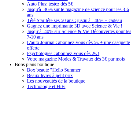
Auto Plus: testez dès 5€
Jusqu'à -36% sur le magazine de science pour les 3-6
ans
Télé Star fête ses 50 ans : jusqu'à - 46% + cadeau
Gagnez une imprimante 3D avec Science & Vie !
Jusqu’à -40% sur Science & Vie Découvertes pour les
7-10 ans
L'auto Journal : abonnez-vous dès 5€ + une casquette
offerte
Psychologies : abonnez-vous dès 2€ !
Votre magazine Modes & Travaux dès 3€ par mois
Bons plans boutique
Box beauté "Hello Summer"
Beaux livres à petit prix
Les nouveautés de la boutique
Technologie et HiFi