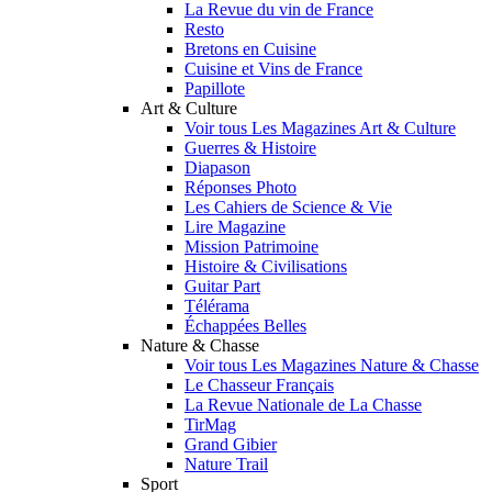
La Revue du vin de France
Resto
Bretons en Cuisine
Cuisine et Vins de France
Papillote
Art & Culture
Voir tous Les Magazines Art & Culture
Guerres & Histoire
Diapason
Réponses Photo
Les Cahiers de Science & Vie
Lire Magazine
Mission Patrimoine
Histoire & Civilisations
Guitar Part
Télérama
Échappées Belles
Nature & Chasse
Voir tous Les Magazines Nature & Chasse
Le Chasseur Français
La Revue Nationale de La Chasse
TirMag
Grand Gibier
Nature Trail
Sport