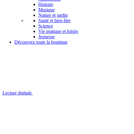
Histoire
Musique
Nature et jardin
Santé et bien être
Science
Vie pratique et loisirs
Jeunesse
Découvrez toute la boutique
Lecture digitale