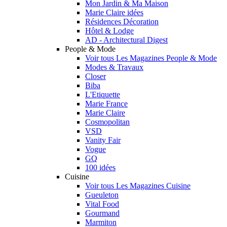
Mon Jardin & Ma Maison
Marie Claire idées
Résidences Décoration
Hôtel & Lodge
AD - Architectural Digest
People & Mode
Voir tous Les Magazines People & Mode
Modes & Travaux
Closer
Biba
L'Etiquette
Marie France
Marie Claire
Cosmopolitan
VSD
Vanity Fair
Vogue
GQ
100 idées
Cuisine
Voir tous Les Magazines Cuisine
Gueuleton
Vital Food
Gourmand
Marmiton