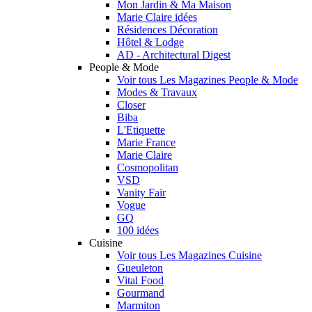
Mon Jardin & Ma Maison
Marie Claire idées
Résidences Décoration
Hôtel & Lodge
AD - Architectural Digest
People & Mode
Voir tous Les Magazines People & Mode
Modes & Travaux
Closer
Biba
L'Etiquette
Marie France
Marie Claire
Cosmopolitan
VSD
Vanity Fair
Vogue
GQ
100 idées
Cuisine
Voir tous Les Magazines Cuisine
Gueuleton
Vital Food
Gourmand
Marmiton