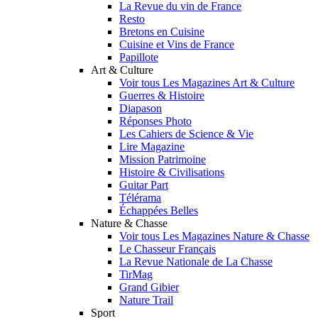
La Revue du vin de France
Resto
Bretons en Cuisine
Cuisine et Vins de France
Papillote
Art & Culture
Voir tous Les Magazines Art & Culture
Guerres & Histoire
Diapason
Réponses Photo
Les Cahiers de Science & Vie
Lire Magazine
Mission Patrimoine
Histoire & Civilisations
Guitar Part
Télérama
Échappées Belles
Nature & Chasse
Voir tous Les Magazines Nature & Chasse
Le Chasseur Français
La Revue Nationale de La Chasse
TirMag
Grand Gibier
Nature Trail
Sport