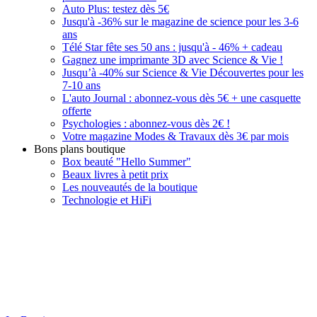
Auto Plus: testez dès 5€
Jusqu'à -36% sur le magazine de science pour les 3-6
ans
Télé Star fête ses 50 ans : jusqu'à - 46% + cadeau
Gagnez une imprimante 3D avec Science & Vie !
Jusqu’à -40% sur Science & Vie Découvertes pour les
7-10 ans
L'auto Journal : abonnez-vous dès 5€ + une casquette
offerte
Psychologies : abonnez-vous dès 2€ !
Votre magazine Modes & Travaux dès 3€ par mois
Bons plans boutique
Box beauté "Hello Summer"
Beaux livres à petit prix
Les nouveautés de la boutique
Technologie et HiFi