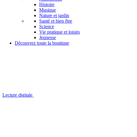
Histoire
Musique
Nature et jardin
Santé et bien être
Science
Vie pratique et loisirs
Jeunesse
Découvrez toute la boutique
Lecture digitale