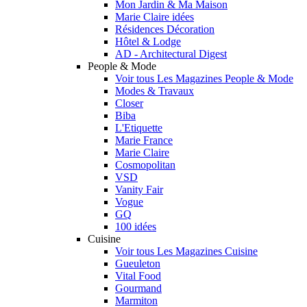
Mon Jardin & Ma Maison
Marie Claire idées
Résidences Décoration
Hôtel & Lodge
AD - Architectural Digest
People & Mode
Voir tous Les Magazines People & Mode
Modes & Travaux
Closer
Biba
L'Etiquette
Marie France
Marie Claire
Cosmopolitan
VSD
Vanity Fair
Vogue
GQ
100 idées
Cuisine
Voir tous Les Magazines Cuisine
Gueuleton
Vital Food
Gourmand
Marmiton