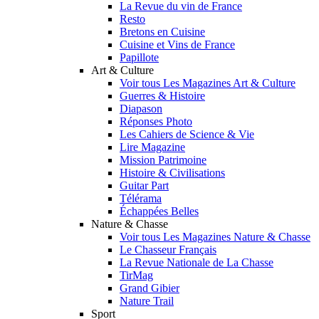
La Revue du vin de France
Resto
Bretons en Cuisine
Cuisine et Vins de France
Papillote
Art & Culture
Voir tous Les Magazines Art & Culture
Guerres & Histoire
Diapason
Réponses Photo
Les Cahiers de Science & Vie
Lire Magazine
Mission Patrimoine
Histoire & Civilisations
Guitar Part
Télérama
Échappées Belles
Nature & Chasse
Voir tous Les Magazines Nature & Chasse
Le Chasseur Français
La Revue Nationale de La Chasse
TirMag
Grand Gibier
Nature Trail
Sport