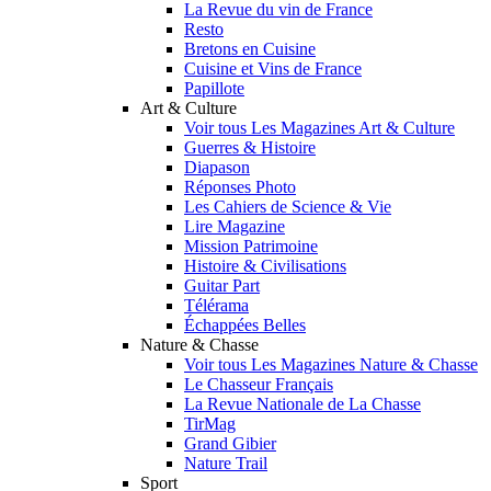
La Revue du vin de France
Resto
Bretons en Cuisine
Cuisine et Vins de France
Papillote
Art & Culture
Voir tous Les Magazines Art & Culture
Guerres & Histoire
Diapason
Réponses Photo
Les Cahiers de Science & Vie
Lire Magazine
Mission Patrimoine
Histoire & Civilisations
Guitar Part
Télérama
Échappées Belles
Nature & Chasse
Voir tous Les Magazines Nature & Chasse
Le Chasseur Français
La Revue Nationale de La Chasse
TirMag
Grand Gibier
Nature Trail
Sport