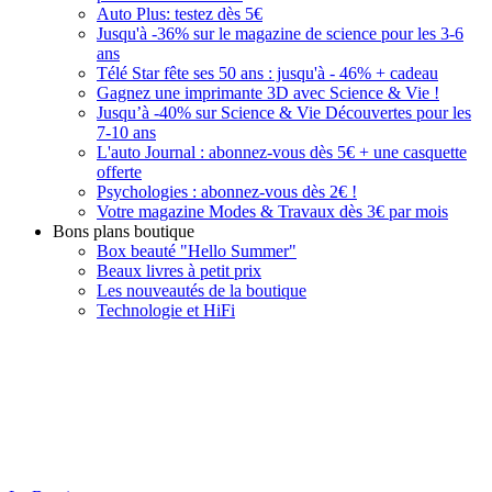
Auto Plus: testez dès 5€
Jusqu'à -36% sur le magazine de science pour les 3-6
ans
Télé Star fête ses 50 ans : jusqu'à - 46% + cadeau
Gagnez une imprimante 3D avec Science & Vie !
Jusqu’à -40% sur Science & Vie Découvertes pour les
7-10 ans
L'auto Journal : abonnez-vous dès 5€ + une casquette
offerte
Psychologies : abonnez-vous dès 2€ !
Votre magazine Modes & Travaux dès 3€ par mois
Bons plans boutique
Box beauté "Hello Summer"
Beaux livres à petit prix
Les nouveautés de la boutique
Technologie et HiFi