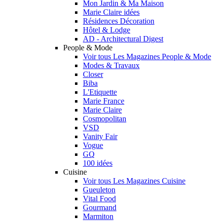
Mon Jardin & Ma Maison
Marie Claire idées
Résidences Décoration
Hôtel & Lodge
AD - Architectural Digest
People & Mode
Voir tous Les Magazines People & Mode
Modes & Travaux
Closer
Biba
L'Etiquette
Marie France
Marie Claire
Cosmopolitan
VSD
Vanity Fair
Vogue
GQ
100 idées
Cuisine
Voir tous Les Magazines Cuisine
Gueuleton
Vital Food
Gourmand
Marmiton