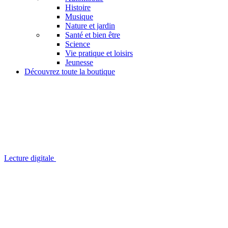
Histoire
Musique
Nature et jardin
Santé et bien être
Science
Vie pratique et loisirs
Jeunesse
Découvrez toute la boutique
Lecture digitale