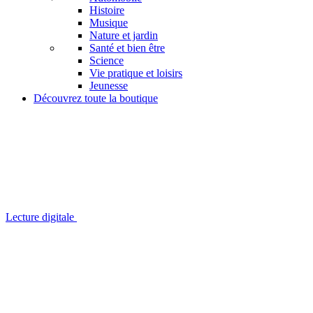
Histoire
Musique
Nature et jardin
Santé et bien être
Science
Vie pratique et loisirs
Jeunesse
Découvrez toute la boutique
Lecture digitale