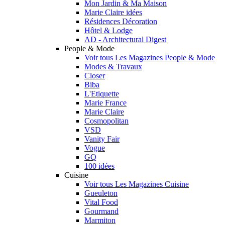
Mon Jardin & Ma Maison
Marie Claire idées
Résidences Décoration
Hôtel & Lodge
AD - Architectural Digest
People & Mode
Voir tous Les Magazines People & Mode
Modes & Travaux
Closer
Biba
L'Etiquette
Marie France
Marie Claire
Cosmopolitan
VSD
Vanity Fair
Vogue
GQ
100 idées
Cuisine
Voir tous Les Magazines Cuisine
Gueuleton
Vital Food
Gourmand
Marmiton