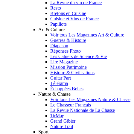
La Revue du vin de France
Resto
Bretons en Cuisine
Cuisine et Vins de France
Papillote
Art & Culture
Voir tous Les Magazines Art & Culture
Guerres & Histoire
Diapason
Réponses Photo
Les Cahiers de Science & Vie
Lire Magazine
Mission Patrimoine
Histoire & Civilisations
Guitar Part
Télérama
Échappées Belles
Nature & Chasse
Voir tous Les Magazines Nature & Chasse
Le Chasseur Français
La Revue Nationale de La Chasse
TirMag
Grand Gibier
Nature Trail
Sport