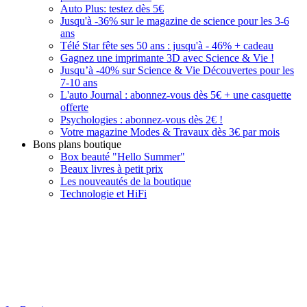
Auto Plus: testez dès 5€
Jusqu'à -36% sur le magazine de science pour les 3-6
ans
Télé Star fête ses 50 ans : jusqu'à - 46% + cadeau
Gagnez une imprimante 3D avec Science & Vie !
Jusqu’à -40% sur Science & Vie Découvertes pour les
7-10 ans
L'auto Journal : abonnez-vous dès 5€ + une casquette
offerte
Psychologies : abonnez-vous dès 2€ !
Votre magazine Modes & Travaux dès 3€ par mois
Bons plans boutique
Box beauté "Hello Summer"
Beaux livres à petit prix
Les nouveautés de la boutique
Technologie et HiFi