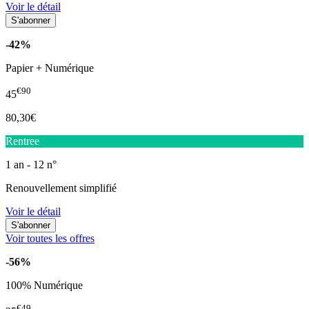
Voir le détail
-42%
Papier + Numérique
€90
45
80,30€
Rentree
1 an - 12 n°
Renouvellement simplifié
Voir le détail
Voir toutes les offres
-56%
100% Numérique
€49