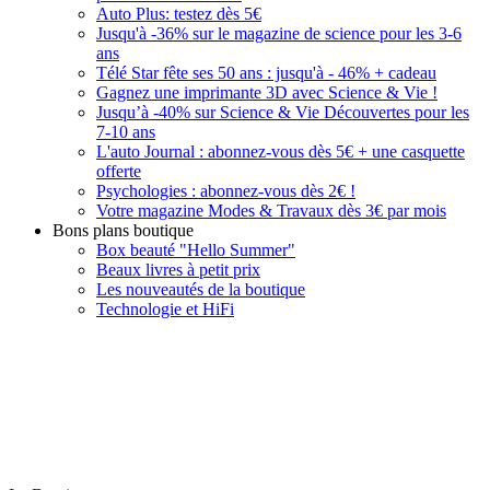
Auto Plus: testez dès 5€
Jusqu'à -36% sur le magazine de science pour les 3-6
ans
Télé Star fête ses 50 ans : jusqu'à - 46% + cadeau
Gagnez une imprimante 3D avec Science & Vie !
Jusqu’à -40% sur Science & Vie Découvertes pour les
7-10 ans
L'auto Journal : abonnez-vous dès 5€ + une casquette
offerte
Psychologies : abonnez-vous dès 2€ !
Votre magazine Modes & Travaux dès 3€ par mois
Bons plans boutique
Box beauté "Hello Summer"
Beaux livres à petit prix
Les nouveautés de la boutique
Technologie et HiFi