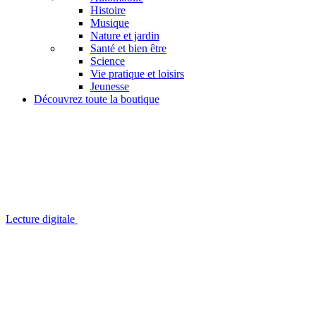
Histoire
Musique
Nature et jardin
Santé et bien être
Science
Vie pratique et loisirs
Jeunesse
Découvrez toute la boutique
Lecture digitale