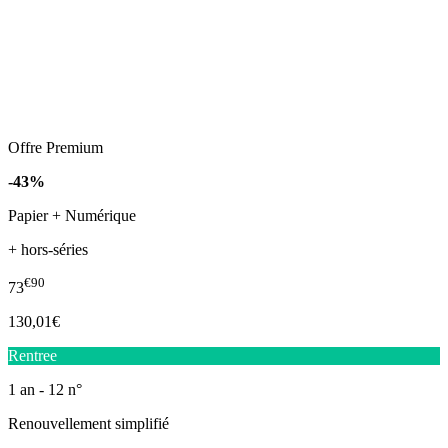
Offre Premium
-43%
Papier + Numérique
+ hors-séries
€90
73
130,01€
Rentree
1 an - 12 n°
Renouvellement simplifié