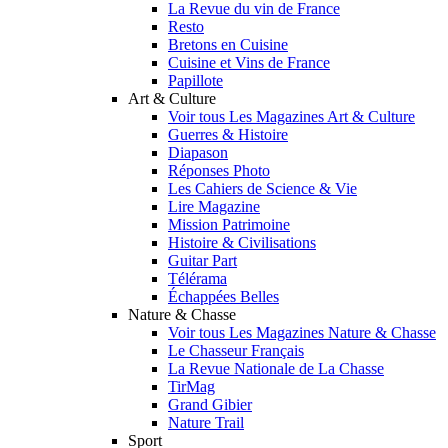
La Revue du vin de France
Resto
Bretons en Cuisine
Cuisine et Vins de France
Papillote
Art & Culture
Voir tous Les Magazines Art & Culture
Guerres & Histoire
Diapason
Réponses Photo
Les Cahiers de Science & Vie
Lire Magazine
Mission Patrimoine
Histoire & Civilisations
Guitar Part
Télérama
Échappées Belles
Nature & Chasse
Voir tous Les Magazines Nature & Chasse
Le Chasseur Français
La Revue Nationale de La Chasse
TirMag
Grand Gibier
Nature Trail
Sport