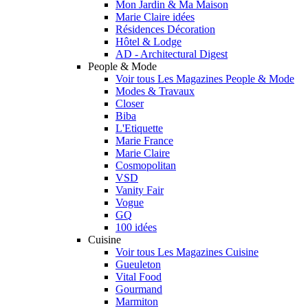
Mon Jardin & Ma Maison
Marie Claire idées
Résidences Décoration
Hôtel & Lodge
AD - Architectural Digest
People & Mode
Voir tous Les Magazines People & Mode
Modes & Travaux
Closer
Biba
L'Etiquette
Marie France
Marie Claire
Cosmopolitan
VSD
Vanity Fair
Vogue
GQ
100 idées
Cuisine
Voir tous Les Magazines Cuisine
Gueuleton
Vital Food
Gourmand
Marmiton