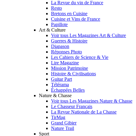
La Revue du vin de France
Resto
Bretons en Cuisine
Cuisine et Vins de France
Papillote
Art & Culture
Voir tous Les Magazines Art & Culture
Guerres & Histoire
Diapason
Réponses Photo
Les Cahiers de Science & Vie
Lire Magazine
Mission Patrimoine
Histoire & Civilisations
Guitar Part
Télérama
Échappées Belles
Nature & Chasse
Voir tous Les Magazines Nature & Chasse
Le Chasseur Français
La Revue Nationale de La Chasse
TirMag
Grand Gibier
Nature Trail
Sport