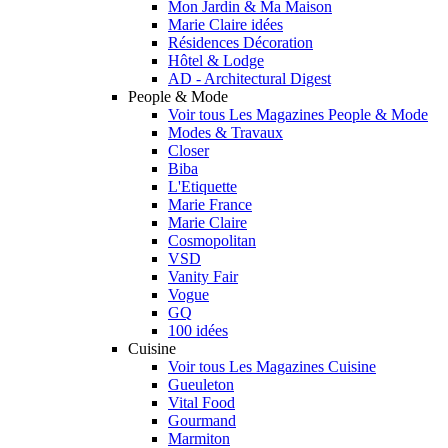
Mon Jardin & Ma Maison
Marie Claire idées
Résidences Décoration
Hôtel & Lodge
AD - Architectural Digest
People & Mode
Voir tous Les Magazines People & Mode
Modes & Travaux
Closer
Biba
L'Etiquette
Marie France
Marie Claire
Cosmopolitan
VSD
Vanity Fair
Vogue
GQ
100 idées
Cuisine
Voir tous Les Magazines Cuisine
Gueuleton
Vital Food
Gourmand
Marmiton