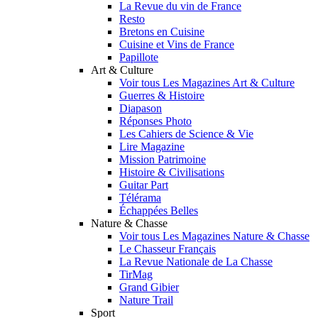
La Revue du vin de France
Resto
Bretons en Cuisine
Cuisine et Vins de France
Papillote
Art & Culture
Voir tous Les Magazines Art & Culture
Guerres & Histoire
Diapason
Réponses Photo
Les Cahiers de Science & Vie
Lire Magazine
Mission Patrimoine
Histoire & Civilisations
Guitar Part
Télérama
Échappées Belles
Nature & Chasse
Voir tous Les Magazines Nature & Chasse
Le Chasseur Français
La Revue Nationale de La Chasse
TirMag
Grand Gibier
Nature Trail
Sport