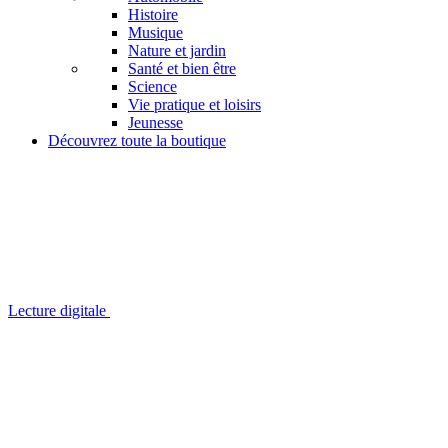
Histoire
Musique
Nature et jardin
Santé et bien être
Science
Vie pratique et loisirs
Jeunesse
Découvrez toute la boutique
Lecture digitale