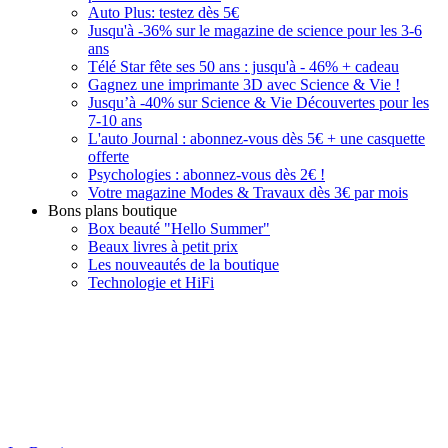
Auto Plus: testez dès 5€
Jusqu'à -36% sur le magazine de science pour les 3-6
ans
Télé Star fête ses 50 ans : jusqu'à - 46% + cadeau
Gagnez une imprimante 3D avec Science & Vie !
Jusqu’à -40% sur Science & Vie Découvertes pour les
7-10 ans
L'auto Journal : abonnez-vous dès 5€ + une casquette
offerte
Psychologies : abonnez-vous dès 2€ !
Votre magazine Modes & Travaux dès 3€ par mois
Bons plans boutique
Box beauté "Hello Summer"
Beaux livres à petit prix
Les nouveautés de la boutique
Technologie et HiFi