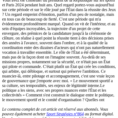
Vous avez été conseiller du président de la République sur les sports
et Paris 2024 pendant huit ans. Quel regard portez-vous aujourd'hui
sur cette période et sur le rôle joué par l'État dans la réussite des Jeux
? Un regard empreint d'émotion, parfois d'un peu de nostalgie, mais
en tous cas de beaucoup de fierté. C'est une période qui m'a
évidemment profondément marqué. Quand on vit de l'intérieur, et au
sein d'équipes incroyables, la trajectoire d'un projet de cette
envergure, des prémices de la candidature jusqu'à la cérémonie de
clôture, on réalise à quel point la réussite tient à des décisions prises
des années à l'avance, souvent dans l'ombre, et à la qualité de la
coordination entre des dizaines d'acteurs qui n'ont pas naturellement
vocation à travailler ensemble. Le rôle de l'État a été déterminant,
mais pas de la façon dont on l'imagine souvent. Au-delà de ses
missions propres, notamment sur la sécurité, ce n'était pas un État
qui pilote et commande. C'était plutôt un État qui crée les conditions,
qui arbitre, qui débloque, et surtout qui préserve l'ambition. Ce
nuancier-là, entre pilotage et accompagnement, c'est une vraie leçon
de gouvernance que j'emporte avec moi. « Le mouvement sportif a
sa culture, ses temporalités, ses enjeux de légitimité interne.Le
politique a les siens, avec ses propres nuances entre l'État et les
collectivités » Comment s'est construit le dialogue entre le politique,
le mouvement sportif et le comité d'organisation ? Quelles ont
Le contenu complet de cet article est réservé aux abonnés. Vous
pouvez également acheter
Sport Stratégies n°864
au format digital.