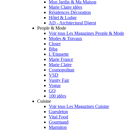
Mon Jardin & Ma Maison
Marie Claire idées
Résidences Décoration
Hôtel & Lodge
AD - Architectural Digest
People & Mode
Voir tous Les Magazines People & Mode
Modes & Travaux
Closer
Biba
L'Etiquette
Marie France
Marie Claire
Cosmopolitan
VSD
Vanity Fair
Vogue
GQ
100 idées
Cuisine
Voir tous Les Magazines Cuisine
Gueuleton
Vital Food
Gourmand
Marmiton