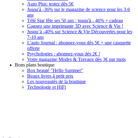
Auto Plus: testez dès 5€
Jusqu'à -36% sur le magazine de science pour les 3-6
ans
Télé Star fête ses 50 ans : jusqu'à - 46% + cadeau
Gagnez une imprimante 3D avec Science & Vie !
Jusqu’à -40% sur Science & Vie Découvertes pour les
7-10 ans
L'auto Journal : abonnez-vous dès 5€ + une casquette
offerte
Psychologies : abonnez-vous dès 2€ !
Votre magazine Modes & Travaux dès 3€ par mois
Bons plans boutique
Box beauté "Hello Summer"
Beaux livres à petit prix
Les nouveautés de la boutique
Technologie et HiFi