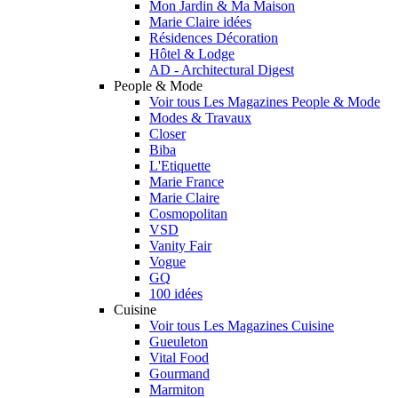
Mon Jardin & Ma Maison
Marie Claire idées
Résidences Décoration
Hôtel & Lodge
AD - Architectural Digest
People & Mode
Voir tous Les Magazines People & Mode
Modes & Travaux
Closer
Biba
L'Etiquette
Marie France
Marie Claire
Cosmopolitan
VSD
Vanity Fair
Vogue
GQ
100 idées
Cuisine
Voir tous Les Magazines Cuisine
Gueuleton
Vital Food
Gourmand
Marmiton