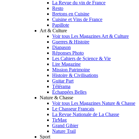
La Revue du vin de France
Resto
Bretons en Cuisine
Cuisine et Vins de France
Papillote
Art & Culture
Voir tous Les Magazines Art & Culture
Guerres & Histoire
Diapason
Réponses Photo
Les Cahiers de Science & Vie
Lire Magazine
Mission Patrimoine
Histoire & Civilisations
Guitar Part
Télérama
Échappées Belles
Nature & Chasse
Voir tous Les Magazines Nature & Chasse
Le Chasseur Français
La Revue Nationale de La Chasse
TirMag
Grand Gibier
Nature Trail
Sport