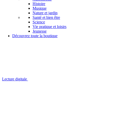
Histoire
Musique
Nature et jardin
Santé et bien être
Science
Vie pratique et loisirs
Jeunesse
Découvrez toute la boutique
Lecture digitale