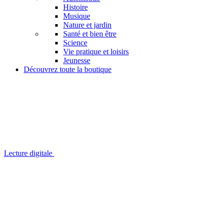
Histoire
Musique
Nature et jardin
Santé et bien être
Science
Vie pratique et loisirs
Jeunesse
Découvrez toute la boutique
Lecture digitale