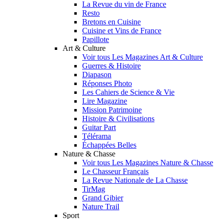
La Revue du vin de France
Resto
Bretons en Cuisine
Cuisine et Vins de France
Papillote
Art & Culture
Voir tous Les Magazines Art & Culture
Guerres & Histoire
Diapason
Réponses Photo
Les Cahiers de Science & Vie
Lire Magazine
Mission Patrimoine
Histoire & Civilisations
Guitar Part
Télérama
Échappées Belles
Nature & Chasse
Voir tous Les Magazines Nature & Chasse
Le Chasseur Français
La Revue Nationale de La Chasse
TirMag
Grand Gibier
Nature Trail
Sport