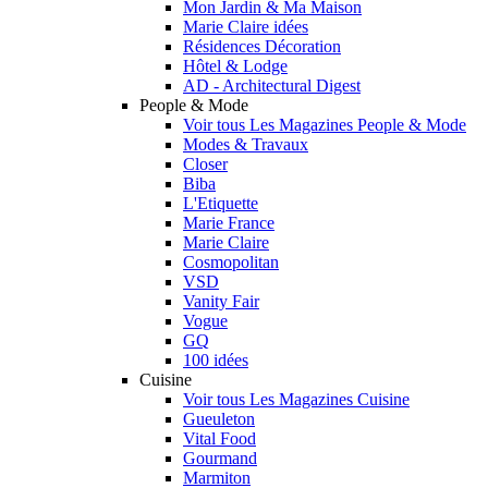
Mon Jardin & Ma Maison
Marie Claire idées
Résidences Décoration
Hôtel & Lodge
AD - Architectural Digest
People & Mode
Voir tous Les Magazines People & Mode
Modes & Travaux
Closer
Biba
L'Etiquette
Marie France
Marie Claire
Cosmopolitan
VSD
Vanity Fair
Vogue
GQ
100 idées
Cuisine
Voir tous Les Magazines Cuisine
Gueuleton
Vital Food
Gourmand
Marmiton