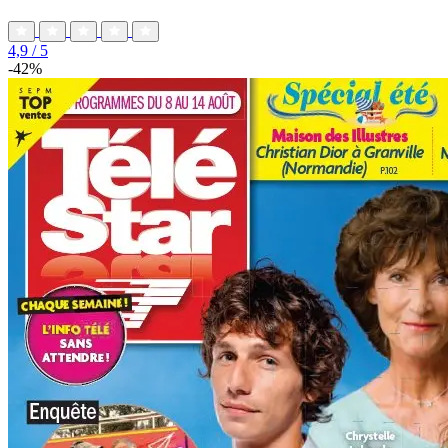
4,9
/ 5
-42%