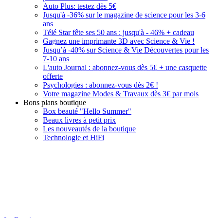
Auto Plus: testez dès 5€
Jusqu'à -36% sur le magazine de science pour les 3-6
ans
Télé Star fête ses 50 ans : jusqu'à - 46% + cadeau
Gagnez une imprimante 3D avec Science & Vie !
Jusqu’à -40% sur Science & Vie Découvertes pour les
7-10 ans
L'auto Journal : abonnez-vous dès 5€ + une casquette
offerte
Psychologies : abonnez-vous dès 2€ !
Votre magazine Modes & Travaux dès 3€ par mois
Bons plans boutique
Box beauté "Hello Summer"
Beaux livres à petit prix
Les nouveautés de la boutique
Technologie et HiFi