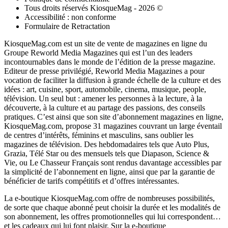
Tous droits réservés KiosqueMag - 2026 ©
Accessibilité : non conforme
Formulaire de Retractation
KiosqueMag.com est un site de vente de magazines en ligne du
Groupe Reworld Media Magazines qui est l’un des leaders
incontournables dans le monde de l’édition de la presse magazine.
Editeur de presse privilégié, Reworld Media Magazines a pour
vocation de faciliter la diffusion à grande échelle de la culture et des
idées : art, cuisine, sport, automobile, cinema, musique, people,
télévision. Un seul but : amener les personnes à la lecture, à la
découverte, à la culture et au partage des passions, des conseils
pratiques. C’est ainsi que son site d’abonnement magazines en ligne,
KiosqueMag.com, propose 31 magazines couvrant un large éventail
de centres d’intérêts, féminins et masculins, sans oublier les
magazines de télévision. Des hebdomadaires tels que Auto Plus,
Grazia, Télé Star ou des mensuels tels que Diapason, Science &
Vie, ou Le Chasseur Français sont rendus davantage accessibles par
la simplicité de l’abonnement en ligne, ainsi que par la garantie de
bénéficier de tarifs compétitifs et d’offres intéressantes.
La e-boutique KiosqueMag.com offre de nombreuses possibilités,
de sorte que chaque abonné peut choisir la durée et les modalités de
son abonnement, les offres promotionnelles qui lui correspondent…
et les cadeaux qui lui font plaisir. Sur la e-boutique