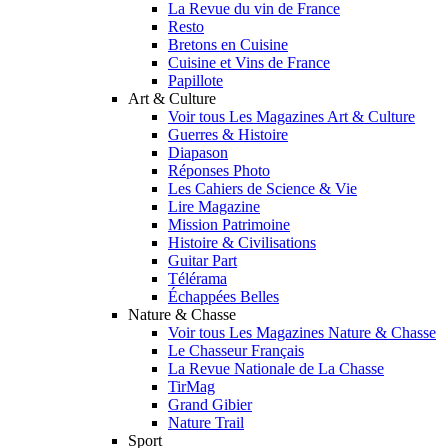
La Revue du vin de France
Resto
Bretons en Cuisine
Cuisine et Vins de France
Papillote
Art & Culture
Voir tous Les Magazines Art & Culture
Guerres & Histoire
Diapason
Réponses Photo
Les Cahiers de Science & Vie
Lire Magazine
Mission Patrimoine
Histoire & Civilisations
Guitar Part
Télérama
Échappées Belles
Nature & Chasse
Voir tous Les Magazines Nature & Chasse
Le Chasseur Français
La Revue Nationale de La Chasse
TirMag
Grand Gibier
Nature Trail
Sport