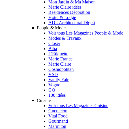
Mon Jardin & Ma Maison
Marie Claire idées
Résidences Décoration
Hôtel & Lodge
AD - Architectural Digest
People & Mode
Voir tous Les Magazines People & Mode
Modes & Travaux
Closer
Biba
L'Etiquette
Marie France
Marie Claire
Cosmopolitan
VSD
Vanity Fair
Vogue
GQ
100 idées
Cuisine
Voir tous Les Magazines Cuisine
Gueuleton
Vital Food
Gourmand
Marmiton