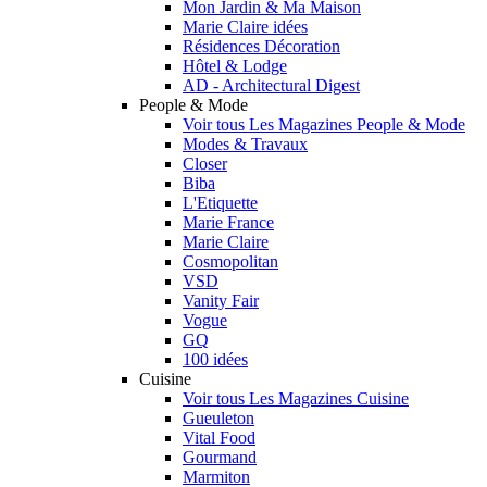
Mon Jardin & Ma Maison
Marie Claire idées
Résidences Décoration
Hôtel & Lodge
AD - Architectural Digest
People & Mode
Voir tous Les Magazines People & Mode
Modes & Travaux
Closer
Biba
L'Etiquette
Marie France
Marie Claire
Cosmopolitan
VSD
Vanity Fair
Vogue
GQ
100 idées
Cuisine
Voir tous Les Magazines Cuisine
Gueuleton
Vital Food
Gourmand
Marmiton