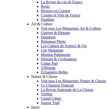
La Revue du vin de France
Resto
Bretons en Cuisine
Cuisine et Vins de France
Papillote
Art & Culture
Voir tous Les Magazines Art & Culture
Guerres & Histoire
Diapason
Réponses Photo
Les Cahiers de Science & Vie
Lire Magazine
Mission Patrimoine
Histoire & Civilisations
Guitar Part
Télérama
Échappées Belles
Nature & Chasse
Voir tous Les Magazines Nature & Chasse
Le Chasseur Français
La Revue Nationale de La Chasse
TirMag
Grand Gibier
Nature Trail
Sport