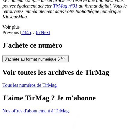
Le contenu complet de cet article est réservé aux abonnés. Vous
pouvez également acheter
TirMag n°31
au format digital. Vous le
retrouverez immédiatement dans votre bibliothèque numérique
KiosqueMag.
Voir plus
Previous
1
2
3
4
5
…
67
Next
J'achète ce numéro
€52
J'achète au format numérique
5
Voir toutes les archives de TirMag
Tous les numéros de TirMag
J'aime TirMag ? Je m'abonne
Nos offres d'abonnement à TirMag