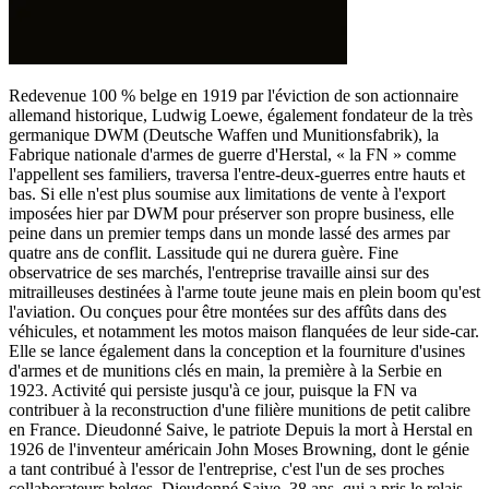
Redevenue 100 % belge en 1919 par l'éviction de son actionnaire
allemand historique, Ludwig Loewe, également fondateur de la très
germanique DWM (Deutsche Waffen und Munitionsfabrik), la
Fabrique nationale d'armes de guerre d'Herstal, « la FN » comme
l'appellent ses familiers, traversa l'entre-deux-guerres entre hauts et
bas. Si elle n'est plus soumise aux limitations de vente à l'export
imposées hier par DWM pour préserver son propre business, elle
peine dans un premier temps dans un monde lassé des armes par
quatre ans de conflit. Lassitude qui ne durera guère. Fine
observatrice de ses marchés, l'entreprise travaille ainsi sur des
mitrailleuses destinées à l'arme toute jeune mais en plein boom qu'est
l'aviation. Ou conçues pour être montées sur des affûts dans des
véhicules, et notamment les motos maison flanquées de leur side-car.
Elle se lance également dans la conception et la fourniture d'usines
d'armes et de munitions clés en main, la première à la Serbie en
1923. Activité qui persiste jusqu'à ce jour, puisque la FN va
contribuer à la reconstruction d'une filière munitions de petit calibre
en France. Dieudonné Saive, le patriote Depuis la mort à Herstal en
1926 de l'inventeur américain John Moses Browning, dont le génie
a tant contribué à l'essor de l'entreprise, c'est l'un de ses proches
collaborateurs belges, Dieudonné Saive, 38 ans, qui a pris le relais.