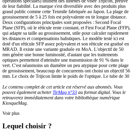
opérations spéciales) utilisent des lunettes de visée Trijicon, preuve
de leur fiabilité. La marque s'est diversifiée avec des produits plus
grand public comme cette Tenmile fabriquée au Japon. La plage de
grossissement de 5 à 25 fois est polyvalente en tir longue distance.
Deux configurations principales sont proposées : Second Focal
Plane (SFP), où le réticule reste constant, et First Focal Plane (FFP),
qui adapte sa taille au grossissement, utile pour calculer rapidement
les distances et compensations balistiques. Le modèle testé ici est
doté d'un réticule SFP assez polyvalent et son réticule est gradué en
MRAD. Il existe une variante graduée en MoA. L'objectif de 50
mm génère une bonne luminosité, d'autant que les traitements
optiques permettent d'atteindre une transmission de 91 % dans le
vert. C'est néanmoins un diamètre un peu atypique pour cette plage
de grossissement, beaucoup de concurrents ont choisi un objectif 56
mm. Le choix de Trijicon limite le poids de l'optique. Le tube de 30
Le contenu complet de cet article est réservé aux abonnés. Vous
pouvez également acheter
TirMag n°33
au format digital. Vous le
retrouverez immédiatement dans votre bibliothèque numérique
KiosqueMag.
Voir plus
Lequel choisir ?