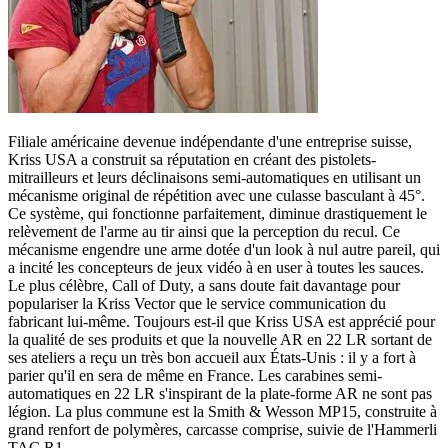
Filiale américaine devenue indépendante d'une entreprise suisse,
Kriss USA a construit sa réputation en créant des pistolets-
mitrailleurs et leurs déclinaisons semi-automatiques en utilisant un
mécanisme original de répétition avec une culasse basculant à 45°.
Ce système, qui fonctionne parfaitement, diminue drastiquement le
relèvement de l'arme au tir ainsi que la perception du recul. Ce
mécanisme engendre une arme dotée d'un look à nul autre pareil, qui
a incité les concepteurs de jeux vidéo à en user à toutes les sauces.
Le plus célèbre, Call of Duty, a sans doute fait davantage pour
populariser la Kriss Vector que le service communication du
fabricant lui-même. Toujours est-il que Kriss USA est apprécié pour
la qualité de ses produits et que la nouvelle AR en 22 LR sortant de
ses ateliers a reçu un très bon accueil aux États-Unis : il y a fort à
parier qu'il en sera de même en France. Les carabines semi-
automatiques en 22 LR s'inspirant de la plate-forme AR ne sont pas
légion. La plus commune est la Smith & Wesson MP15, construite à
grand renfort de polymères, carcasse comprise, suivie de l'Hammerli
TAC R1