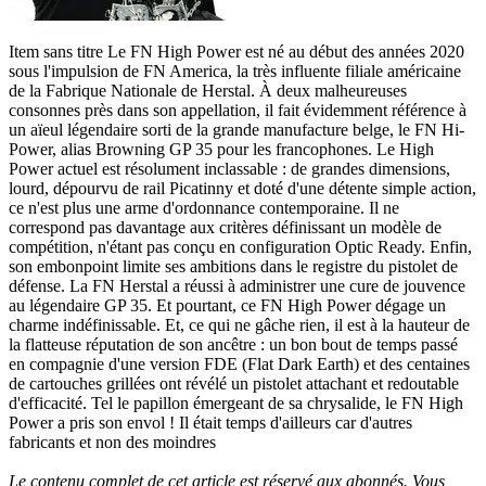
Item sans titre Le FN High Power est né au début des années 2020
sous l'impulsion de FN America, la très influente filiale américaine
de la Fabrique Nationale de Herstal. À deux malheureuses
consonnes près dans son appellation, il fait évidemment référence à
un aïeul légendaire sorti de la grande manufacture belge, le FN Hi-
Power, alias Browning GP 35 pour les francophones. Le High
Power actuel est résolument inclassable : de grandes dimensions,
lourd, dépourvu de rail Picatinny et doté d'une détente simple action,
ce n'est plus une arme d'ordonnance contemporaine. Il ne
correspond pas davantage aux critères définissant un modèle de
compétition, n'étant pas conçu en configuration Optic Ready. Enfin,
son embonpoint limite ses ambitions dans le registre du pistolet de
défense. La FN Herstal a réussi à administrer une cure de jouvence
au légendaire GP 35. Et pourtant, ce FN High Power dégage un
charme indéfinissable. Et, ce qui ne gâche rien, il est à la hauteur de
la flatteuse réputation de son ancêtre : un bon bout de temps passé
en compagnie d'une version FDE (Flat Dark Earth) et des centaines
de cartouches grillées ont révélé un pistolet attachant et redoutable
d'efficacité. Tel le papillon émergeant de sa chrysalide, le FN High
Power a pris son envol ! Il était temps d'ailleurs car d'autres
fabricants et non des moindres
Le contenu complet de cet article est réservé aux abonnés. Vous