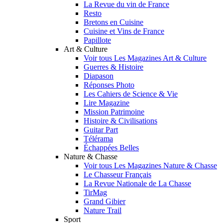
La Revue du vin de France
Resto
Bretons en Cuisine
Cuisine et Vins de France
Papillote
Art & Culture
Voir tous Les Magazines Art & Culture
Guerres & Histoire
Diapason
Réponses Photo
Les Cahiers de Science & Vie
Lire Magazine
Mission Patrimoine
Histoire & Civilisations
Guitar Part
Télérama
Échappées Belles
Nature & Chasse
Voir tous Les Magazines Nature & Chasse
Le Chasseur Français
La Revue Nationale de La Chasse
TirMag
Grand Gibier
Nature Trail
Sport