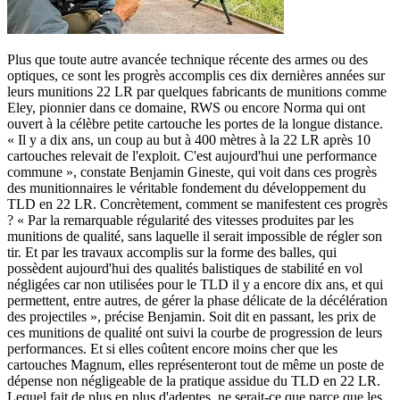
Plus que toute autre avancée technique récente des armes ou des
optiques, ce sont les progrès accomplis ces dix dernières années sur
leurs munitions 22 LR par quelques fabricants de munitions comme
Eley, pionnier dans ce domaine, RWS ou encore Norma qui ont
ouvert à la célèbre petite cartouche les portes de la longue distance.
« Il y a dix ans, un coup au but à 400 mètres à la 22 LR après 10
cartouches relevait de l'exploit. C'est aujourd'hui une performance
commune », constate Benjamin Gineste, qui voit dans ces progrès
des munitionnaires le véritable fondement du développement du
TLD en 22 LR. Concrètement, comment se manifestent ces progrès
? « Par la remarquable régularité des vitesses produites par les
munitions de qualité, sans laquelle il serait impossible de régler son
tir. Et par les travaux accomplis sur la forme des balles, qui
possèdent aujourd'hui des qualités balistiques de stabilité en vol
négligées car non utilisées pour le TLD il y a encore dix ans, et qui
permettent, entre autres, de gérer la phase délicate de la décélération
des projectiles », précise Benjamin. Soit dit en passant, les prix de
ces munitions de qualité ont suivi la courbe de progression de leurs
performances. Et si elles coûtent encore moins cher que les
cartouches Magnum, elles représenteront tout de même un poste de
dépense non négligeable de la pratique assidue du TLD en 22 LR.
Lequel fait de plus en plus d'adeptes, ne serait-ce que parce que les