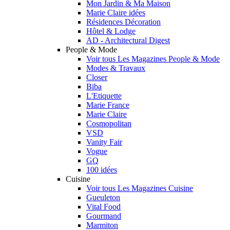
Mon Jardin & Ma Maison
Marie Claire idées
Résidences Décoration
Hôtel & Lodge
AD - Architectural Digest
People & Mode
Voir tous Les Magazines People & Mode
Modes & Travaux
Closer
Biba
L'Etiquette
Marie France
Marie Claire
Cosmopolitan
VSD
Vanity Fair
Vogue
GQ
100 idées
Cuisine
Voir tous Les Magazines Cuisine
Gueuleton
Vital Food
Gourmand
Marmiton