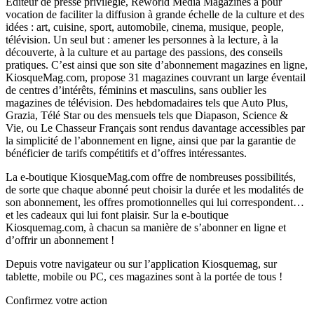
Editeur de presse privilégié, Reworld Media Magazines a pour
vocation de faciliter la diffusion à grande échelle de la culture et des
idées : art, cuisine, sport, automobile, cinema, musique, people,
télévision. Un seul but : amener les personnes à la lecture, à la
découverte, à la culture et au partage des passions, des conseils
pratiques. C’est ainsi que son site d’abonnement magazines en ligne,
KiosqueMag.com, propose 31 magazines couvrant un large éventail
de centres d’intérêts, féminins et masculins, sans oublier les
magazines de télévision. Des hebdomadaires tels que Auto Plus,
Grazia, Télé Star ou des mensuels tels que Diapason, Science &
Vie, ou Le Chasseur Français sont rendus davantage accessibles par
la simplicité de l’abonnement en ligne, ainsi que par la garantie de
bénéficier de tarifs compétitifs et d’offres intéressantes.
La e-boutique KiosqueMag.com offre de nombreuses possibilités,
de sorte que chaque abonné peut choisir la durée et les modalités de
son abonnement, les offres promotionnelles qui lui correspondent…
et les cadeaux qui lui font plaisir. Sur la e-boutique
Kiosquemag.com, à chacun sa manière de s’abonner en ligne et
d’offrir un abonnement !
Depuis votre navigateur ou sur l’application Kiosquemag, sur
tablette, mobile ou PC, ces magazines sont à la portée de tous !
Confirmez votre action