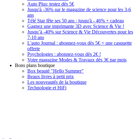
Auto Plus: testez dès 5€
Jusqu'à -36% sur le magazine de science pour les 3-6
ans
Télé Star fête ses 50 ans : jusqu'à - 46% + cadeau
Gagnez une imprimante 3D avec Science & Vie !
Jusqu’à -40% sur Science & Vie Découvertes pour les
7-10 ans
L'auto Journal : abonnez-vous dès 5€ + une casquette
offerte
Psychologies : abonnez-vous dès 2€ !
Votre magazine Modes & Travaux dès 3€ par mois
Bons plans boutique
Box beauté "Hello Summer"
Beaux livres à petit prix
Les nouveautés de la boutique
Technologie et HiFi