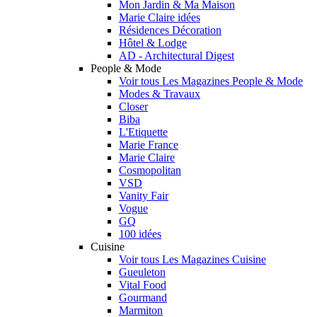
Mon Jardin & Ma Maison
Marie Claire idées
Résidences Décoration
Hôtel & Lodge
AD - Architectural Digest
People & Mode
Voir tous Les Magazines People & Mode
Modes & Travaux
Closer
Biba
L'Etiquette
Marie France
Marie Claire
Cosmopolitan
VSD
Vanity Fair
Vogue
GQ
100 idées
Cuisine
Voir tous Les Magazines Cuisine
Gueuleton
Vital Food
Gourmand
Marmiton