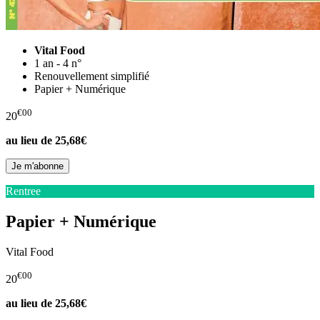
Vital Food
1 an - 4 n°
Renouvellement simplifié
Papier + Numérique
€00
20
au lieu de
25,68€
Rentree
Papier + Numérique
Vital Food
€00
20
au lieu de
25,68€