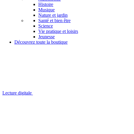
Histoire
Musique
Nature et jardin
Santé et bien être
Science
Vie pratique et loisirs
Jeunesse
Découvrez toute la boutique
Lecture digitale