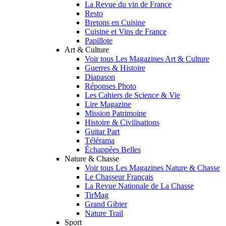
La Revue du vin de France
Resto
Bretons en Cuisine
Cuisine et Vins de France
Papillote
Art & Culture
Voir tous Les Magazines Art & Culture
Guerres & Histoire
Diapason
Réponses Photo
Les Cahiers de Science & Vie
Lire Magazine
Mission Patrimoine
Histoire & Civilisations
Guitar Part
Télérama
Échappées Belles
Nature & Chasse
Voir tous Les Magazines Nature & Chasse
Le Chasseur Français
La Revue Nationale de La Chasse
TirMag
Grand Gibier
Nature Trail
Sport