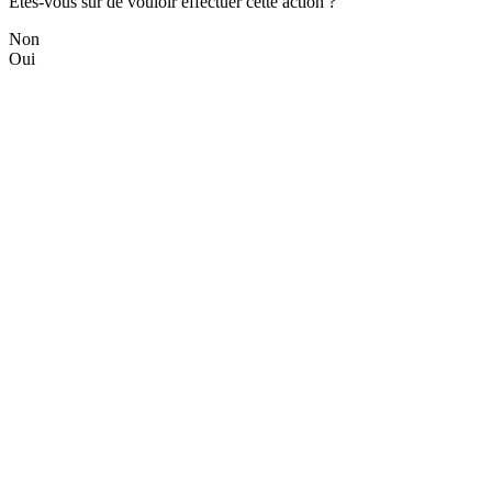
Êtes-vous sûr de vouloir effectuer cette action ?
Non
Oui