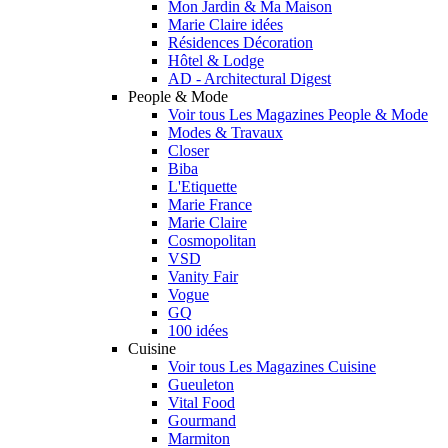
Mon Jardin & Ma Maison
Marie Claire idées
Résidences Décoration
Hôtel & Lodge
AD - Architectural Digest
People & Mode
Voir tous Les Magazines People & Mode
Modes & Travaux
Closer
Biba
L'Etiquette
Marie France
Marie Claire
Cosmopolitan
VSD
Vanity Fair
Vogue
GQ
100 idées
Cuisine
Voir tous Les Magazines Cuisine
Gueuleton
Vital Food
Gourmand
Marmiton