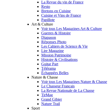
La Revue du vin de France
Resto
Bretons en Cuisine
Cuisine et Vins de France
Papillote
Art & Culture
Voir tous Les Magazines Art & Culture
Guerres & Histoire
Diapason
Réponses Photo
Les Cahiers de Science & Vie
Lire Magazine
Mission Patrimoine
Histoire & Civilisations
Guitar Part
Télérama
Échappées Belles
Nature & Chasse
Voir tous Les Magazines Nature & Chasse
Le Chasseur Français
La Revue Nationale de La Chasse
TirMag
Grand Gibier
Nature Trail
Sport