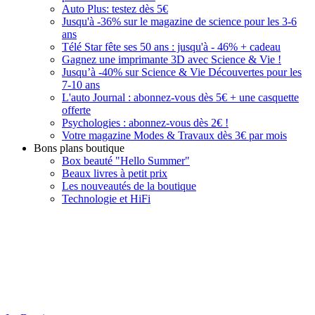
Auto Plus: testez dès 5€
Jusqu'à -36% sur le magazine de science pour les 3-6
ans
Télé Star fête ses 50 ans : jusqu'à - 46% + cadeau
Gagnez une imprimante 3D avec Science & Vie !
Jusqu’à -40% sur Science & Vie Découvertes pour les
7-10 ans
L'auto Journal : abonnez-vous dès 5€ + une casquette
offerte
Psychologies : abonnez-vous dès 2€ !
Votre magazine Modes & Travaux dès 3€ par mois
Bons plans boutique
Box beauté "Hello Summer"
Beaux livres à petit prix
Les nouveautés de la boutique
Technologie et HiFi