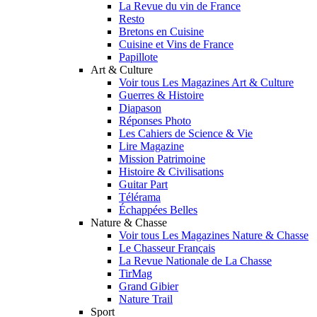
La Revue du vin de France
Resto
Bretons en Cuisine
Cuisine et Vins de France
Papillote
Art & Culture
Voir tous Les Magazines Art & Culture
Guerres & Histoire
Diapason
Réponses Photo
Les Cahiers de Science & Vie
Lire Magazine
Mission Patrimoine
Histoire & Civilisations
Guitar Part
Télérama
Échappées Belles
Nature & Chasse
Voir tous Les Magazines Nature & Chasse
Le Chasseur Français
La Revue Nationale de La Chasse
TirMag
Grand Gibier
Nature Trail
Sport