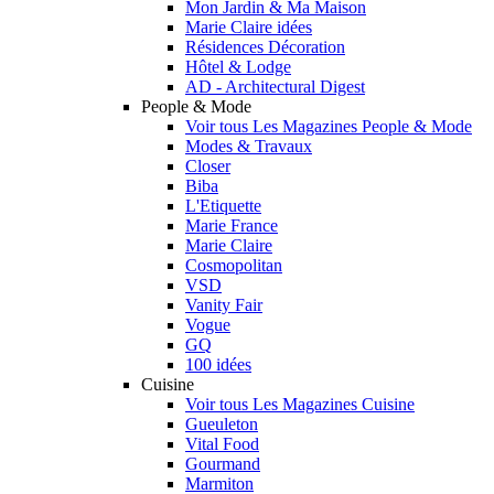
Mon Jardin & Ma Maison
Marie Claire idées
Résidences Décoration
Hôtel & Lodge
AD - Architectural Digest
People & Mode
Voir tous Les Magazines People & Mode
Modes & Travaux
Closer
Biba
L'Etiquette
Marie France
Marie Claire
Cosmopolitan
VSD
Vanity Fair
Vogue
GQ
100 idées
Cuisine
Voir tous Les Magazines Cuisine
Gueuleton
Vital Food
Gourmand
Marmiton