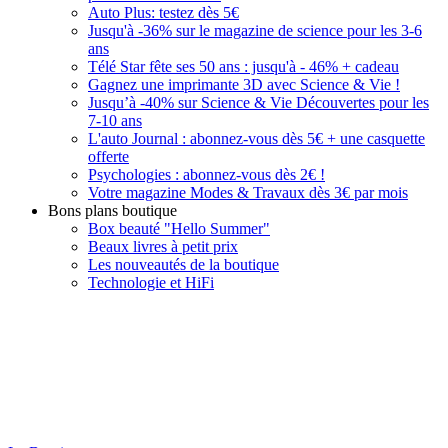
Auto Plus: testez dès 5€
Jusqu'à -36% sur le magazine de science pour les 3-6
ans
Télé Star fête ses 50 ans : jusqu'à - 46% + cadeau
Gagnez une imprimante 3D avec Science & Vie !
Jusqu’à -40% sur Science & Vie Découvertes pour les
7-10 ans
L'auto Journal : abonnez-vous dès 5€ + une casquette
offerte
Psychologies : abonnez-vous dès 2€ !
Votre magazine Modes & Travaux dès 3€ par mois
Bons plans boutique
Box beauté "Hello Summer"
Beaux livres à petit prix
Les nouveautés de la boutique
Technologie et HiFi