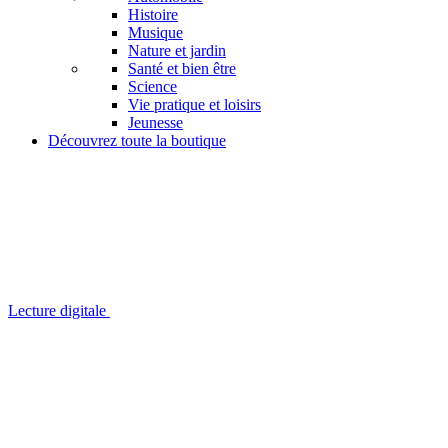
Histoire
Musique
Nature et jardin
Santé et bien être
Science
Vie pratique et loisirs
Jeunesse
Découvrez toute la boutique
Lecture digitale