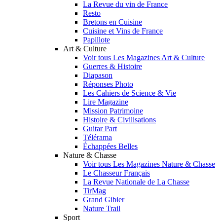
La Revue du vin de France
Resto
Bretons en Cuisine
Cuisine et Vins de France
Papillote
Art & Culture
Voir tous Les Magazines Art & Culture
Guerres & Histoire
Diapason
Réponses Photo
Les Cahiers de Science & Vie
Lire Magazine
Mission Patrimoine
Histoire & Civilisations
Guitar Part
Télérama
Échappées Belles
Nature & Chasse
Voir tous Les Magazines Nature & Chasse
Le Chasseur Français
La Revue Nationale de La Chasse
TirMag
Grand Gibier
Nature Trail
Sport