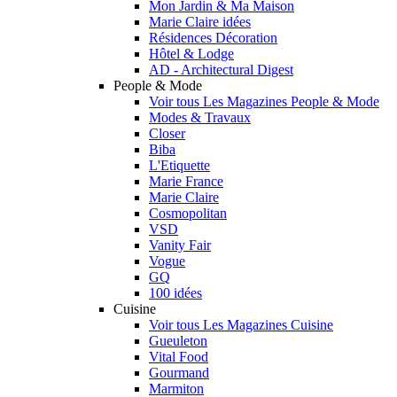
Mon Jardin & Ma Maison
Marie Claire idées
Résidences Décoration
Hôtel & Lodge
AD - Architectural Digest
People & Mode
Voir tous Les Magazines People & Mode
Modes & Travaux
Closer
Biba
L'Etiquette
Marie France
Marie Claire
Cosmopolitan
VSD
Vanity Fair
Vogue
GQ
100 idées
Cuisine
Voir tous Les Magazines Cuisine
Gueuleton
Vital Food
Gourmand
Marmiton