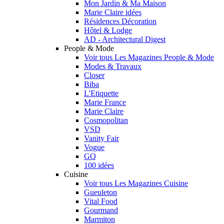
Mon Jardin & Ma Maison
Marie Claire idées
Résidences Décoration
Hôtel & Lodge
AD - Architectural Digest
People & Mode
Voir tous Les Magazines People & Mode
Modes & Travaux
Closer
Biba
L'Etiquette
Marie France
Marie Claire
Cosmopolitan
VSD
Vanity Fair
Vogue
GQ
100 idées
Cuisine
Voir tous Les Magazines Cuisine
Gueuleton
Vital Food
Gourmand
Marmiton