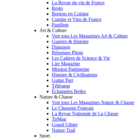
La Revue du vin de France
Resto
Bretons en Cuisine
Cuisine et Vins de France
Papillote
Art & Culture
Voir tous Les Magazines Art & Culture
Guerres & Histoire
Diapason
Réponses Photo
Les Cahiers de Science & Vie
Lire Magazine
Mission Patrimoine
Histoire & Civilisations
Guitar Part
Télérama
Échappées Belles
Nature & Chasse
Voir tous Les Magazines Nature & Chasse
Le Chasseur Français
La Revue Nationale de La Chasse
TirMag
Grand Gibier
Nature Trail
Sport