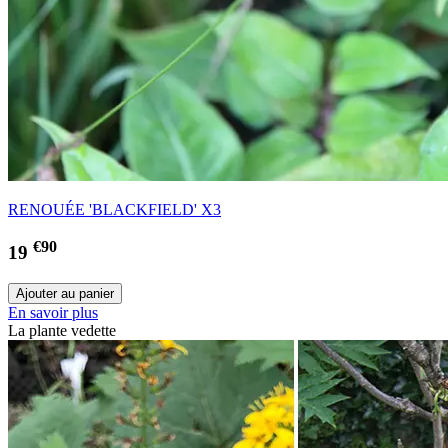
RENOUÉE 'BLACKFIELD' X3
€90
19
En savoir plus
La plante vedette