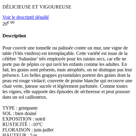
DÉLICIEUSE ET VIGOUREUSE
Voir le descriptif détaillé
€ 90
20
Description
Pour couvrir une tonnelle ou palissée contre un mur, une vigne de
table (Vitis vinifera) est irremplaçable. Cette variété est issue de la
célèbre ‘Sultanine’ très employée pour les raisins secs, car elle ne
porte pas de pépins ce qui ravit les enfants comme les adultes. En
fait, les grains sont présents, mais atrophiés, on ne distingue pas leur
présence. Les belles grappes pyramidales portent des grains dont la
peau est rouge violacé, couverte de pruine blanche qui recouvre une
chair verte, juteuse sucrée et légèrement parfumée. Comme toutes
les vignes, elle supporte des épisodes de sécheresse et peut pousser
dans un sol caillouteux.
TYPE : grimpante
SOL : bien drainé
EXPOSITION : soleil
RUSTICITÉ : -10°C
FLORAISON : juin-juillet
HAUTEUR : 5 m.