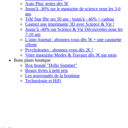
Auto Plus: testez dès 5€
Jusqu'à -36% sur le magazine de science pour les 3-6
ans
Télé Star fête ses 50 ans : jusqu'à - 46% + cadeau
Gagnez une imprimante 3D avec Science & Vie !
Jusqu’à -40% sur Science & Vie Découvertes pour les
7-10 ans
L'auto Journal : abonnez-vous dès 5€ + une casquette
offerte
Psychologies : abonnez-vous dès 2€ !
Votre magazine Modes & Travaux dès 3€ par mois
Bons plans boutique
Box beauté "Hello Summer"
Beaux livres à petit prix
Les nouveautés de la boutique
Technologie et HiFi