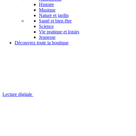
Histoire
Musique
Nature et jardin
Santé et bien être
Science
Vie pratique et loisirs
Jeunesse
Découvrez toute la boutique
Lecture digitale