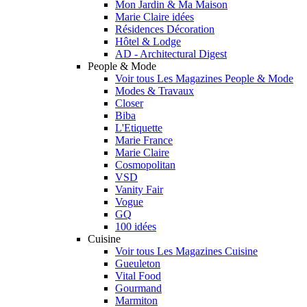
Mon Jardin & Ma Maison
Marie Claire idées
Résidences Décoration
Hôtel & Lodge
AD - Architectural Digest
People & Mode
Voir tous Les Magazines People & Mode
Modes & Travaux
Closer
Biba
L'Etiquette
Marie France
Marie Claire
Cosmopolitan
VSD
Vanity Fair
Vogue
GQ
100 idées
Cuisine
Voir tous Les Magazines Cuisine
Gueuleton
Vital Food
Gourmand
Marmiton