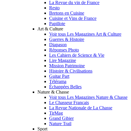
La Revue du vin de France
Resto
Bretons en Cuisine
Cuisine et Vins de France
Papillote
Art & Culture
Voir tous Les Magazines Art & Culture
Guerres & Histoire
Diapason
Réponses Photo
Les Cahiers de Science & Vie
Lire Magazine
Mission Patrimoine
Histoire & Civilisations
Guitar Part
Télérama
Échappées Belles
Nature & Chasse
Voir tous Les Magazines Nature & Chasse
Le Chasseur Français
La Revue Nationale de La Chasse
TirMag
Grand Gibier
Nature Trail
Sport