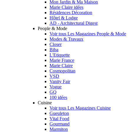
Mon Jardin & Ma Maison
Marie Claire idées
Résidences Décoration
Hôtel & Lodge
AD - Architectural Digest
People & Mode
Voir tous Les Magazines People & Mode
Modes & Travaux
Closer
Biba
L'Etiquette
Marie France
Marie Claire
Cosmopolitan
VSD
Vanity Fair
Vogue
GQ
100 idées
Cuisine
Voir tous Les Magazines Cuisine
Gueuleton
Vital Food
Gourmand
Marmiton