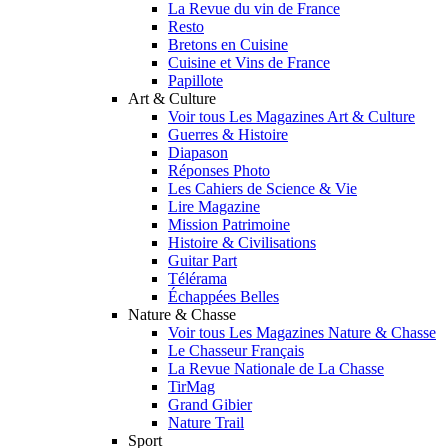
La Revue du vin de France
Resto
Bretons en Cuisine
Cuisine et Vins de France
Papillote
Art & Culture
Voir tous Les Magazines Art & Culture
Guerres & Histoire
Diapason
Réponses Photo
Les Cahiers de Science & Vie
Lire Magazine
Mission Patrimoine
Histoire & Civilisations
Guitar Part
Télérama
Échappées Belles
Nature & Chasse
Voir tous Les Magazines Nature & Chasse
Le Chasseur Français
La Revue Nationale de La Chasse
TirMag
Grand Gibier
Nature Trail
Sport