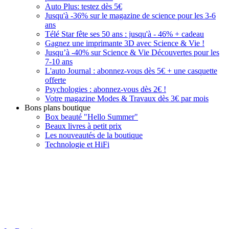
Auto Plus: testez dès 5€
Jusqu'à -36% sur le magazine de science pour les 3-6
ans
Télé Star fête ses 50 ans : jusqu'à - 46% + cadeau
Gagnez une imprimante 3D avec Science & Vie !
Jusqu’à -40% sur Science & Vie Découvertes pour les
7-10 ans
L'auto Journal : abonnez-vous dès 5€ + une casquette
offerte
Psychologies : abonnez-vous dès 2€ !
Votre magazine Modes & Travaux dès 3€ par mois
Bons plans boutique
Box beauté "Hello Summer"
Beaux livres à petit prix
Les nouveautés de la boutique
Technologie et HiFi