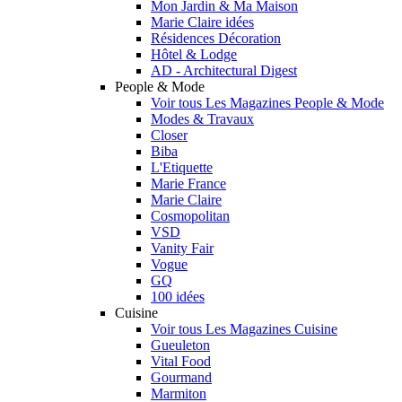
Mon Jardin & Ma Maison
Marie Claire idées
Résidences Décoration
Hôtel & Lodge
AD - Architectural Digest
People & Mode
Voir tous Les Magazines People & Mode
Modes & Travaux
Closer
Biba
L'Etiquette
Marie France
Marie Claire
Cosmopolitan
VSD
Vanity Fair
Vogue
GQ
100 idées
Cuisine
Voir tous Les Magazines Cuisine
Gueuleton
Vital Food
Gourmand
Marmiton