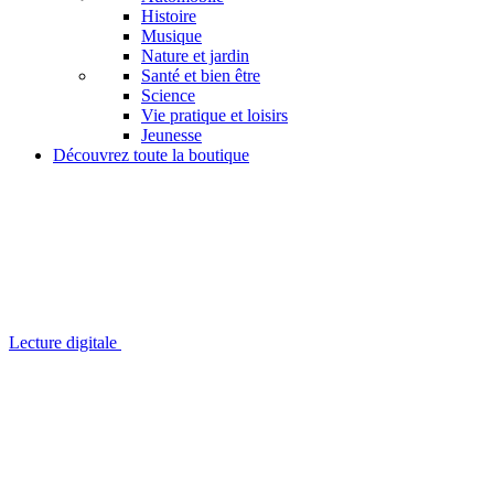
Histoire
Musique
Nature et jardin
Santé et bien être
Science
Vie pratique et loisirs
Jeunesse
Découvrez toute la boutique
Lecture digitale