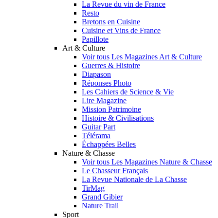
La Revue du vin de France
Resto
Bretons en Cuisine
Cuisine et Vins de France
Papillote
Art & Culture
Voir tous Les Magazines Art & Culture
Guerres & Histoire
Diapason
Réponses Photo
Les Cahiers de Science & Vie
Lire Magazine
Mission Patrimoine
Histoire & Civilisations
Guitar Part
Télérama
Échappées Belles
Nature & Chasse
Voir tous Les Magazines Nature & Chasse
Le Chasseur Français
La Revue Nationale de La Chasse
TirMag
Grand Gibier
Nature Trail
Sport