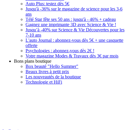
Auto Plus: testez dès 5€
Jusqu'à -36% sur le magazine de science pour les 3-6
ans
Télé Star fête ses 50 ans : jusqu'à - 46% + cadeau
Gagnez une imprimante 3D avec Science & Vie !
Jusqu’à -40% sur Science & Vie Découvertes pour les
7-10 ans
L'auto Journal : abonnez-vous dès 5€ + une casquette
offerte
Psychologies : abonnez-vous dès 2€ !
Votre magazine Modes & Travaux dès 3€ par mois
Bons plans boutique
Box beauté "Hello Summer"
Beaux livres à petit prix
Les nouveautés de la boutique
Technologie et HiFi