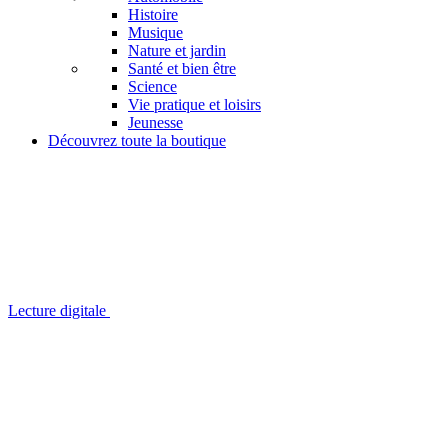
Histoire
Musique
Nature et jardin
Santé et bien être
Science
Vie pratique et loisirs
Jeunesse
Découvrez toute la boutique
Lecture digitale