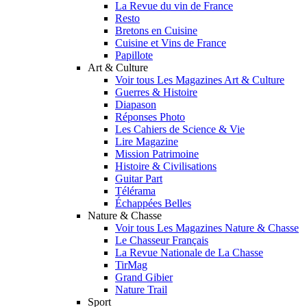
La Revue du vin de France
Resto
Bretons en Cuisine
Cuisine et Vins de France
Papillote
Art & Culture
Voir tous Les Magazines Art & Culture
Guerres & Histoire
Diapason
Réponses Photo
Les Cahiers de Science & Vie
Lire Magazine
Mission Patrimoine
Histoire & Civilisations
Guitar Part
Télérama
Échappées Belles
Nature & Chasse
Voir tous Les Magazines Nature & Chasse
Le Chasseur Français
La Revue Nationale de La Chasse
TirMag
Grand Gibier
Nature Trail
Sport