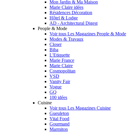
Mon Jardin & Ma Maison
Marie Claire idées
Résidences Décoration
Hôtel & Lodge
AD - Architectural Digest
People & Mode
Voir tous Les Magazines People & Mode
Modes & Travaux
Closer
Biba
L'Etiquette
Marie France
Marie Claire
Cosmopolitan
VSD
Vanity Fair
Vogue
GQ
100 idées
Cuisine
Voir tous Les Magazines Cuisine
Gueuleton
Vital Food
Gourmand
Marmiton