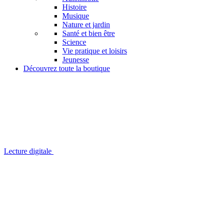
Histoire
Musique
Nature et jardin
Santé et bien être
Science
Vie pratique et loisirs
Jeunesse
Découvrez toute la boutique
Lecture digitale