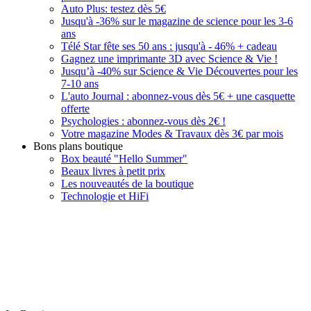
Auto Plus: testez dès 5€
Jusqu'à -36% sur le magazine de science pour les 3-6
ans
Télé Star fête ses 50 ans : jusqu'à - 46% + cadeau
Gagnez une imprimante 3D avec Science & Vie !
Jusqu’à -40% sur Science & Vie Découvertes pour les
7-10 ans
L'auto Journal : abonnez-vous dès 5€ + une casquette
offerte
Psychologies : abonnez-vous dès 2€ !
Votre magazine Modes & Travaux dès 3€ par mois
Bons plans boutique
Box beauté "Hello Summer"
Beaux livres à petit prix
Les nouveautés de la boutique
Technologie et HiFi