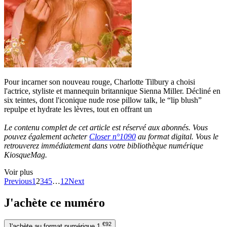
Pour incarner son nouveau rouge, Charlotte Tilbury a choisi
l'actrice, styliste et mannequin britannique Sienna Miller. Décliné en
six teintes, dont l'iconique nude rose pillow talk, le “lip blush”
repulpe et hydrate les lèvres, tout en offrant un
Le contenu complet de cet article est réservé aux abonnés. Vous
pouvez également acheter
Closer n°1090
au format digital. Vous le
retrouverez immédiatement dans votre bibliothèque numérique
KiosqueMag.
Voir plus
Previous
1
2
3
4
5
…
12
Next
J'achète ce numéro
€92
J'achète au format numérique
1