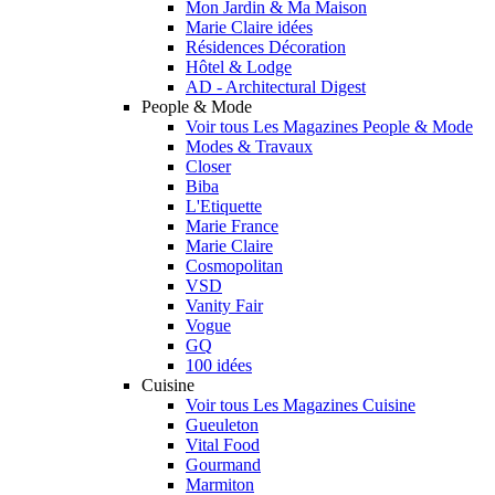
Mon Jardin & Ma Maison
Marie Claire idées
Résidences Décoration
Hôtel & Lodge
AD - Architectural Digest
People & Mode
Voir tous Les Magazines People & Mode
Modes & Travaux
Closer
Biba
L'Etiquette
Marie France
Marie Claire
Cosmopolitan
VSD
Vanity Fair
Vogue
GQ
100 idées
Cuisine
Voir tous Les Magazines Cuisine
Gueuleton
Vital Food
Gourmand
Marmiton