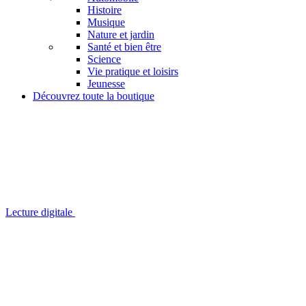
Histoire
Musique
Nature et jardin
Santé et bien être
Science
Vie pratique et loisirs
Jeunesse
Découvrez toute la boutique
Lecture digitale