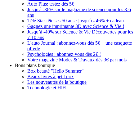
Auto Plus: testez dès 5€
Jusqu'à -36% sur le magazine de science pour les 3-6
ans
Télé Star fête ses 50 ans : jusqu'à - 46% + cadeau
Gagnez une imprimante 3D avec Science & Vie !
Jusqu’à -40% sur Science & Vie Découvertes pour les
7-10 ans
L'auto Journal : abonnez-vous dès 5€ + une casquette
offerte
Psychologies : abonnez-vous dès 2€ !
Votre magazine Modes & Travaux dès 3€ par mois
Bons plans boutique
Box beauté "Hello Summer"
Beaux livres à petit prix
Les nouveautés de la boutique
Technologie et HiFi