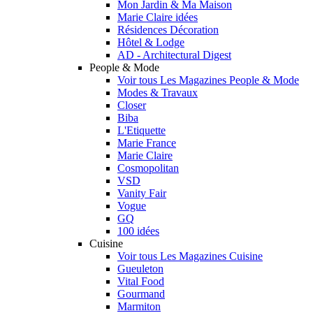
Mon Jardin & Ma Maison
Marie Claire idées
Résidences Décoration
Hôtel & Lodge
AD - Architectural Digest
People & Mode
Voir tous Les Magazines People & Mode
Modes & Travaux
Closer
Biba
L'Etiquette
Marie France
Marie Claire
Cosmopolitan
VSD
Vanity Fair
Vogue
GQ
100 idées
Cuisine
Voir tous Les Magazines Cuisine
Gueuleton
Vital Food
Gourmand
Marmiton