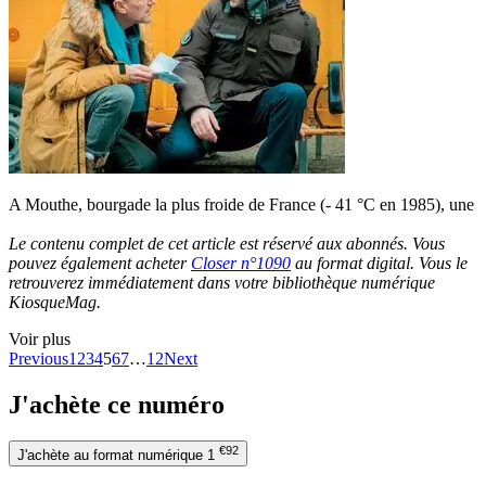
A Mouthe, bourgade la plus froide de France (- 41 °C en 1985), une
Le contenu complet de cet article est réservé aux abonnés. Vous
pouvez également acheter
Closer n°1090
au format digital. Vous le
retrouverez immédiatement dans votre bibliothèque numérique
KiosqueMag.
Voir plus
Previous
1
2
3
4
5
6
7
…
12
Next
J'achète ce numéro
€92
J'achète au format numérique
1