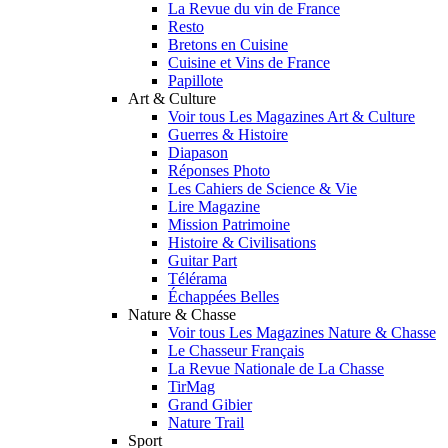
La Revue du vin de France
Resto
Bretons en Cuisine
Cuisine et Vins de France
Papillote
Art & Culture
Voir tous Les Magazines Art & Culture
Guerres & Histoire
Diapason
Réponses Photo
Les Cahiers de Science & Vie
Lire Magazine
Mission Patrimoine
Histoire & Civilisations
Guitar Part
Télérama
Échappées Belles
Nature & Chasse
Voir tous Les Magazines Nature & Chasse
Le Chasseur Français
La Revue Nationale de La Chasse
TirMag
Grand Gibier
Nature Trail
Sport