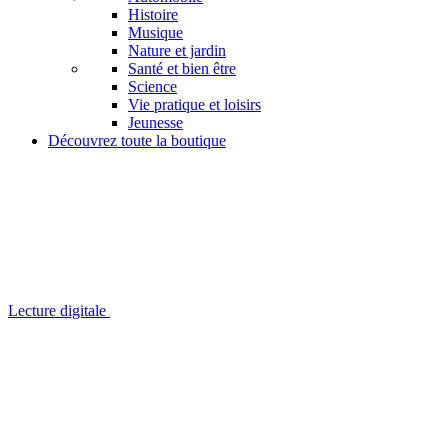
Histoire
Musique
Nature et jardin
Santé et bien être
Science
Vie pratique et loisirs
Jeunesse
Découvrez toute la boutique
Lecture digitale