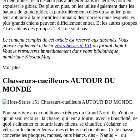
et déterminés, ils n'hésitent pas à pénétrer dans les terriers pour en
expulser le gibier. De plus en plus, on les utilise également dans les
battues de grand gibier, et particulièrement celles du sanglier, pour
leur aptitude à faire sortir les animaux des ronciers dans lesquels les
plus grands chiens peuvent difficilement entrer. Et les autres groupes
? Les chiens des groupes 1 et 2 ne sont pas
Le contenu complet de cet article est réservé aux abonnés. Vous
pouvez également acheter
Hors-Séries n°151
au format digital.
Vous le retrouverez immédiatement dans votre bibliothèque
numérique KiosqueMag.
Voir plus
Chasseurs-cueilleurs AUTOUR DU
MONDE
Pour survivre aux conditions extrêmes du Grand Nord, ils n'ont eu
qu'un seul recours : la chasse, qui leur a fourni, avec le bois flotté, de
quoi s'alimenter et nourrir leurs chiens, se chauffer, s'éclairer, se
vêtir, confectionner leurs armes et leurs embarcations. Cette chasse
concerne les phoques, morses, ours blancs, dits « Nanuq » , ou