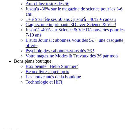
Auto Plus: testez dès 5€
Jusqu'à -36% sur le magazine de science pour les 3-6
ans
Télé Star fête ses 50 ans : jusqu'à - 46% + cadeau
Gagnez une imprimante 3D avec Science & Vie !
Jusqu’à -40% sur Science & Vie Découvertes pour les
7-10 ans
L'auto Journal : abonnez-vous dès 5€ + une casquette
offerte
Psychologies : abonnez-vous dès 2€ !
Votre magazine Modes & Travaux dès 3€ par mois
Bons plans boutique
Box beauté "Hello Summer"
Beaux livres à petit prix
Les nouveautés de la boutique
Technologie et HiFi