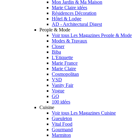
Mon Jardin & Ma Maison
Marie Claire idées
Résidences Décoration
Hôtel & Lodge
AD - Architectural Digest
People & Mode
Voir tous Les Magazines People & Mode
Modes & Travaux
Closer
Biba
L'Etiquette
Marie France
Marie Claire
Cosmopolitan
VSD
Vanity Fair
Vogue
GQ
100 idées
Cuisine
Voir tous Les Magazines Cuisine
Gueuleton
Vital Food
Gourmand
Marmiton