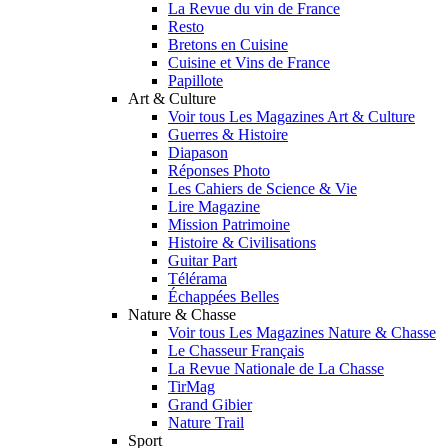
La Revue du vin de France
Resto
Bretons en Cuisine
Cuisine et Vins de France
Papillote
Art & Culture
Voir tous Les Magazines Art & Culture
Guerres & Histoire
Diapason
Réponses Photo
Les Cahiers de Science & Vie
Lire Magazine
Mission Patrimoine
Histoire & Civilisations
Guitar Part
Télérama
Échappées Belles
Nature & Chasse
Voir tous Les Magazines Nature & Chasse
Le Chasseur Français
La Revue Nationale de La Chasse
TirMag
Grand Gibier
Nature Trail
Sport