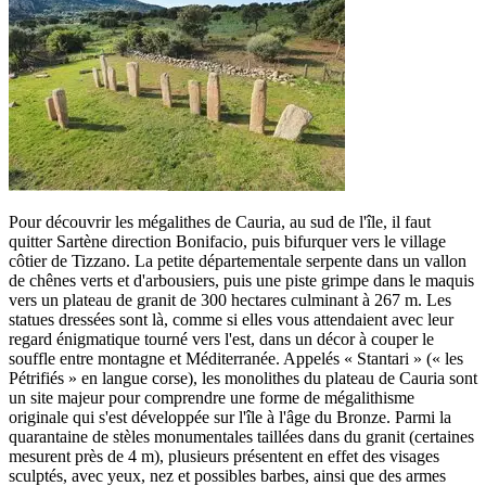
Pour découvrir les mégalithes de Cauria, au sud de l'île, il faut
quitter Sartène direction Bonifacio, puis bifurquer vers le village
côtier de Tizzano. La petite départementale serpente dans un vallon
de chênes verts et d'arbousiers, puis une piste grimpe dans le maquis
vers un plateau de granit de 300 hectares culminant à 267 m. Les
statues dressées sont là, comme si elles vous attendaient avec leur
regard énigmatique tourné vers l'est, dans un décor à couper le
souffle entre montagne et Méditerranée. Appelés « Stantari » (« les
Pétrifiés » en langue corse), les monolithes du plateau de Cauria sont
un site majeur pour comprendre une forme de mégalithisme
originale qui s'est développée sur l'île à l'âge du Bronze. Parmi la
quarantaine de stèles monumentales taillées dans du granit (certaines
mesurent près de 4 m), plusieurs présentent en effet des visages
sculptés, avec yeux, nez et possibles barbes, ainsi que des armes