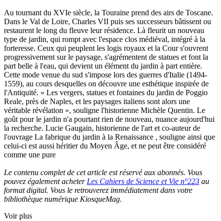
Au tournant du XVIe siècle, la Touraine prend des airs de Toscane.
Dans le Val de Loire, Charles VII puis ses successeurs bâtissent ou
restaurent le long du fleuve leur résidence. Là fleurit un nouveau
type de jardin, qui rompt avec l'espace clos médiéval, intégré à la
forteresse. Ceux qui peuplent les logis royaux et la Cour s'ouvrent
progressivement sur le paysage, s'agrémentent de statues et font la
part belle à l'eau, qui devient un élément du jardin à part entière.
Cette mode venue du sud s'impose lors des guerres d'Italie (1494-
1559), au cours desquelles on découvre une esthétique inspirée de
l'Antiquité. « Les vergers, statues et fontaines du jardin de Poggio
Reale, près de Naples, et les paysages italiens sont alors une
véritable révélation », souligne l'historienne Michèle Quentin. Le
goût pour le jardin n'a pourtant rien de nouveau, nuance aujourd'hui
la recherche. Lucie Gaugain, historienne de l'art et co-auteur de
l'ouvrage La fabrique du jardin à la Renaissance , souligne ainsi que
celui-ci est aussi héritier du Moyen Âge, et ne peut être considéré
comme une pure
Le contenu complet de cet article est réservé aux abonnés. Vous
pouvez également acheter
Les Cahiers de Science et Vie n°223
au
format digital. Vous le retrouverez immédiatement dans votre
bibliothèque numérique KiosqueMag.
Voir plus