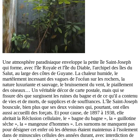
Une atmosphère paradisiaque enveloppe la petite île Saint-Joseph
qui forme, avec l'île Royale et l'île du Diable, l'archipel des îles du
Salut, au large des côtes de Guyane. La chaleur humide, le
martèlement incessant des vagues de l'océan sur les rochers, la
nature luxuriante et sauvage, le bruissement du vent, le piaillement
des oiseaux… Un véritable décor de carte postale, mais qui se
fissure dès que surgissent les ruines du bagne et de ce qu'il a contenu
de vies et de morts, de supplices et de souffrances. L'île Saint-Joseph
bouscule, bien plus que ses deux voisines qui, pourtant, ont elles
aussi accueilli des forçats. Et pour cause, de 1897 à 1938, elle
abritait la Réclusion cellulaire, le « bagne du bagne », la « guillotine
sèche », la « mangeuse d'hommes ». Les surnoms ne manquent pas
pour désigner cet enfer où les détenus étaient maintenus à l'isolement
dans de minuscules cellules des années durant, avec interdiction de