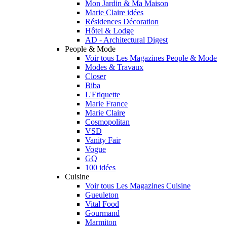
Mon Jardin & Ma Maison
Marie Claire idées
Résidences Décoration
Hôtel & Lodge
AD - Architectural Digest
People & Mode
Voir tous Les Magazines People & Mode
Modes & Travaux
Closer
Biba
L'Etiquette
Marie France
Marie Claire
Cosmopolitan
VSD
Vanity Fair
Vogue
GQ
100 idées
Cuisine
Voir tous Les Magazines Cuisine
Gueuleton
Vital Food
Gourmand
Marmiton