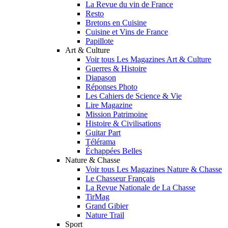
La Revue du vin de France
Resto
Bretons en Cuisine
Cuisine et Vins de France
Papillote
Art & Culture
Voir tous Les Magazines Art & Culture
Guerres & Histoire
Diapason
Réponses Photo
Les Cahiers de Science & Vie
Lire Magazine
Mission Patrimoine
Histoire & Civilisations
Guitar Part
Télérama
Échappées Belles
Nature & Chasse
Voir tous Les Magazines Nature & Chasse
Le Chasseur Français
La Revue Nationale de La Chasse
TirMag
Grand Gibier
Nature Trail
Sport