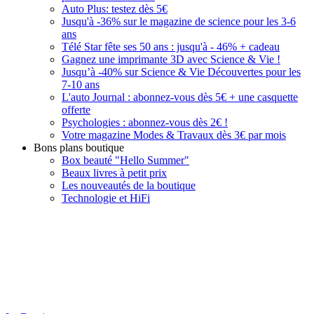
Auto Plus: testez dès 5€
Jusqu'à -36% sur le magazine de science pour les 3-6
ans
Télé Star fête ses 50 ans : jusqu'à - 46% + cadeau
Gagnez une imprimante 3D avec Science & Vie !
Jusqu’à -40% sur Science & Vie Découvertes pour les
7-10 ans
L'auto Journal : abonnez-vous dès 5€ + une casquette
offerte
Psychologies : abonnez-vous dès 2€ !
Votre magazine Modes & Travaux dès 3€ par mois
Bons plans boutique
Box beauté "Hello Summer"
Beaux livres à petit prix
Les nouveautés de la boutique
Technologie et HiFi