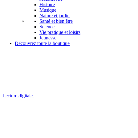
Histoire
Musique
Nature et jardin
Santé et bien être
Science
Vie pratique et loisirs
Jeunesse
Découvrez toute la boutique
Lecture digitale