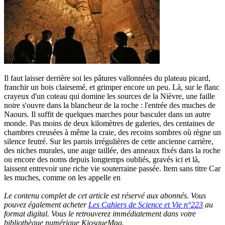
Il faut laisser derrière soi les pâtures vallonnées du plateau picard,
franchir un bois clairsemé, et grimper encore un peu. Là, sur le flanc
crayeux d'un coteau qui domine les sources de la Nièvre, une faille
noire s'ouvre dans la blancheur de la roche : l'entrée des muches de
Naours. Il suffit de quelques marches pour basculer dans un autre
monde. Pas moins de deux kilomètres de galeries, des centaines de
chambres creusées à même la craie, des recoins sombres où règne un
silence feutré. Sur les parois irrégulières de cette ancienne carrière,
des niches murales, une auge taillée, des anneaux fixés dans la roche
ou encore des noms depuis longtemps oubliés, gravés ici et là,
laissent entrevoir une riche vie souterraine passée. Item sans titre Car
les muches, comme on les appelle en
Le contenu complet de cet article est réservé aux abonnés. Vous
pouvez également acheter
Les Cahiers de Science et Vie n°223
au
format digital. Vous le retrouverez immédiatement dans votre
bibliothèque numérique KiosqueMag.