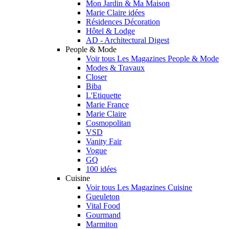
Mon Jardin & Ma Maison
Marie Claire idées
Résidences Décoration
Hôtel & Lodge
AD - Architectural Digest
People & Mode
Voir tous Les Magazines People & Mode
Modes & Travaux
Closer
Biba
L'Etiquette
Marie France
Marie Claire
Cosmopolitan
VSD
Vanity Fair
Vogue
GQ
100 idées
Cuisine
Voir tous Les Magazines Cuisine
Gueuleton
Vital Food
Gourmand
Marmiton