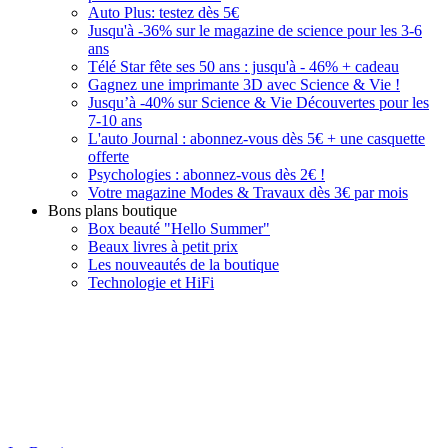
Auto Plus: testez dès 5€
Jusqu'à -36% sur le magazine de science pour les 3-6
ans
Télé Star fête ses 50 ans : jusqu'à - 46% + cadeau
Gagnez une imprimante 3D avec Science & Vie !
Jusqu’à -40% sur Science & Vie Découvertes pour les
7-10 ans
L'auto Journal : abonnez-vous dès 5€ + une casquette
offerte
Psychologies : abonnez-vous dès 2€ !
Votre magazine Modes & Travaux dès 3€ par mois
Bons plans boutique
Box beauté "Hello Summer"
Beaux livres à petit prix
Les nouveautés de la boutique
Technologie et HiFi