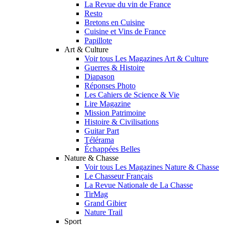
La Revue du vin de France
Resto
Bretons en Cuisine
Cuisine et Vins de France
Papillote
Art & Culture
Voir tous Les Magazines Art & Culture
Guerres & Histoire
Diapason
Réponses Photo
Les Cahiers de Science & Vie
Lire Magazine
Mission Patrimoine
Histoire & Civilisations
Guitar Part
Télérama
Échappées Belles
Nature & Chasse
Voir tous Les Magazines Nature & Chasse
Le Chasseur Français
La Revue Nationale de La Chasse
TirMag
Grand Gibier
Nature Trail
Sport