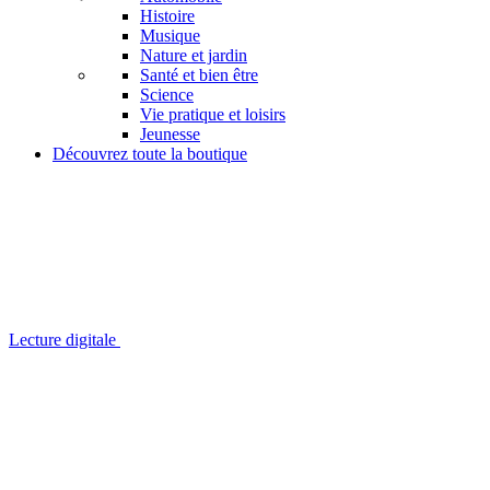
Histoire
Musique
Nature et jardin
Santé et bien être
Science
Vie pratique et loisirs
Jeunesse
Découvrez toute la boutique
Lecture digitale