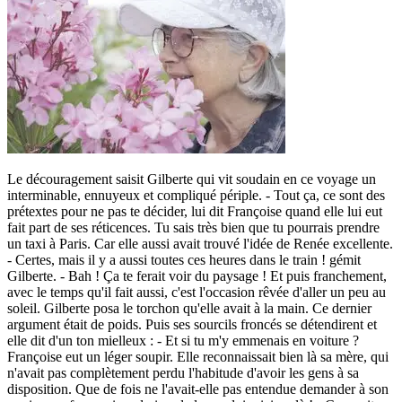
Le découragement saisit Gilberte qui vit soudain en ce voyage un
interminable, ennuyeux et compliqué périple. - Tout ça, ce sont des
prétextes pour ne pas te décider, lui dit Françoise quand elle lui eut
fait part de ses réticences. Tu sais très bien que tu pourrais prendre
un taxi à Paris. Car elle aussi avait trouvé l'idée de Renée excellente.
- Certes, mais il y a aussi toutes ces heures dans le train ! gémit
Gilberte. - Bah ! Ça te ferait voir du paysage ! Et puis franchement,
avec le temps qu'il fait aussi, c'est l'occasion rêvée d'aller un peu au
soleil. Gilberte posa le torchon qu'elle avait à la main. Ce dernier
argument était de poids. Puis ses sourcils froncés se détendirent et
elle dit d'un ton mielleux : - Et si tu m'y emmenais en voiture ?
Françoise eut un léger soupir. Elle reconnaissait bien là sa mère, qui
n'avait pas complètement perdu l'habitude d'avoir les gens à sa
disposition. Que de fois ne l'avait-elle pas entendue demander à son