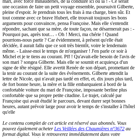
mari, avec force minauderies, de la conduire ici ou là ! - Ce serait
une occasion de faire un petit voyage ensemble, poursuivit Gilberte,
pleine d'espoir. Je prendrais tous les frais à ma charge, bien sûr. Et
tout comme avec ce brave Hubert, elle trouvait toujours les bons
arguments pour convaincre, pensa Françoise. Mais elle s'entendit
répondre, sachant que sa mère, de toute façon, ne désarmerait pas : -
Pourquoi pas, après tout… - Oh ! Merci, ma chérie ! Quand
pourrions-nous partir ? Car évidemment, à présent qu'elle était
décidée, il aurait fallu que ce soit très bientôt, voire le lendemain
même. - Laisse-moi le temps de m'organiser ! J'en parle ce soir à
Michel et je te tiens au courant. Pff ! Qu'avait-elle besoin de l'avis de
son mari ? songea Gilberte. Mais elle se soumit et acquiesça d'un
signe de tête résigné. Elle avertit Renée de son départ, promettant de
la tenir au courant de la suite des événements. Gilberte attendit la
lettre de Nicole, qui n'avait pas tardé en effet, et, dix jours plus tard,
de fort bonne heure, la mère et la fille embarquaient à bord de la
confortable voiture du mari de Françoise, imposante berline plus
confortable que sa propre petite citadine. Le trajet, calculé par
Françoise qui avait étudié le parcours, devant durer sept bonnes
heures, autant prévoir large pour avoir le temps de s'installer à l'hôtel
qu'elle
Le contenu complet de cet article est réservé aux abonnés. Vous
pouvez également acheter
Les Veillées des Chaumières n°3672
au
format digital. Vous le retrouverez immédiatement dans votre