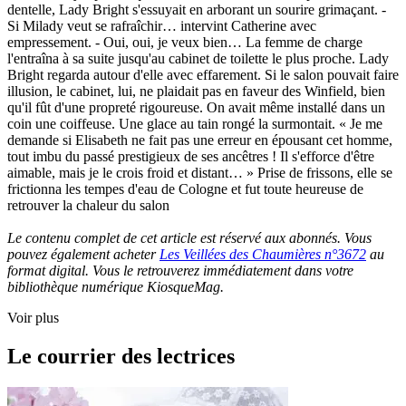
dentelle, Lady Bright s'essuyait en arborant un sourire grimaçant. -
Si Milady veut se rafraîchir… intervint Catherine avec
empressement. - Oui, oui, je veux bien… La femme de charge
l'entraîna à sa suite jusqu'au cabinet de toilette le plus proche. Lady
Bright regarda autour d'elle avec effarement. Si le salon pouvait faire
illusion, le cabinet, lui, ne plaidait pas en faveur des Winfield, bien
qu'il fût d'une propreté rigoureuse. On avait même installé dans un
coin une coiffeuse. Une glace au tain rongé la surmontait. « Je me
demande si Elisabeth ne fait pas une erreur en épousant cet homme,
tout imbu du passé prestigieux de ses ancêtres ! Il s'efforce d'être
aimable, mais je le crois froid et distant… » Prise de frissons, elle se
frictionna les tempes d'eau de Cologne et fut toute heureuse de
retrouver la chaleur du salon
Le contenu complet de cet article est réservé aux abonnés. Vous
pouvez également acheter
Les Veillées des Chaumières n°3672
au
format digital. Vous le retrouverez immédiatement dans votre
bibliothèque numérique KiosqueMag.
Voir plus
Le courrier des lectrices