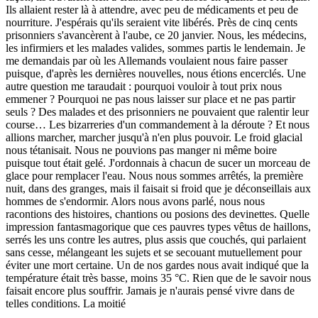
Ils allaient rester là à attendre, avec peu de médicaments et peu de
nourriture. J'espérais qu'ils seraient vite libérés. Près de cinq cents
prisonniers s'avancèrent à l'aube, ce 20 janvier. Nous, les médecins,
les infirmiers et les malades valides, sommes partis le lendemain. Je
me demandais par où les Allemands voulaient nous faire passer
puisque, d'après les dernières nouvelles, nous étions encerclés. Une
autre question me taraudait : pourquoi vouloir à tout prix nous
emmener ? Pourquoi ne pas nous laisser sur place et ne pas partir
seuls ? Des malades et des prisonniers ne pouvaient que ralentir leur
course… Les bizarreries d'un commandement à la déroute ? Et nous
allions marcher, marcher jusqu'à n'en plus pouvoir. Le froid glacial
nous tétanisait. Nous ne pouvions pas manger ni même boire
puisque tout était gelé. J'ordonnais à chacun de sucer un morceau de
glace pour remplacer l'eau. Nous nous sommes arrêtés, la première
nuit, dans des granges, mais il faisait si froid que je déconseillais aux
hommes de s'endormir. Alors nous avons parlé, nous nous
racontions des histoires, chantions ou posions des devinettes. Quelle
impression fantasmagorique que ces pauvres types vêtus de haillons,
serrés les uns contre les autres, plus assis que couchés, qui parlaient
sans cesse, mélangeant les sujets et se secouant mutuellement pour
éviter une mort certaine. Un de nos gardes nous avait indiqué que la
température était très basse, moins 35 °C. Rien que de le savoir nous
faisait encore plus souffrir. Jamais je n'aurais pensé vivre dans de
telles conditions. La moitié