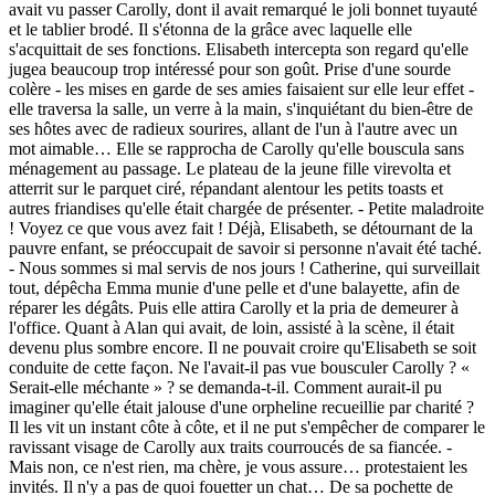
avait vu passer Carolly, dont il avait remarqué le joli bonnet tuyauté
et le tablier brodé. Il s'étonna de la grâce avec laquelle elle
s'acquittait de ses fonctions. Elisabeth intercepta son regard qu'elle
jugea beaucoup trop intéressé pour son goût. Prise d'une sourde
colère - les mises en garde de ses amies faisaient sur elle leur effet -
elle traversa la salle, un verre à la main, s'inquiétant du bien-être de
ses hôtes avec de radieux sourires, allant de l'un à l'autre avec un
mot aimable… Elle se rapprocha de Carolly qu'elle bouscula sans
ménagement au passage. Le plateau de la jeune fille virevolta et
atterrit sur le parquet ciré, répandant alentour les petits toasts et
autres friandises qu'elle était chargée de présenter. - Petite maladroite
! Voyez ce que vous avez fait ! Déjà, Elisabeth, se détournant de la
pauvre enfant, se préoccupait de savoir si personne n'avait été taché.
- Nous sommes si mal servis de nos jours ! Catherine, qui surveillait
tout, dépêcha Emma munie d'une pelle et d'une balayette, afin de
réparer les dégâts. Puis elle attira Carolly et la pria de demeurer à
l'office. Quant à Alan qui avait, de loin, assisté à la scène, il était
devenu plus sombre encore. Il ne pouvait croire qu'Elisabeth se soit
conduite de cette façon. Ne l'avait-il pas vue bousculer Carolly ? «
Serait-elle méchante » ? se demanda-t-il. Comment aurait-il pu
imaginer qu'elle était jalouse d'une orpheline recueillie par charité ?
Il les vit un instant côte à côte, et il ne put s'empêcher de comparer le
ravissant visage de Carolly aux traits courroucés de sa fiancée. -
Mais non, ce n'est rien, ma chère, je vous assure… protestaient les
invités. Il n'y a pas de quoi fouetter un chat… De sa pochette de