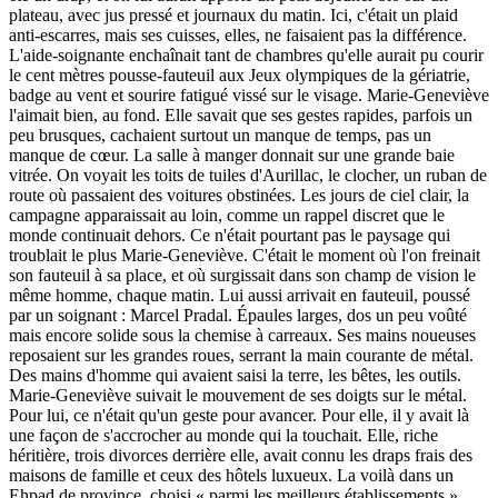
plateau, avec jus pressé et journaux du matin. Ici, c'était un plaid
anti-escarres, mais ses cuisses, elles, ne faisaient pas la différence.
L'aide-soignante enchaînait tant de chambres qu'elle aurait pu courir
le cent mètres pousse-fauteuil aux Jeux olympiques de la gériatrie,
badge au vent et sourire fatigué vissé sur le visage. Marie-Geneviève
l'aimait bien, au fond. Elle savait que ses gestes rapides, parfois un
peu brusques, cachaient surtout un manque de temps, pas un
manque de cœur. La salle à manger donnait sur une grande baie
vitrée. On voyait les toits de tuiles d'Aurillac, le clocher, un ruban de
route où passaient des voitures obstinées. Les jours de ciel clair, la
campagne apparaissait au loin, comme un rappel discret que le
monde continuait dehors. Ce n'était pourtant pas le paysage qui
troublait le plus Marie-Geneviève. C'était le moment où l'on freinait
son fauteuil à sa place, et où surgissait dans son champ de vision le
même homme, chaque matin. Lui aussi arrivait en fauteuil, poussé
par un soignant : Marcel Pradal. Épaules larges, dos un peu voûté
mais encore solide sous la chemise à carreaux. Ses mains noueuses
reposaient sur les grandes roues, serrant la main courante de métal.
Des mains d'homme qui avaient saisi la terre, les bêtes, les outils.
Marie-Geneviève suivait le mouvement de ses doigts sur le métal.
Pour lui, ce n'était qu'un geste pour avancer. Pour elle, il y avait là
une façon de s'accrocher au monde qui la touchait. Elle, riche
héritière, trois divorces derrière elle, avait connu les draps frais des
maisons de famille et ceux des hôtels luxueux. La voilà dans un
Ehpad de province, choisi « parmi les meilleurs établissements »,