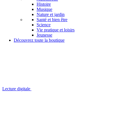
Histoire
Musique
Nature et jardin
Santé et bien être
Science
Vie pratique et loisirs
Jeunesse
Découvrez toute la boutique
Lecture digitale