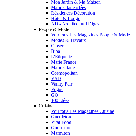
Mon Jardin & Ma Maison
Marie Claire idées
Résidences Décoration
Hôtel & Lodge
AD - Architectural Digest
People & Mode
Voir tous Les Magazines People & Mode
Modes & Travaux
Closer
Biba
L'Etiquette
Marie France
Marie Claire
Cosmopolitan
VSD
Vanity Fair
Vogue
GQ
100 idées
Cuisine
Voir tous Les Magazines Cuisine
Gueuleton
Vital Food
Gourmand
Marmiton