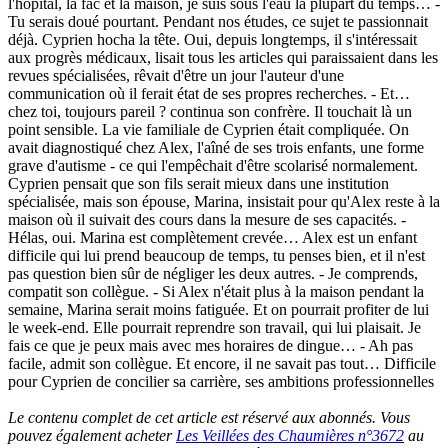
l'hôpital, la fac et la maison, je suis sous l'eau la plupart du temps… -
Tu serais doué pourtant. Pendant nos études, ce sujet te passionnait
déjà. Cyprien hocha la tête. Oui, depuis longtemps, il s'intéressait
aux progrès médicaux, lisait tous les articles qui paraissaient dans les
revues spécialisées, rêvait d'être un jour l'auteur d'une
communication où il ferait état de ses propres recherches. - Et…
chez toi, toujours pareil ? continua son confrère. Il touchait là un
point sensible. La vie familiale de Cyprien était compliquée. On
avait diagnostiqué chez Alex, l'aîné de ses trois enfants, une forme
grave d'autisme - ce qui l'empêchait d'être scolarisé normalement.
Cyprien pensait que son fils serait mieux dans une institution
spécialisée, mais son épouse, Marina, insistait pour qu'Alex reste à la
maison où il suivait des cours dans la mesure de ses capacités. -
Hélas, oui. Marina est complètement crevée… Alex est un enfant
difficile qui lui prend beaucoup de temps, tu penses bien, et il n'est
pas question bien sûr de négliger les deux autres. - Je comprends,
compatit son collègue. - Si Alex n'était plus à la maison pendant la
semaine, Marina serait moins fatiguée. Et on pourrait profiter de lui
le week-end. Elle pourrait reprendre son travail, qui lui plaisait. Je
fais ce que je peux mais avec mes horaires de dingue… - Ah pas
facile, admit son collègue. Et encore, il ne savait pas tout… Difficile
pour Cyprien de concilier sa carrière, ses ambitions professionnelles
Le contenu complet de cet article est réservé aux abonnés. Vous
pouvez également acheter
Les Veillées des Chaumières n°3672
au