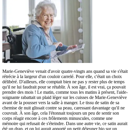
Marie-Geneviève venait d'avoir quatre-vingts ans quand sa vie s'était
rétrécie à la largeur d'un couloir carrelé. Pour elle, c'était un choix
délibéré. D'ailleurs, elle comptait bien ne pas y rester plus de temps
qu'il ne lui faudrait pour se rétablir. À son âge, il est vrai, ça pouvait
prendre des mois ! Le matin, comme tous les matins à présent, l'aide-
soignante rabattait un plaid léger sur les cuisses de Marie-Geneviève
avant de la pousser vers la salle à manger. Le tissu de satin de sa
chemise de nuit glissait contre sa peau, caressant davantage qu'il ne
couvrait. À son âge, cela l'étonnait toujours un peu de sentir son
corps réagir encore à ces frôlements minuscules, comme une
mémoire qui refusait de s'éteindre. Dans une autre vie, ce satin aurait
été un drap, et on lui aurait apporté un petit déjeuner bio sur un