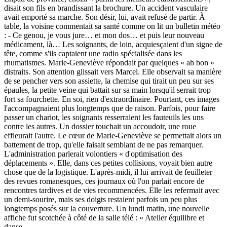
disait son fils en brandissant la brochure. Un accident vasculaire
avait emporté sa marche. Son désir, lui, avait refusé de partir. À
table, la voisine commentait sa santé comme on lit un bulletin météo
: - Ce genou, je vous jure… et mon dos… et puis leur nouveau
médicament, là… Les soignants, de loin, acquiesçaient d'un signe de
tête, comme s'ils captaient une radio spécialisée dans les
rhumatismes. Marie-Geneviève répondait par quelques « ah bon »
distraits. Son attention glissait vers Marcel. Elle observait sa manière
de se pencher vers son assiette, la chemise qui tirait un peu sur ses
épaules, la petite veine qui battait sur sa main lorsqu'il serrait trop
fort sa fourchette. En soi, rien d'extraordinaire. Pourtant, ces images
l'accompagnaient plus longtemps que de raison. Parfois, pour faire
passer un chariot, les soignants resserraient les fauteuils les uns
contre les autres. Un dossier touchait un accoudoir, une roue
effleurait l'autre. Le cœur de Marie-Geneviève se permettait alors un
battement de trop, qu'elle faisait semblant de ne pas remarquer.
L'administration parlerait volontiers « d'optimisation des
déplacements ». Elle, dans ces petites collisions, voyait bien autre
chose que de la logistique. L'après-midi, il lui arrivait de feuilleter
des revues romanesques, ces journaux où l'on parlait encore de
rencontres tardives et de vies recommencées. Elle les refermait avec
un demi-sourire, mais ses doigts restaient parfois un peu plus
longtemps posés sur la couverture. Un lundi matin, une nouvelle
affiche fut scotchée à côté de la salle télé : « Atelier équilibre et
danse