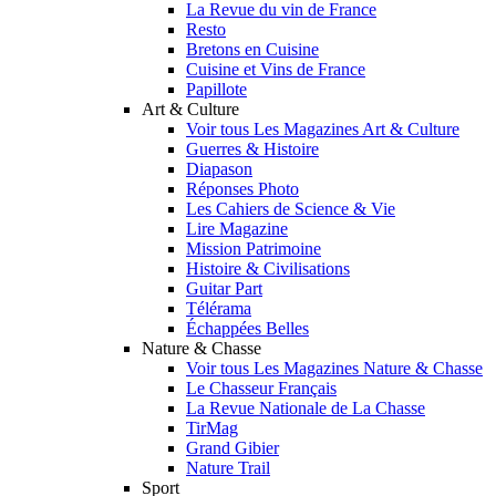
La Revue du vin de France
Resto
Bretons en Cuisine
Cuisine et Vins de France
Papillote
Art & Culture
Voir tous Les Magazines Art & Culture
Guerres & Histoire
Diapason
Réponses Photo
Les Cahiers de Science & Vie
Lire Magazine
Mission Patrimoine
Histoire & Civilisations
Guitar Part
Télérama
Échappées Belles
Nature & Chasse
Voir tous Les Magazines Nature & Chasse
Le Chasseur Français
La Revue Nationale de La Chasse
TirMag
Grand Gibier
Nature Trail
Sport