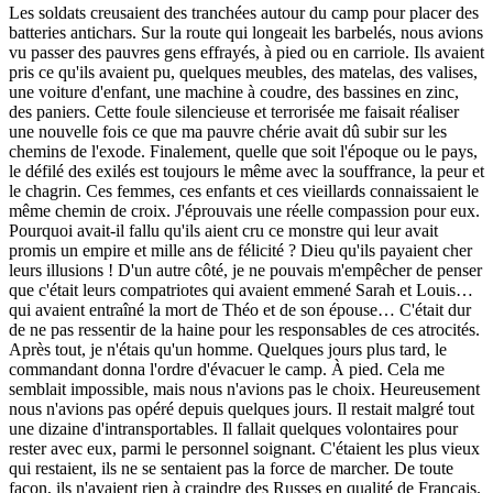
Les soldats creusaient des tranchées autour du camp pour placer des
batteries antichars. Sur la route qui longeait les barbelés, nous avions
vu passer des pauvres gens effrayés, à pied ou en carriole. Ils avaient
pris ce qu'ils avaient pu, quelques meubles, des matelas, des valises,
une voiture d'enfant, une machine à coudre, des bassines en zinc,
des paniers. Cette foule silencieuse et terrorisée me faisait réaliser
une nouvelle fois ce que ma pauvre chérie avait dû subir sur les
chemins de l'exode. Finalement, quelle que soit l'époque ou le pays,
le défilé des exilés est toujours le même avec la souffrance, la peur et
le chagrin. Ces femmes, ces enfants et ces vieillards connaissaient le
même chemin de croix. J'éprouvais une réelle compassion pour eux.
Pourquoi avait-il fallu qu'ils aient cru ce monstre qui leur avait
promis un empire et mille ans de félicité ? Dieu qu'ils payaient cher
leurs illusions ! D'un autre côté, je ne pouvais m'empêcher de penser
que c'était leurs compatriotes qui avaient emmené Sarah et Louis…
qui avaient entraîné la mort de Théo et de son épouse… C'était dur
de ne pas ressentir de la haine pour les responsables de ces atrocités.
Après tout, je n'étais qu'un homme. Quelques jours plus tard, le
commandant donna l'ordre d'évacuer le camp. À pied. Cela me
semblait impossible, mais nous n'avions pas le choix. Heureusement
nous n'avions pas opéré depuis quelques jours. Il restait malgré tout
une dizaine d'intransportables. Il fallait quelques volontaires pour
rester avec eux, parmi le personnel soignant. C'étaient les plus vieux
qui restaient, ils ne se sentaient pas la force de marcher. De toute
façon, ils n'avaient rien à craindre des Russes en qualité de Français.