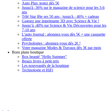
Auto Plus: testez dès 5€
Jusqu'à -36% sur le magazine de science pour les 3-6
ans
Télé Star fête ses 50 ans : jusqu'à - 46% + cadeau
Gagnez une imprimante 3D avec Science & Vie !
Jusqu’à -40% sur Science & Vie Découvertes pour les
7-10 ans
L'auto Journal : abonnez-vous dès 5€ + une casquette
offerte
Psychologies : abonnez-vous dès 2€ !
Votre magazine Modes & Travaux dès 3€ par mois
Bons plans boutique
Box beauté "Hello Summer"
Beaux livres à petit prix
Les nouveautés de la boutique
Technologie et HiFi