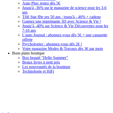
Auto Plus: testez dès 5€
Jusqu'à -36% sur le magazine de science pour les 3-6
ans
Télé Star fête ses 50 ans : jusqu'à - 46% + cadeau
Gagnez une imprimante 3D avec Science & Vie !
Jusqu’à -40% sur Science & Vie Découvertes pour les
7-10 ans
L'auto Journal : abonnez-vous dès 5€ + une casquette
offerte
Psychologies : abonnez-vous dès 2€ !
Votre magazine Modes & Travaux dès 3€ par mois
Bons plans boutique
Box beauté "Hello Summer"
Beaux livres à petit prix
Les nouveautés de la boutique
Technologie et HiFi