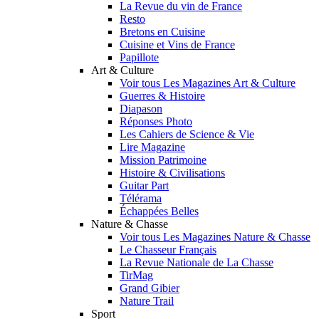
La Revue du vin de France
Resto
Bretons en Cuisine
Cuisine et Vins de France
Papillote
Art & Culture
Voir tous Les Magazines Art & Culture
Guerres & Histoire
Diapason
Réponses Photo
Les Cahiers de Science & Vie
Lire Magazine
Mission Patrimoine
Histoire & Civilisations
Guitar Part
Télérama
Échappées Belles
Nature & Chasse
Voir tous Les Magazines Nature & Chasse
Le Chasseur Français
La Revue Nationale de La Chasse
TirMag
Grand Gibier
Nature Trail
Sport