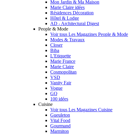
Mon Jardin & Ma Maison
Marie Claire idées
Résidences Décoration
Hôtel & Lodge
AD - Architectural Digest
People & Mode
Voir tous Les Magazines People & Mode
Modes & Travaux
Closer
Biba
L'Etiquette
Marie France
Marie Claire
Cosmopolitan
VSD
Vanity Fair
Vogue
GQ
100 idées
Cuisine
Voir tous Les Magazines Cuisine
Gueuleton
Vital Food
Gourmand
Marmiton