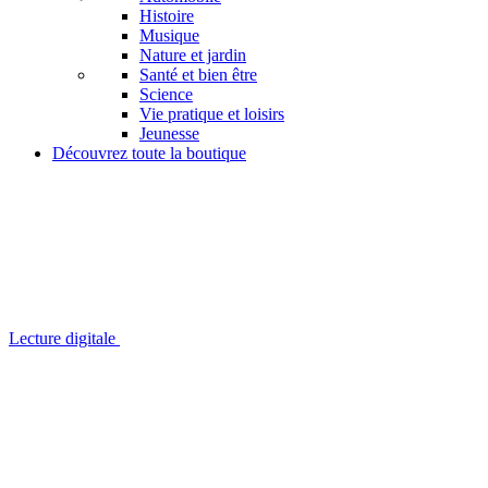
Histoire
Musique
Nature et jardin
Santé et bien être
Science
Vie pratique et loisirs
Jeunesse
Découvrez toute la boutique
Lecture digitale