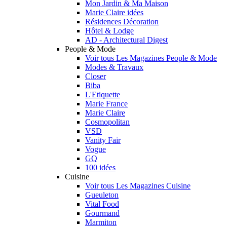
Mon Jardin & Ma Maison
Marie Claire idées
Résidences Décoration
Hôtel & Lodge
AD - Architectural Digest
People & Mode
Voir tous Les Magazines People & Mode
Modes & Travaux
Closer
Biba
L'Etiquette
Marie France
Marie Claire
Cosmopolitan
VSD
Vanity Fair
Vogue
GQ
100 idées
Cuisine
Voir tous Les Magazines Cuisine
Gueuleton
Vital Food
Gourmand
Marmiton