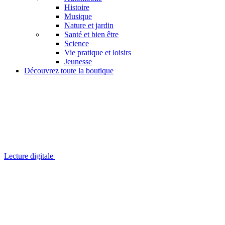
Histoire
Musique
Nature et jardin
Santé et bien être
Science
Vie pratique et loisirs
Jeunesse
Découvrez toute la boutique
Lecture digitale