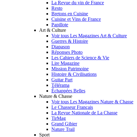
La Revue du vin de France
Resto
Bretons en Cuisine
Cuisine et Vins de France
Papillote
Art & Culture
Voir tous Les Magazines Art & Culture
Guerres & Histoire
Diapason
Réponses Photo
Les Cahiers de Science & Vie
Lire Magazine
Mission Patrimoine
Histoire & Civilisations
Guitar Part
Télérama
Échappées Belles
Nature & Chasse
Voir tous Les Magazines Nature & Chasse
Le Chasseur Français
La Revue Nationale de La Chasse
TirMag
Grand Gibier
Nature Trail
Sport