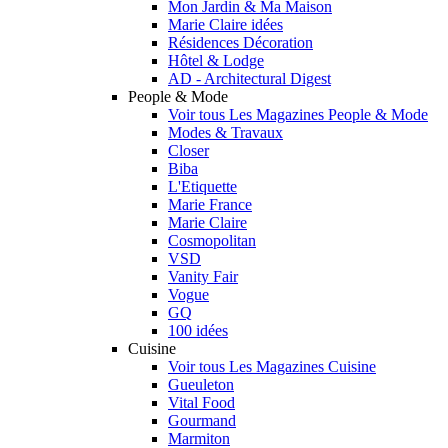
Mon Jardin & Ma Maison
Marie Claire idées
Résidences Décoration
Hôtel & Lodge
AD - Architectural Digest
People & Mode
Voir tous Les Magazines People & Mode
Modes & Travaux
Closer
Biba
L'Etiquette
Marie France
Marie Claire
Cosmopolitan
VSD
Vanity Fair
Vogue
GQ
100 idées
Cuisine
Voir tous Les Magazines Cuisine
Gueuleton
Vital Food
Gourmand
Marmiton