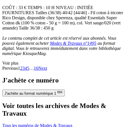
COÛT : 33 € TEMPS : 10 H NIVEAU : INITIÉE
FOURNITURES Tailles (36/38) 40/42 [44/46] - Fil coton à tricoter
Rico Design, disponible chez Sperenza, qualité Essentials Super
Cotton dk (100 % coton - 50 g = 100 m), col. Vert sauge/020 (vert
amande) Taille 36/38 : 450 g
Le contenu complet de cet article est réservé aux abonnés. Vous
pouvez également acheter
Modes & Travaux n°1495
au format
digital. Vous le retrouverez immédiatement dans votre bibliothèque
numérique KiosqueMag.
Voir plus
Previous
1
2
3
4
5
…
16
Next
J'achète ce numéro
€84
J'achète au format numérique
1
Voir toutes les archives de Modes &
Travaux
Tous les numéros de Modes & Travaux