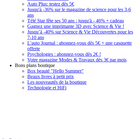
Auto Plus: testez dès 5€
Jusqu'à -36% sur le magazine de science pour les 3-6
ans
Télé Star fête ses 50 ans : jusqu'à - 46% + cadeau
Gagnez une imprimante 3D avec Science & Vie !
Jusqu’à -40% sur Science & Vie Découvertes pour les
7-10 ans
L'auto Journal : abonnez-vous dès 5€ + une casquette
offerte
Psychologies : abonnez-vous dès 2€ !
Votre magazine Modes & Travaux dès 3€ par mois
Bons plans boutique
Box beauté "Hello Summer"
Beaux livres à petit prix
Les nouveautés de la boutique
Technologie et HiFi