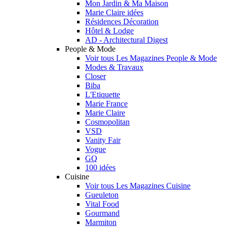
Mon Jardin & Ma Maison
Marie Claire idées
Résidences Décoration
Hôtel & Lodge
AD - Architectural Digest
People & Mode
Voir tous Les Magazines People & Mode
Modes & Travaux
Closer
Biba
L'Etiquette
Marie France
Marie Claire
Cosmopolitan
VSD
Vanity Fair
Vogue
GQ
100 idées
Cuisine
Voir tous Les Magazines Cuisine
Gueuleton
Vital Food
Gourmand
Marmiton