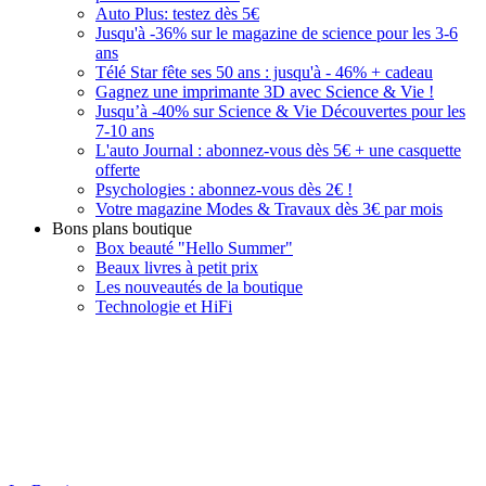
Auto Plus: testez dès 5€
Jusqu'à -36% sur le magazine de science pour les 3-6
ans
Télé Star fête ses 50 ans : jusqu'à - 46% + cadeau
Gagnez une imprimante 3D avec Science & Vie !
Jusqu’à -40% sur Science & Vie Découvertes pour les
7-10 ans
L'auto Journal : abonnez-vous dès 5€ + une casquette
offerte
Psychologies : abonnez-vous dès 2€ !
Votre magazine Modes & Travaux dès 3€ par mois
Bons plans boutique
Box beauté "Hello Summer"
Beaux livres à petit prix
Les nouveautés de la boutique
Technologie et HiFi