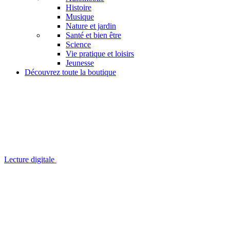
Histoire
Musique
Nature et jardin
Santé et bien être
Science
Vie pratique et loisirs
Jeunesse
Découvrez toute la boutique
Lecture digitale