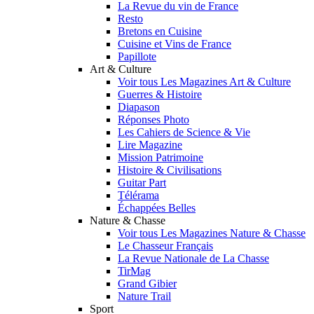
La Revue du vin de France
Resto
Bretons en Cuisine
Cuisine et Vins de France
Papillote
Art & Culture
Voir tous Les Magazines Art & Culture
Guerres & Histoire
Diapason
Réponses Photo
Les Cahiers de Science & Vie
Lire Magazine
Mission Patrimoine
Histoire & Civilisations
Guitar Part
Télérama
Échappées Belles
Nature & Chasse
Voir tous Les Magazines Nature & Chasse
Le Chasseur Français
La Revue Nationale de La Chasse
TirMag
Grand Gibier
Nature Trail
Sport