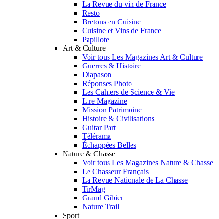
La Revue du vin de France
Resto
Bretons en Cuisine
Cuisine et Vins de France
Papillote
Art & Culture
Voir tous Les Magazines Art & Culture
Guerres & Histoire
Diapason
Réponses Photo
Les Cahiers de Science & Vie
Lire Magazine
Mission Patrimoine
Histoire & Civilisations
Guitar Part
Télérama
Échappées Belles
Nature & Chasse
Voir tous Les Magazines Nature & Chasse
Le Chasseur Français
La Revue Nationale de La Chasse
TirMag
Grand Gibier
Nature Trail
Sport