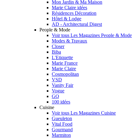
Mon Jardin & Ma Maison
Marie Claire idées
Résidences Décoration
Hôtel & Lodge
AD - Architectural Digest
People & Mode
Voir tous Les Magazines People & Mode
Modes & Travaux
Closer
Biba
L'Etiquette
Marie France
Marie Claire
Cosmopolitan
VSD
Vanity Fair
Vogue
GQ
100 idées
Cuisine
Voir tous Les Magazines Cuisine
Gueuleton
Vital Food
Gourmand
Marmiton