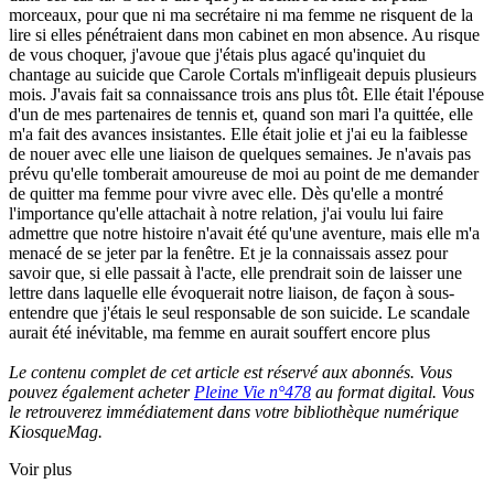
morceaux, pour que ni ma secrétaire ni ma femme ne risquent de la
lire si elles pénétraient dans mon cabinet en mon absence. Au risque
de vous choquer, j'avoue que j'étais plus agacé qu'inquiet du
chantage au suicide que Carole Cortals m'infligeait depuis plusieurs
mois. J'avais fait sa connaissance trois ans plus tôt. Elle était l'épouse
d'un de mes partenaires de tennis et, quand son mari l'a quittée, elle
m'a fait des avances insistantes. Elle était jolie et j'ai eu la faiblesse
de nouer avec elle une liaison de quelques semaines. Je n'avais pas
prévu qu'elle tomberait amoureuse de moi au point de me demander
de quitter ma femme pour vivre avec elle. Dès qu'elle a montré
l'importance qu'elle attachait à notre relation, j'ai voulu lui faire
admettre que notre histoire n'avait été qu'une aventure, mais elle m'a
menacé de se jeter par la fenêtre. Et je la connaissais assez pour
savoir que, si elle passait à l'acte, elle prendrait soin de laisser une
lettre dans laquelle elle évoquerait notre liaison, de façon à sous-
entendre que j'étais le seul responsable de son suicide. Le scandale
aurait été inévitable, ma femme en aurait souffert encore plus
Le contenu complet de cet article est réservé aux abonnés. Vous
pouvez également acheter
Pleine Vie n°478
au format digital. Vous
le retrouverez immédiatement dans votre bibliothèque numérique
KiosqueMag.
Voir plus