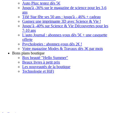
Auto Plus: testez dès 5€
Jusqu'à -36% sur le magazine de science pour les 3-6
ans
Télé Star fête ses 50 ans : jusqu'à - 46% + cadeau
Gagnez une imprimante 3D avec Science & Vie !
Jusqu’à -40% sur Science & Vie Découvertes pour les
7-10 ans
L'auto Journal : abonnez-vous dès 5€ + une casquette
offerte
Psychologies : abonnez-vous dès 2€ !
Votre magazine Modes & Travaux dès 3€ par mois
Bons plans boutique
Box beauté "Hello Summer"
Beaux livres à petit prix
Les nouveautés de la boutique
Technologie et HiFi