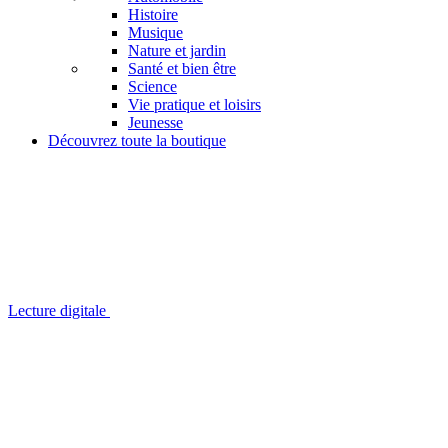
Histoire
Musique
Nature et jardin
Santé et bien être
Science
Vie pratique et loisirs
Jeunesse
Découvrez toute la boutique
Lecture digitale