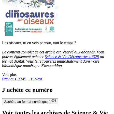
Les oiseaux, tu en vois partout, tout le temps ?
Le contenu complet de cet article est réservé aux abonnés. Vous
pouvez également acheter
Science & Vie Découvertes n°329
au
format digital. Vous le retrouverez immédiatement dans votre
bibliothèque numérique KiosqueMag.
Voir plus
Previous
1
2
3
4
5
…
15
Next
J'achète ce numéro
€76
J'achète au format numérique
4
Voir toutes les archives de Science & Vie