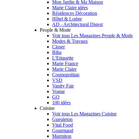
Mon Jardin & Ma Maison
Marie Claire idées
Résidences Décoration
Hôtel & Lodge
AD - Architectural Digest
People & Mode
Voir tous Les Magazines People & Mode
Modes & Travaux
Closer
Biba
L'Etiquette
Marie France
Marie Claire
Cosmopolitan
VSD
Vanity Fair
Vogue
GQ
100 idées
Cuisine
Voir tous Les Magazines Cuisine
Gueuleton
Vital Food
Gourmand
Marmiton