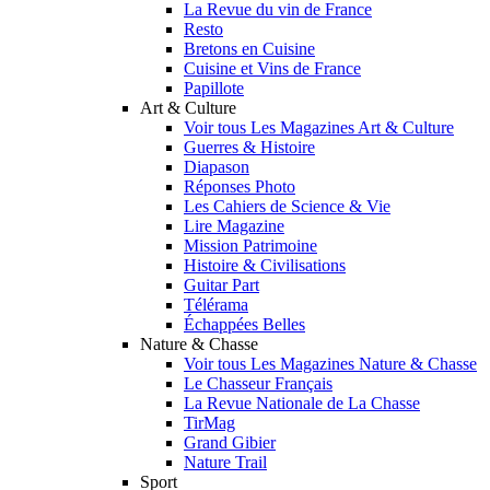
La Revue du vin de France
Resto
Bretons en Cuisine
Cuisine et Vins de France
Papillote
Art & Culture
Voir tous Les Magazines Art & Culture
Guerres & Histoire
Diapason
Réponses Photo
Les Cahiers de Science & Vie
Lire Magazine
Mission Patrimoine
Histoire & Civilisations
Guitar Part
Télérama
Échappées Belles
Nature & Chasse
Voir tous Les Magazines Nature & Chasse
Le Chasseur Français
La Revue Nationale de La Chasse
TirMag
Grand Gibier
Nature Trail
Sport