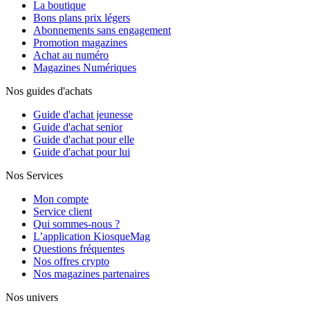
La boutique
Bons plans prix légers
Abonnements sans engagement
Promotion magazines
Achat au numéro
Magazines Numériques
Nos guides d'achats
Guide d'achat jeunesse
Guide d'achat senior
Guide d'achat pour elle
Guide d'achat pour lui
Nos Services
Mon compte
Service client
Qui sommes-nous ?
L’application KiosqueMag
Questions fréquentes
Nos offres crypto
Nos magazines partenaires
Nos univers