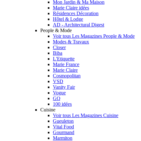
Mon Jardin & Ma Maison
Marie Claire idées
Résidences Décoration
Hôtel & Lodge
AD - Architectural Digest
People & Mode
Voir tous Les Magazines People & Mode
Modes & Travaux
Closer
Biba
L'Etiquette
Marie France
Marie Claire
Cosmopolitan
VSD
Vanity Fair
Vogue
GQ
100 idées
Cuisine
Voir tous Les Magazines Cuisine
Gueuleton
Vital Food
Gourmand
Marmiton