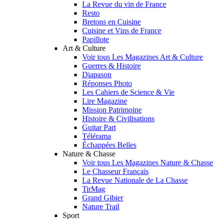
La Revue du vin de France
Resto
Bretons en Cuisine
Cuisine et Vins de France
Papillote
Art & Culture
Voir tous Les Magazines Art & Culture
Guerres & Histoire
Diapason
Réponses Photo
Les Cahiers de Science & Vie
Lire Magazine
Mission Patrimoine
Histoire & Civilisations
Guitar Part
Télérama
Échappées Belles
Nature & Chasse
Voir tous Les Magazines Nature & Chasse
Le Chasseur Français
La Revue Nationale de La Chasse
TirMag
Grand Gibier
Nature Trail
Sport