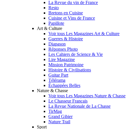
La Revue du vin de France
Resto
Bretons en Cuisine
Cuisine et Vins de France
Papillote
Art & Culture
Voir tous Les Magazines Art & Culture
Guerres & Histoire
Diapason
Réponses Photo
Les Cahiers de Science & Vie
Lire Magazine
Mission Patrimoine
Histoire & Civilisations
Guitar Part
Télérama
Échappées Belles
Nature & Chasse
Voir tous Les Magazines Nature & Chasse
Le Chasseur Français
La Revue Nationale de La Chasse
TirMag
Grand Gibier
Nature Trail
Sport