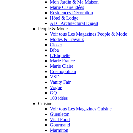
Mon Jardin & Ma Maison
Marie Claire idées
Résidences Décoration
Hôtel & Lodge
AD - Architectural Digest
People & Mode
Voir tous Les Magazines People & Mode
Modes & Travaux
Closer
Biba
L'Etiquette
Marie France
Marie Claire
Cosmopolitan
VSD
Vanity Fair
Vogue
GQ
100 idées
Cuisine
Voir tous Les Magazines Cuisine
Gueuleton
Vital Food
Gourmand
Marmiton