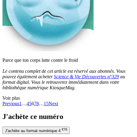
Parce que ton corps lutte contre le froid
Le contenu complet de cet article est réservé aux abonnés. Vous
pouvez également acheter
Science & Vie Découvertes n°329
au
format digital. Vous le retrouverez immédiatement dans votre
bibliothèque numérique KiosqueMag.
Voir plus
Previous
1
…
4
5
6
7
8
…
15
Next
J'achète ce numéro
€76
J'achète au format numérique
4