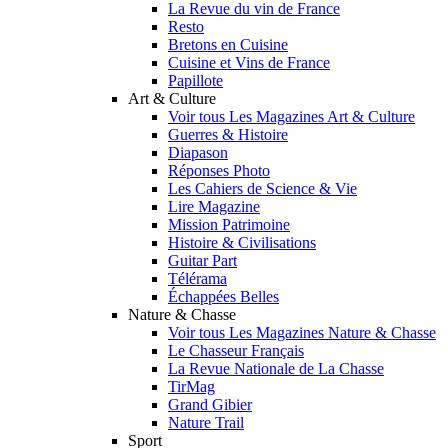
La Revue du vin de France
Resto
Bretons en Cuisine
Cuisine et Vins de France
Papillote
Art & Culture
Voir tous Les Magazines Art & Culture
Guerres & Histoire
Diapason
Réponses Photo
Les Cahiers de Science & Vie
Lire Magazine
Mission Patrimoine
Histoire & Civilisations
Guitar Part
Télérama
Échappées Belles
Nature & Chasse
Voir tous Les Magazines Nature & Chasse
Le Chasseur Français
La Revue Nationale de La Chasse
TirMag
Grand Gibier
Nature Trail
Sport