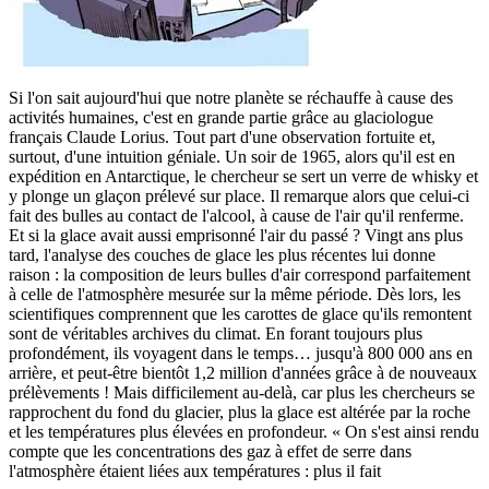
Si l'on sait aujourd'hui que notre planète se réchauffe à cause des
activités humaines, c'est en grande partie grâce au glaciologue
français Claude Lorius. Tout part d'une observation fortuite et,
surtout, d'une intuition géniale. Un soir de 1965, alors qu'il est en
expédition en Antarctique, le chercheur se sert un verre de whisky et
y plonge un glaçon prélevé sur place. Il remarque alors que celui-ci
fait des bulles au contact de l'alcool, à cause de l'air qu'il renferme.
Et si la glace avait aussi emprisonné l'air du passé ? Vingt ans plus
tard, l'analyse des couches de glace les plus récentes lui donne
raison : la composition de leurs bulles d'air correspond parfaitement
à celle de l'atmosphère mesurée sur la même période. Dès lors, les
scientifiques comprennent que les carottes de glace qu'ils remontent
sont de véritables archives du climat. En forant toujours plus
profondément, ils voyagent dans le temps… jusqu'à 800 000 ans en
arrière, et peut-être bientôt 1,2 million d'années grâce à de nouveaux
prélèvements ! Mais difficilement au-delà, car plus les chercheurs se
rapprochent du fond du glacier, plus la glace est altérée par la roche
et les températures plus élevées en profondeur. « On s'est ainsi rendu
compte que les concentrations des gaz à effet de serre dans
l'atmosphère étaient liées aux températures : plus il fait