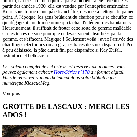
normal, car c'est ce pour quoi la pâte à modeler a été inventée ! À
partir des années 1930, elle est vendue par l'entreprise américaine
Kutol sous forme d'une pâte blanchâtre, destinée à nettoyer le papier
peint. À l'époque, les gens brûlaient du charbon pour se chauffer, ce
qui dégageait une fumée noire qui tachait l'intérieur des habitations.
Heureusement, il suffisait de frotter cette sorte de gomme malléable
sur les traces de suie pour que celles-ci soient absorbées par la
gomme, et s'effacent. Magique ! Seulement voilà : avec l'arrivée des
chauffages électriques ou au gaz, les traces de suies disparurent. Peu
à peu délaissée, la pâte aurait fini par disparaître si Kay Zufall,
institutrice et belle-sœur
Le contenu complet de cet article est réservé aux abonnés. Vous
pouvez également acheter
Hors-Séries n°178
au format digital.
Vous le retrouverez immédiatement dans votre bibliothèque
numérique KiosqueMag.
Voir plus
GROTTE DE LASCAUX : MERCI LES
ADOS !