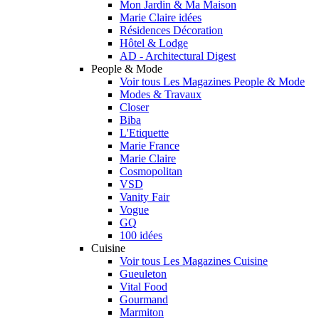
Mon Jardin & Ma Maison
Marie Claire idées
Résidences Décoration
Hôtel & Lodge
AD - Architectural Digest
People & Mode
Voir tous Les Magazines People & Mode
Modes & Travaux
Closer
Biba
L'Etiquette
Marie France
Marie Claire
Cosmopolitan
VSD
Vanity Fair
Vogue
GQ
100 idées
Cuisine
Voir tous Les Magazines Cuisine
Gueuleton
Vital Food
Gourmand
Marmiton