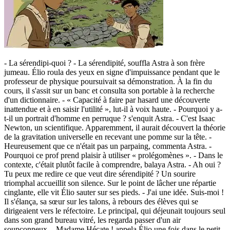
- La sérendipi-quoi ? - La sérendipité, souffla Astra à son frère
jumeau. Élio roula des yeux en signe d'impuissance pendant que le
professeur de physique poursuivait sa démonstration. À la fin du
cours, il s'assit sur un banc et consulta son portable à la recherche
d'un dictionnaire. - « Capacité à faire par hasard une découverte
inattendue et à en saisir l'utilité », lut-il à voix haute. - Pourquoi y a-
t-il un portrait d'homme en perruque ? s'enquit Astra. - C'est Isaac
Newton, un scientifique. Apparemment, il aurait découvert la théorie
de la gravitation universelle en recevant une pomme sur la tête. -
Heureusement que ce n'était pas un parpaing, commenta Astra. -
Pourquoi ce prof prend plaisir à utiliser « prolégomènes ». - Dans le
contexte, c'était plutôt facile à comprendre, balaya Astra. - Ah oui ?
Tu peux me redire ce que veut dire sérendipité ? Un sourire
triomphal accueillit son silence. Sur le point de lâcher une répartie
cinglante, elle vit Élio sauter sur ses pieds. - J'ai une idée. Suis-moi !
Il s'élança, sa sœur sur les talons, à rebours des élèves qui se
dirigeaient vers le réfectoire. Le principal, qui déjeunait toujours seul
dans son grand bureau vitré, les regarda passer d'un air
soupçonneux. - Madame Hécate ! appela Élio une fois dans le petit