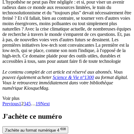
L'hypothèse ne peut pas être négligée : et si, pour viser un avenir
radieux dans ce monde aux ressources limitées, le train du
technosolutionnisme et du “toujours plus” devait nécessairement être
freiné ? Et s'il fallait, bien au contraire, se tourner vers d'autres voies
moins énergivores, moins polluantes ou tout simplement plus
naturelles ? Avec la crise climatique actuelle, de nombreuses équipes
de recherche à travers le monde s'emparent de ces questions. Et, pas
à pas, de nouvelles voies vers d'autres futurs se dessinent. Les
premières initiatives low-tech sont convaincantes La première est la
low-tech, qui se place, comme son nom l'indique, à l'opposé de la
high-tech. Ce domaine plaide pour des outils utiles, durables et
accessibles à tous, sans pour autant faire fi de toute technologie
Le contenu complet de cet article est réservé aux abonnés. Vous
pouvez également acheter
Science & Vie n°1300
au format digital.
Vous le retrouverez immédiatement dans votre bibliothèque
numérique KiosqueMag.
Voir plus
Previous
1
2
3
4
5
…
19
Next
J'achète ce numéro
€08
J'achète au format numérique
4