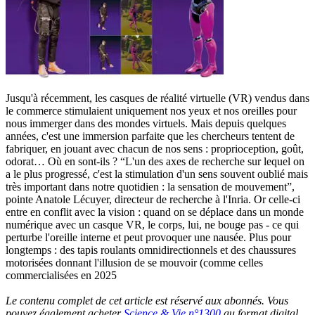
Jusqu'à récemment, les casques de réalité virtuelle (VR) vendus dans
le commerce stimulaient uniquement nos yeux et nos oreilles pour
nous immerger dans des mondes virtuels. Mais depuis quelques
années, c'est une immersion parfaite que les chercheurs tentent de
fabriquer, en jouant avec chacun de nos sens : proprioception, goût,
odorat… Où en sont-ils ? “L'un des axes de recherche sur lequel on
a le plus progressé, c'est la stimulation d'un sens souvent oublié mais
très important dans notre quotidien : la sensation de mouvement”,
pointe Anatole Lécuyer, directeur de recherche à l'Inria. Or celle-ci
entre en conflit avec la vision : quand on se déplace dans un monde
numérique avec un casque VR, le corps, lui, ne bouge pas - ce qui
perturbe l'oreille interne et peut provoquer une nausée. Plus pour
longtemps : des tapis roulants omnidirectionnels et des chaussures
motorisées donnant l'illusion de se mouvoir (comme celles
commercialisées en 2025
Le contenu complet de cet article est réservé aux abonnés. Vous
pouvez également acheter
Science & Vie n°1300
au format digital.