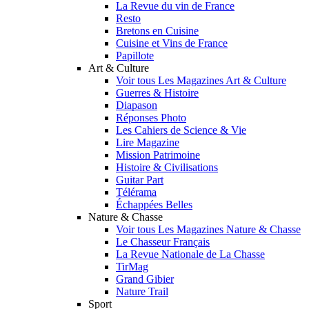
La Revue du vin de France
Resto
Bretons en Cuisine
Cuisine et Vins de France
Papillote
Art & Culture
Voir tous Les Magazines Art & Culture
Guerres & Histoire
Diapason
Réponses Photo
Les Cahiers de Science & Vie
Lire Magazine
Mission Patrimoine
Histoire & Civilisations
Guitar Part
Télérama
Échappées Belles
Nature & Chasse
Voir tous Les Magazines Nature & Chasse
Le Chasseur Français
La Revue Nationale de La Chasse
TirMag
Grand Gibier
Nature Trail
Sport