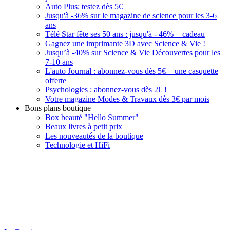
Auto Plus: testez dès 5€
Jusqu'à -36% sur le magazine de science pour les 3-6
ans
Télé Star fête ses 50 ans : jusqu'à - 46% + cadeau
Gagnez une imprimante 3D avec Science & Vie !
Jusqu’à -40% sur Science & Vie Découvertes pour les
7-10 ans
L'auto Journal : abonnez-vous dès 5€ + une casquette
offerte
Psychologies : abonnez-vous dès 2€ !
Votre magazine Modes & Travaux dès 3€ par mois
Bons plans boutique
Box beauté "Hello Summer"
Beaux livres à petit prix
Les nouveautés de la boutique
Technologie et HiFi