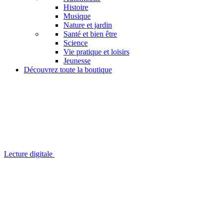
Histoire
Musique
Nature et jardin
Santé et bien être
Science
Vie pratique et loisirs
Jeunesse
Découvrez toute la boutique
Lecture digitale