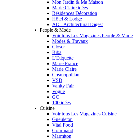
Mon Jardin & Ma Maison
Marie Claire idées
Résidences Décoration
Hôtel & Lodge
AD - Architectural Digest
People & Mode
Voir tous Les Magazines People & Mode
Modes & Travaux
Closer
Biba
L'Etiquette
Marie France
Marie Claire
Cosmopolitan
VSD
Vanity Fair
Vogue
GQ
100 idées
Cuisine
Voir tous Les Magazines Cuisine
Gueuleton
Vital Food
Gourmand
Marmiton