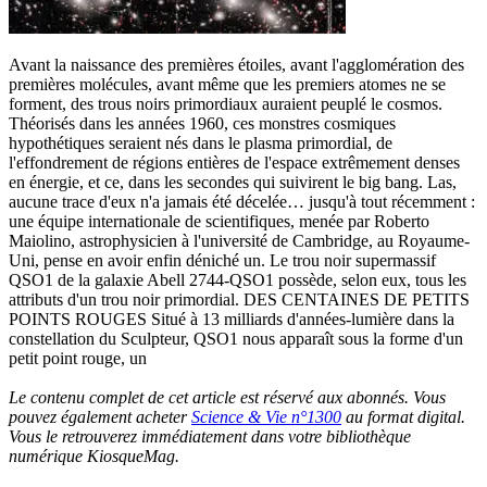
Avant la naissance des premières étoiles, avant l'agglomération des
premières molécules, avant même que les premiers atomes ne se
forment, des trous noirs primordiaux auraient peuplé le cosmos.
Théorisés dans les années 1960, ces monstres cosmiques
hypothétiques seraient nés dans le plasma primordial, de
l'effondrement de régions entières de l'espace extrêmement denses
en énergie, et ce, dans les secondes qui suivirent le big bang. Las,
aucune trace d'eux n'a jamais été décelée… jusqu'à tout récemment :
une équipe internationale de scientifiques, menée par Roberto
Maiolino, astrophysicien à l'université de Cambridge, au Royaume-
Uni, pense en avoir enfin déniché un. Le trou noir supermassif
QSO1 de la galaxie Abell 2744-QSO1 possède, selon eux, tous les
attributs d'un trou noir primordial. DES CENTAINES DE PETITS
POINTS ROUGES Situé à 13 milliards d'années-lumière dans la
constellation du Sculpteur, QSO1 nous apparaît sous la forme d'un
petit point rouge, un
Le contenu complet de cet article est réservé aux abonnés. Vous
pouvez également acheter
Science & Vie n°1300
au format digital.
Vous le retrouverez immédiatement dans votre bibliothèque
numérique KiosqueMag.