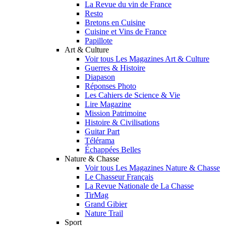
La Revue du vin de France
Resto
Bretons en Cuisine
Cuisine et Vins de France
Papillote
Art & Culture
Voir tous Les Magazines Art & Culture
Guerres & Histoire
Diapason
Réponses Photo
Les Cahiers de Science & Vie
Lire Magazine
Mission Patrimoine
Histoire & Civilisations
Guitar Part
Télérama
Échappées Belles
Nature & Chasse
Voir tous Les Magazines Nature & Chasse
Le Chasseur Français
La Revue Nationale de La Chasse
TirMag
Grand Gibier
Nature Trail
Sport