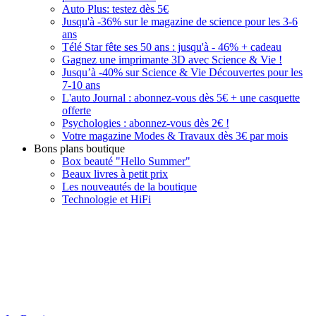
Auto Plus: testez dès 5€
Jusqu'à -36% sur le magazine de science pour les 3-6
ans
Télé Star fête ses 50 ans : jusqu'à - 46% + cadeau
Gagnez une imprimante 3D avec Science & Vie !
Jusqu’à -40% sur Science & Vie Découvertes pour les
7-10 ans
L'auto Journal : abonnez-vous dès 5€ + une casquette
offerte
Psychologies : abonnez-vous dès 2€ !
Votre magazine Modes & Travaux dès 3€ par mois
Bons plans boutique
Box beauté "Hello Summer"
Beaux livres à petit prix
Les nouveautés de la boutique
Technologie et HiFi