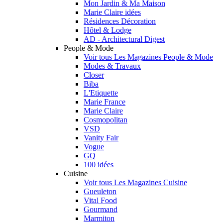
Mon Jardin & Ma Maison
Marie Claire idées
Résidences Décoration
Hôtel & Lodge
AD - Architectural Digest
People & Mode
Voir tous Les Magazines People & Mode
Modes & Travaux
Closer
Biba
L'Etiquette
Marie France
Marie Claire
Cosmopolitan
VSD
Vanity Fair
Vogue
GQ
100 idées
Cuisine
Voir tous Les Magazines Cuisine
Gueuleton
Vital Food
Gourmand
Marmiton