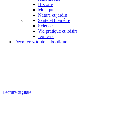
Histoire
Musique
Nature et jardin
Santé et bien être
Science
Vie pratique et loisirs
Jeunesse
Découvrez toute la boutique
Lecture digitale