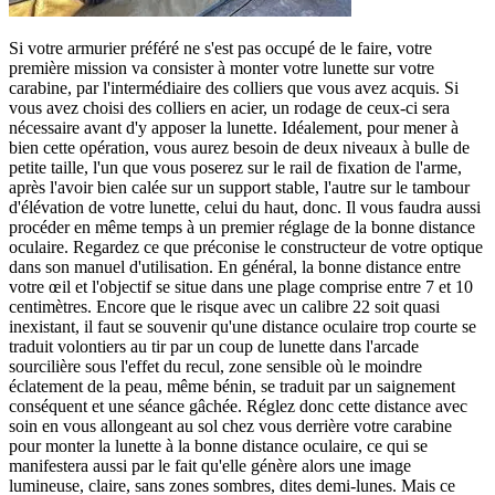
Si votre armurier préféré ne s'est pas occupé de le faire, votre
première mission va consister à monter votre lunette sur votre
carabine, par l'intermédiaire des colliers que vous avez acquis. Si
vous avez choisi des colliers en acier, un rodage de ceux-ci sera
nécessaire avant d'y apposer la lunette. Idéalement, pour mener à
bien cette opération, vous aurez besoin de deux niveaux à bulle de
petite taille, l'un que vous poserez sur le rail de fixation de l'arme,
après l'avoir bien calée sur un support stable, l'autre sur le tambour
d'élévation de votre lunette, celui du haut, donc. Il vous faudra aussi
procéder en même temps à un premier réglage de la bonne distance
oculaire. Regardez ce que préconise le constructeur de votre optique
dans son manuel d'utilisation. En général, la bonne distance entre
votre œil et l'objectif se situe dans une plage comprise entre 7 et 10
centimètres. Encore que le risque avec un calibre 22 soit quasi
inexistant, il faut se souvenir qu'une distance oculaire trop courte se
traduit volontiers au tir par un coup de lunette dans l'arcade
sourcilière sous l'effet du recul, zone sensible où le moindre
éclatement de la peau, même bénin, se traduit par un saignement
conséquent et une séance gâchée. Réglez donc cette distance avec
soin en vous allongeant au sol chez vous derrière votre carabine
pour monter la lunette à la bonne distance oculaire, ce qui se
manifestera aussi par le fait qu'elle génère alors une image
lumineuse, claire, sans zones sombres, dites demi-lunes. Mais ce