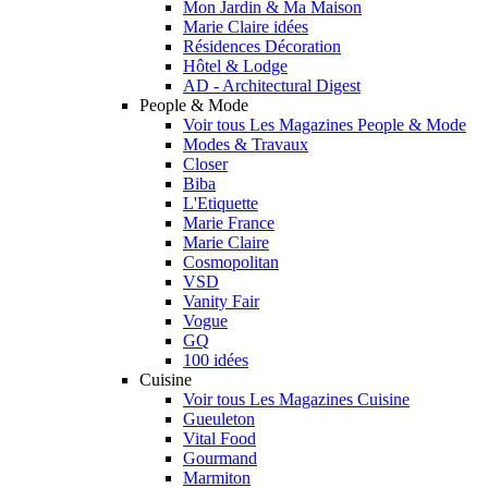
Mon Jardin & Ma Maison
Marie Claire idées
Résidences Décoration
Hôtel & Lodge
AD - Architectural Digest
People & Mode
Voir tous Les Magazines People & Mode
Modes & Travaux
Closer
Biba
L'Etiquette
Marie France
Marie Claire
Cosmopolitan
VSD
Vanity Fair
Vogue
GQ
100 idées
Cuisine
Voir tous Les Magazines Cuisine
Gueuleton
Vital Food
Gourmand
Marmiton