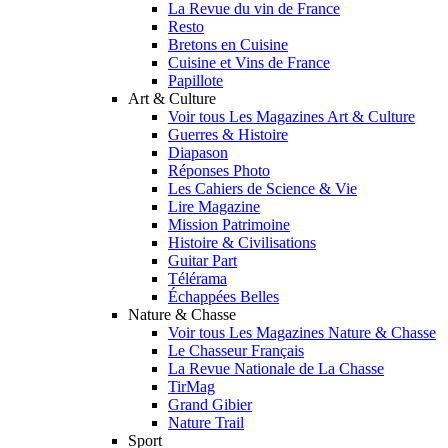
La Revue du vin de France
Resto
Bretons en Cuisine
Cuisine et Vins de France
Papillote
Art & Culture
Voir tous Les Magazines Art & Culture
Guerres & Histoire
Diapason
Réponses Photo
Les Cahiers de Science & Vie
Lire Magazine
Mission Patrimoine
Histoire & Civilisations
Guitar Part
Télérama
Échappées Belles
Nature & Chasse
Voir tous Les Magazines Nature & Chasse
Le Chasseur Français
La Revue Nationale de La Chasse
TirMag
Grand Gibier
Nature Trail
Sport