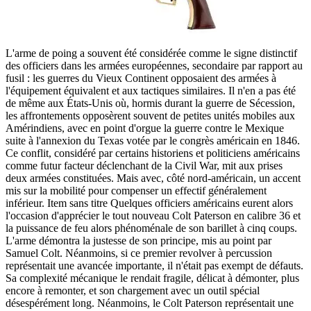
L'arme de poing a souvent été considérée comme le signe distinctif
des officiers dans les armées européennes, secondaire par rapport au
fusil : les guerres du Vieux Continent opposaient des armées à
l'équipement équivalent et aux tactiques similaires. Il n'en a pas été
de même aux États-Unis où, hormis durant la guerre de Sécession,
les affrontements opposèrent souvent de petites unités mobiles aux
Amérindiens, avec en point d'orgue la guerre contre le Mexique
suite à l'annexion du Texas votée par le congrès américain en 1846.
Ce conflit, considéré par certains historiens et politiciens américains
comme futur facteur déclenchant de la Civil War, mit aux prises
deux armées constituées. Mais avec, côté nord-américain, un accent
mis sur la mobilité pour compenser un effectif généralement
inférieur. Item sans titre Quelques officiers américains eurent alors
l'occasion d'apprécier le tout nouveau Colt Paterson en calibre 36 et
la puissance de feu alors phénoménale de son barillet à cinq coups.
L'arme démontra la justesse de son principe, mis au point par
Samuel Colt. Néanmoins, si ce premier revolver à percussion
représentait une avancée importante, il n'était pas exempt de défauts.
Sa complexité mécanique le rendait fragile, délicat à démonter, plus
encore à remonter, et son chargement avec un outil spécial
désespérément long. Néanmoins, le Colt Paterson représentait une