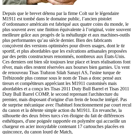
Depuis que le brevet détenu par la firme Colt sur le légendaire
M1911 est tombé dans le domaine public, l’ancien pistolet
d’ordonnance américain est fabriqué aux quatre coins du monde, le
plus souvent avec une finition équivalente à l’original, voire souvent
meilleure grâce aux progrès de la métallurgie et aux machines-outils
plus performantes qu’au siècle dernier. Bien des fabricants
conçoivent des versions optimisées pour divers usages, dont le tir
sportif, et plus abordables que les exécutions artisanales proposées
par des petits constructeurs renommés, nombreux aux États-Unis.
Ces derniers ont bien sûr toujours leur place et leurs réalisations font
rêver, mais elles restent réservées aux bourses bien garnies. Un vent
de renouveau Tisas Trabzon Silah Sanayi AS, l'usine turque de
Trébizonde plus connue sous le nom de Tisas a donc pensé aux
tireurs et compétiteurs appréciant les M1911 customisés mais
abordables et a conçu les Tisas 2011 Duty Bull Barrel et Tisas 2011
Duty Bull Barrel COMP, le second reprenant l'architecture du
premier, mais disposant d'origine d'un frein de bouche intégré. Pas
de surprise mécanique avec l'habituel fonctionnement par court recul
du canon et la détente simple action du M1911. En revanche, la
silhouette des deux frères turcs s'en éloigne du fait de différences
esthétiques, d'une poignée rapportée en polymère qui accueille un
chargeur en acier inoxydable contenant 17 cartouches placées en
quinconce, du canon lourd de Match,