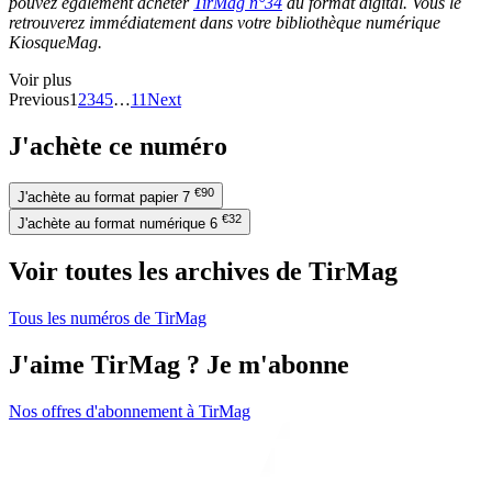
pouvez également acheter
TirMag n°34
au format digital. Vous le
retrouverez immédiatement dans votre bibliothèque numérique
KiosqueMag.
Voir plus
Previous
1
2
3
4
5
…
11
Next
J'achète ce numéro
€90
J'achète au format papier
7
€32
J'achète au format numérique
6
Voir toutes les archives de TirMag
Tous les numéros de TirMag
J'aime TirMag ? Je m'abonne
Nos offres d'abonnement à TirMag