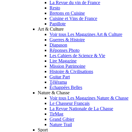
La Revue du vin de France
Resto
Bretons en Cuisine
Cuisine et Vins de France
Papillote
Art & Culture
Voir tous Les Magazines Art & Culture
Guerres & Histoire
Diapason
Réponses Photo
Les Cahiers de Science & Vie
Lire Magazine
Mission Patrimoine
Histoire & Civilisations
Guitar Part
Télérama
Échappées Belles
Nature & Chasse
Voir tous Les Magazines Nature & Chasse
Le Chasseur Français
La Revue Nationale de La Chasse
TirMag
Grand Gibier
Nature Trail
Sport