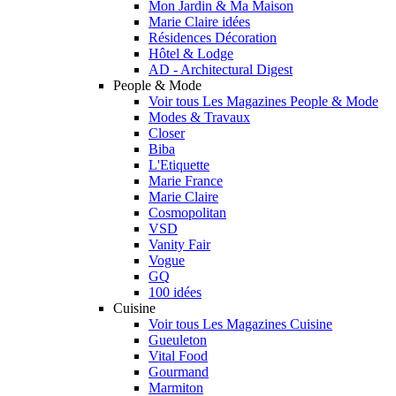
Mon Jardin & Ma Maison
Marie Claire idées
Résidences Décoration
Hôtel & Lodge
AD - Architectural Digest
People & Mode
Voir tous Les Magazines People & Mode
Modes & Travaux
Closer
Biba
L'Etiquette
Marie France
Marie Claire
Cosmopolitan
VSD
Vanity Fair
Vogue
GQ
100 idées
Cuisine
Voir tous Les Magazines Cuisine
Gueuleton
Vital Food
Gourmand
Marmiton