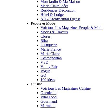
Mon Jardin & Ma Maison
Marie Claire idées
Résidences Décoration
Hôtel & Lodge
AD - Architectural Digest
People & Mode
Voir tous Les Magazines People & Mode
Modes & Travaux
Closer
Biba
L'Etiquette
Marie France
Marie Claire
Cosmopolitan
VSD
Vanity Fair
Vogue
GQ
100 idées
Cuisine
Voir tous Les Magazines Cuisine
Gueuleton
Vital Food
Gourmand
Marmiton