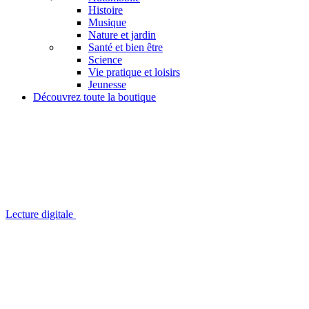
Histoire
Musique
Nature et jardin
Santé et bien être
Science
Vie pratique et loisirs
Jeunesse
Découvrez toute la boutique
Lecture digitale