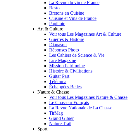
La Revue du vin de France
Resto
Bretons en Cuisine
Cuisine et Vins de France
Papillote
Art & Culture
Voir tous Les Magazines Art & Culture
Guerres & Histoire
Diapason
Réponses Photo
Les Cahiers de Science & Vie
Lire Magazine
Mission Patrimoine
Histoire & Civilisations
Guitar Part
Télérama
Échappées Belles
Nature & Chasse
Voir tous Les Magazines Nature & Chasse
Le Chasseur Français
La Revue Nationale de La Chasse
TirMag
Grand Gibier
Nature Trail
Sport