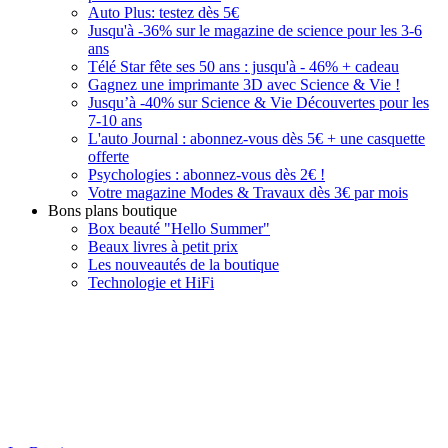
Auto Plus: testez dès 5€
Jusqu'à -36% sur le magazine de science pour les 3-6
ans
Télé Star fête ses 50 ans : jusqu'à - 46% + cadeau
Gagnez une imprimante 3D avec Science & Vie !
Jusqu’à -40% sur Science & Vie Découvertes pour les
7-10 ans
L'auto Journal : abonnez-vous dès 5€ + une casquette
offerte
Psychologies : abonnez-vous dès 2€ !
Votre magazine Modes & Travaux dès 3€ par mois
Bons plans boutique
Box beauté "Hello Summer"
Beaux livres à petit prix
Les nouveautés de la boutique
Technologie et HiFi