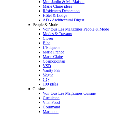
Mon Jardin & Ma Maison
Marie Claire idées
Résidences Décoration
Hôtel & Lodge
AD - Architectural Digest
People & Mode
Voir tous Les Magazines People & Mode
Modes & Travaux
Closer
Biba
L'Etiquette
Marie France
Marie Claire
Cosmopolitan
VSD
Vanity Fair
Vogue
GQ
100 idées
Cuisine
Voir tous Les Magazines Cuisine
Gueuleton
Vital Food
Gourmand
Marmiton