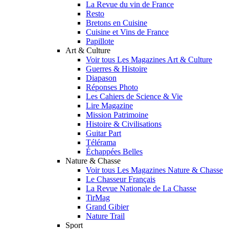
La Revue du vin de France
Resto
Bretons en Cuisine
Cuisine et Vins de France
Papillote
Art & Culture
Voir tous Les Magazines Art & Culture
Guerres & Histoire
Diapason
Réponses Photo
Les Cahiers de Science & Vie
Lire Magazine
Mission Patrimoine
Histoire & Civilisations
Guitar Part
Télérama
Échappées Belles
Nature & Chasse
Voir tous Les Magazines Nature & Chasse
Le Chasseur Français
La Revue Nationale de La Chasse
TirMag
Grand Gibier
Nature Trail
Sport