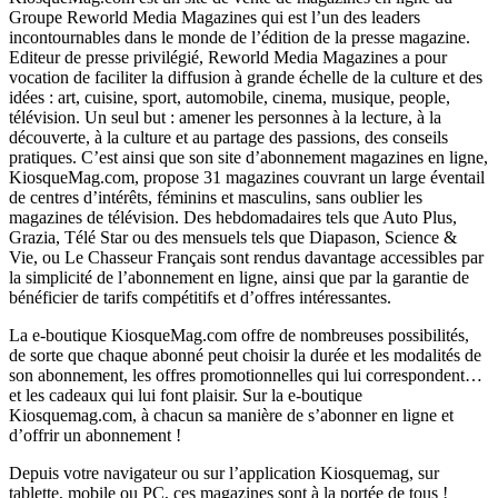
Groupe Reworld Media Magazines qui est l’un des leaders
incontournables dans le monde de l’édition de la presse magazine.
Editeur de presse privilégié, Reworld Media Magazines a pour
vocation de faciliter la diffusion à grande échelle de la culture et des
idées : art, cuisine, sport, automobile, cinema, musique, people,
télévision. Un seul but : amener les personnes à la lecture, à la
découverte, à la culture et au partage des passions, des conseils
pratiques. C’est ainsi que son site d’abonnement magazines en ligne,
KiosqueMag.com, propose 31 magazines couvrant un large éventail
de centres d’intérêts, féminins et masculins, sans oublier les
magazines de télévision. Des hebdomadaires tels que Auto Plus,
Grazia, Télé Star ou des mensuels tels que Diapason, Science &
Vie, ou Le Chasseur Français sont rendus davantage accessibles par
la simplicité de l’abonnement en ligne, ainsi que par la garantie de
bénéficier de tarifs compétitifs et d’offres intéressantes.
La e-boutique KiosqueMag.com offre de nombreuses possibilités,
de sorte que chaque abonné peut choisir la durée et les modalités de
son abonnement, les offres promotionnelles qui lui correspondent…
et les cadeaux qui lui font plaisir. Sur la e-boutique
Kiosquemag.com, à chacun sa manière de s’abonner en ligne et
d’offrir un abonnement !
Depuis votre navigateur ou sur l’application Kiosquemag, sur
tablette, mobile ou PC, ces magazines sont à la portée de tous !