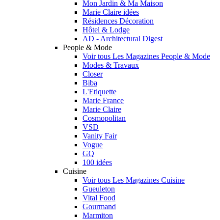
Mon Jardin & Ma Maison
Marie Claire idées
Résidences Décoration
Hôtel & Lodge
AD - Architectural Digest
People & Mode
Voir tous Les Magazines People & Mode
Modes & Travaux
Closer
Biba
L'Etiquette
Marie France
Marie Claire
Cosmopolitan
VSD
Vanity Fair
Vogue
GQ
100 idées
Cuisine
Voir tous Les Magazines Cuisine
Gueuleton
Vital Food
Gourmand
Marmiton