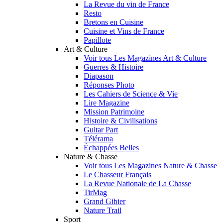
La Revue du vin de France
Resto
Bretons en Cuisine
Cuisine et Vins de France
Papillote
Art & Culture
Voir tous Les Magazines Art & Culture
Guerres & Histoire
Diapason
Réponses Photo
Les Cahiers de Science & Vie
Lire Magazine
Mission Patrimoine
Histoire & Civilisations
Guitar Part
Télérama
Échappées Belles
Nature & Chasse
Voir tous Les Magazines Nature & Chasse
Le Chasseur Français
La Revue Nationale de La Chasse
TirMag
Grand Gibier
Nature Trail
Sport