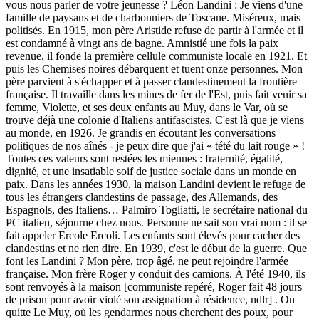
vous nous parler de votre jeunesse ? Léon Landini : Je viens d'une
famille de paysans et de charbonniers de Toscane. Miséreux, mais
politisés. En 1915, mon père Aristide refuse de partir à l'armée et il
est condamné à vingt ans de bagne. Amnistié une fois la paix
revenue, il fonde la première cellule communiste locale en 1921. Et
puis les Chemises noires débarquent et tuent onze personnes. Mon
père parvient à s'échapper et à passer clandestinement la frontière
française. Il travaille dans les mines de fer de l'Est, puis fait venir sa
femme, Violette, et ses deux enfants au Muy, dans le Var, où se
trouve déjà une colonie d'Italiens antifascistes. C'est là que je viens
au monde, en 1926. Je grandis en écoutant les conversations
politiques de nos aînés - je peux dire que j'ai « tété du lait rouge » !
Toutes ces valeurs sont restées les miennes : fraternité, égalité,
dignité, et une insatiable soif de justice sociale dans un monde en
paix. Dans les années 1930, la maison Landini devient le refuge de
tous les étrangers clandestins de passage, des Allemands, des
Espagnols, des Italiens… Palmiro Togliatti, le secrétaire national du
PC italien, séjourne chez nous. Personne ne sait son vrai nom : il se
fait appeler Ercole Ercoli. Les enfants sont élevés pour cacher des
clandestins et ne rien dire. En 1939, c'est le début de la guerre. Que
font les Landini ? Mon père, trop âgé, ne peut rejoindre l'armée
française. Mon frère Roger y conduit des camions. À l'été 1940, ils
sont renvoyés à la maison [communiste repéré, Roger fait 48 jours
de prison pour avoir violé son assignation à résidence, ndlr] . On
quitte Le Muy, où les gendarmes nous cherchent des poux, pour