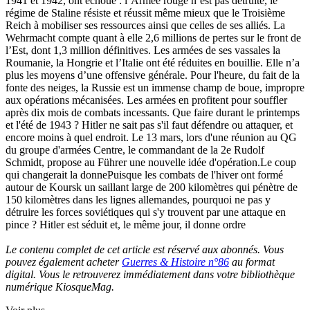
1941 et 1942, ont échoué : l’Armée rouge n’est pas détruite, le
régime de Staline résiste et réussit même mieux que le Troisième
Reich à mobiliser ses ressources ainsi que celles de ses alliés. La
Wehrmacht compte quant à elle 2,6 millions de pertes sur le front de
l’Est, dont 1,3 million définitives. Les armées de ses vassales la
Roumanie, la Hongrie et l’Italie ont été réduites en bouillie. Elle n’a
plus les moyens d’une offensive générale. Pour l'heure, du fait de la
fonte des neiges, la Russie est un immense champ de boue, impropre
aux opérations mécanisées. Les armées en profitent pour souffler
après dix mois de combats incessants. Que faire durant le printemps
et l'été de 1943 ? Hitler ne sait pas s'il faut défendre ou attaquer, et
encore moins à quel endroit. Le 13 mars, lors d'une réunion au QG
du groupe d'armées Centre, le commandant de la 2e Rudolf
Schmidt, propose au Führer une nouvelle idée d'opération.Le coup
qui changerait la donnePuisque les combats de l'hiver ont formé
autour de Koursk un saillant large de 200 kilomètres qui pénètre de
150 kilomètres dans les lignes allemandes, pourquoi ne pas y
détruire les forces soviétiques qui s'y trouvent par une attaque en
pince ? Hitler est séduit et, le même jour, il donne ordre
Le contenu complet de cet article est réservé aux abonnés. Vous
pouvez également acheter
Guerres & Histoire n°86
au format
digital. Vous le retrouverez immédiatement dans votre bibliothèque
numérique KiosqueMag.