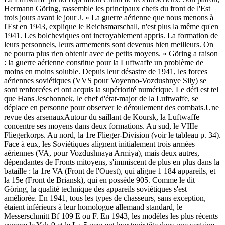
Hermann Göring, rassemble les principaux chefs du front de l'Est
trois jours avant le jour J. « La guerre aérienne que nous menons à
l'Est en 1943, explique le Reichsmarschall, n'est plus la même qu'en
1941. Les bolcheviques ont incroyablement appris. La formation de
leurs personnels, leurs armements sont devenus bien meilleurs. On
ne pourra plus rien obtenir avec de petits moyens. » Göring a raison
: la guerre aérienne constitue pour la Luftwaffe un problème de
moins en moins soluble. Depuis leur désastre de 1941, les forces
aériennes soviétiques (VVS pour Voyenno-Vozdushnye Sily) se
sont renforcées et ont acquis la supériorité numérique. Le défi est tel
que Hans Jeschonnek, le chef d'état-major de la Luftwaffe, se
déplace en personne pour observer le déroulement des combats.Une
revue des arsenauxAutour du saillant de Koursk, la Luftwaffe
concentre ses moyens dans deux formations. Au sud, le VIIIe
Fliegerkorps. Au nord, la 1re Flieger-Division (voir le tableau p. 34).
Face à eux, les Soviétiques alignent initialement trois armées
aériennes (VA, pour Vozdushnaya Armiya), mais deux autres,
dépendantes de Fronts mitoyens, s'immiscent de plus en plus dans la
bataille : la 1re VA (Front de l'Ouest), qui aligne 1 184 appareils, et
la 15e (Front de Briansk), qui en possède 905. Comme le dit
Göring, la qualité technique des appareils soviétiques s'est
améliorée. En 1941, tous les types de chasseurs, sans exception,
étaient inférieurs à leur homologue allemand standard, le
Messerschmitt Bf 109 E ou F. En 1943, les modèles les plus récents