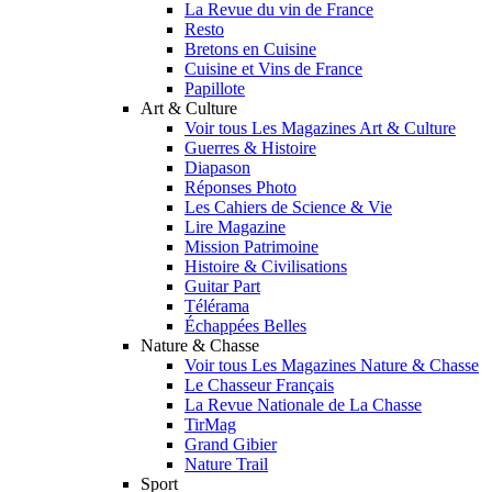
La Revue du vin de France
Resto
Bretons en Cuisine
Cuisine et Vins de France
Papillote
Art & Culture
Voir tous Les Magazines Art & Culture
Guerres & Histoire
Diapason
Réponses Photo
Les Cahiers de Science & Vie
Lire Magazine
Mission Patrimoine
Histoire & Civilisations
Guitar Part
Télérama
Échappées Belles
Nature & Chasse
Voir tous Les Magazines Nature & Chasse
Le Chasseur Français
La Revue Nationale de La Chasse
TirMag
Grand Gibier
Nature Trail
Sport