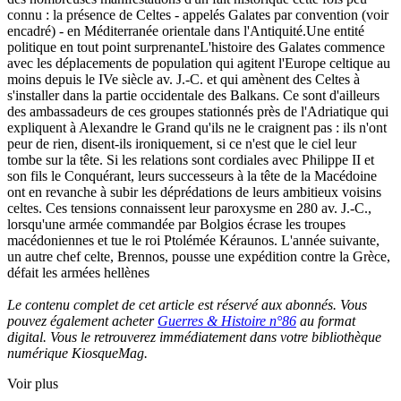
connu : la présence de Celtes - appelés Galates par convention (voir
encadré) - en Méditerranée orientale dans l'Antiquité.Une entité
politique en tout point surprenanteL'histoire des Galates commence
avec les déplacements de population qui agitent l'Europe celtique au
moins depuis le IVe siècle av. J.-C. et qui amènent des Celtes à
s'installer dans la partie occidentale des Balkans. Ce sont d'ailleurs
des ambassadeurs de ces groupes stationnés près de l'Adriatique qui
expliquent à Alexandre le Grand qu'ils ne le craignent pas : ils n'ont
peur de rien, disent-ils ironiquement, si ce n'est que le ciel leur
tombe sur la tête. Si les relations sont cordiales avec Philippe II et
son fils le Conquérant, leurs successeurs à la tête de la Macédoine
ont en revanche à subir les déprédations de leurs ambitieux voisins
celtes. Ces tensions connaissent leur paroxysme en 280 av. J.-C.,
lorsqu'une armée commandée par Bolgios écrase les troupes
macédoniennes et tue le roi Ptolémée Kéraunos. L'année suivante,
un autre chef celte, Brennos, pousse une expédition contre la Grèce,
défait les armées hellènes
Le contenu complet de cet article est réservé aux abonnés. Vous
pouvez également acheter
Guerres & Histoire n°86
au format
digital. Vous le retrouverez immédiatement dans votre bibliothèque
numérique KiosqueMag.
Voir plus