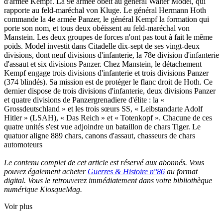
d'armée Kempf. La 9e armée obéit au général Walter Model, qui
rapporte au feld-maréchal von Kluge. Le général Hermann Hoth
commande la 4e armée Panzer, le général Kempf la formation qui
porte son nom, et tous deux obéissent au feld-maréchal von
Manstein. Les deux groupes de forces n'ont pas tout à fait le même
poids. Model investit dans Citadelle dix-sept de ses vingt-deux
divisions, dont neuf divisions d'infanterie, la 78e division d'infanterie
d'assaut et six divisions Panzer. Chez Manstein, le détachement
Kempf engage trois divisions d'infanterie et trois divisions Panzer
(374 blindés). Sa mission est de protéger le flanc droit de Hoth. Ce
dernier dispose de trois divisions d'infanterie, deux divisions Panzer
et quatre divisions de Panzergrenadiere d'élite : la «
Grossdeutschland » et les trois sœurs SS, « Leibstandarte Adolf
Hitler » (LSAH), « Das Reich » et « Totenkopf ». Chacune de ces
quatre unités s'est vue adjoindre un bataillon de chars Tiger. Le
quatuor aligne 889 chars, canons d'assaut, chasseurs de chars
automoteurs
Le contenu complet de cet article est réservé aux abonnés. Vous
pouvez également acheter
Guerres & Histoire n°86
au format
digital. Vous le retrouverez immédiatement dans votre bibliothèque
numérique KiosqueMag.
Voir plus