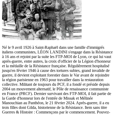
Né le 9 avril 1926 à Saint-Raphaël dans une famille d'immigrés
italiens communistes, LÉON LANDINI s'engage dans la Résistance
à 16 ans et rejoint par la suite les FTP-MOI de Lyon, ce qui lui vaut
après-guerre, entre autres, la croix d'officier de la Légion d'honneur
et la médaille de la Résistance française. Régulièrement hospitalisé
jusqu'en février 1946 à cause des tortures subies, grand invalide de
guerre, il devient exploitant forestier dans le Var avant de rejoindre
la région parisienne en 1963 pour travailler dans la restauration
collective. Militant de toujours du PCF, il a fondé et préside depuis
2004 un mouvement alternatif, le Pôle de renaissance communiste
en France (PRCF). Dernier survivant des FTP-MOI, il fait partie de
la Garde d'honneur lors de l'entrée de Missak et Mélinée
Manouchian au Panthéon, le 21 février 2024. Après-guerre, il a eu
trois filles dont Gilda, historienne de la Résistance. Item sans titre
Guerres & Histoire : Commençons par le commencement. Pouvez-