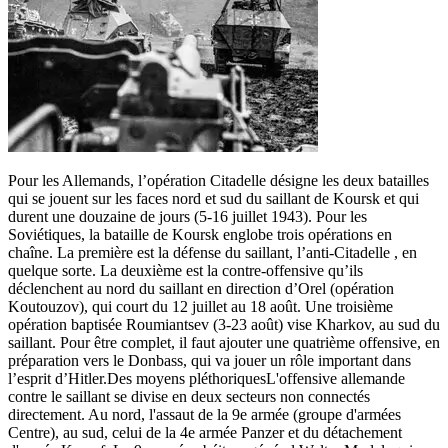
Pour les Allemands, l’opération Citadelle désigne les deux batailles
qui se jouent sur les faces nord et sud du saillant de Koursk et qui
durent une douzaine de jours (5-16 juillet 1943). Pour les
Soviétiques, la bataille de Koursk englobe trois opérations en
chaîne. La première est la défense du saillant, l’anti-Citadelle , en
quelque sorte. La deuxième est la contre-offensive qu’ils
déclenchent au nord du saillant en direction d’Orel (opération
Koutouzov), qui court du 12 juillet au 18 août. Une troisième
opération baptisée Roumiantsev (3-23 août) vise Kharkov, au sud du
saillant. Pour être complet, il faut ajouter une quatrième offensive, en
préparation vers le Donbass, qui va jouer un rôle important dans
l’esprit d’Hitler.Des moyens pléthoriquesL'offensive allemande
contre le saillant se divise en deux secteurs non connectés
directement. Au nord, l'assaut de la 9e armée (groupe d'armées
Centre), au sud, celui de la 4e armée Panzer et du détachement