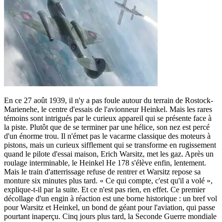
En ce 27 août 1939, il n'y a pas foule autour du terrain de Rostock-
Marienehe, le centre d'essais de l'avionneur Heinkel. Mais les rares
témoins sont intrigués par le curieux appareil qui se présente face à
la piste. Plutôt que de se terminer par une hélice, son nez est percé
d'un énorme trou. Il n'émet pas le vacarme classique des moteurs à
pistons, mais un curieux sifflement qui se transforme en rugissement
quand le pilote d'essai maison, Erich Warsitz, met les gaz. Après un
roulage interminable, le Heinkel He 178 s'élève enfin, lentement.
Mais le train d'atterrissage refuse de rentrer et Warsitz repose sa
monture six minutes plus tard. « Ce qui compte, c'est qu'il a volé »,
explique-t-il par la suite. Et ce n'est pas rien, en effet. Ce premier
décollage d'un engin à réaction est une borne historique : un bref vol
pour Warsitz et Heinkel, un bond de géant pour l'aviation, qui passe
pourtant inaperçu. Cinq jours plus tard, la Seconde Guerre mondiale