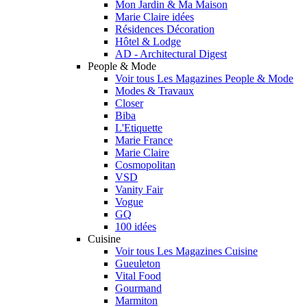
Mon Jardin & Ma Maison
Marie Claire idées
Résidences Décoration
Hôtel & Lodge
AD - Architectural Digest
People & Mode
Voir tous Les Magazines People & Mode
Modes & Travaux
Closer
Biba
L'Etiquette
Marie France
Marie Claire
Cosmopolitan
VSD
Vanity Fair
Vogue
GQ
100 idées
Cuisine
Voir tous Les Magazines Cuisine
Gueuleton
Vital Food
Gourmand
Marmiton