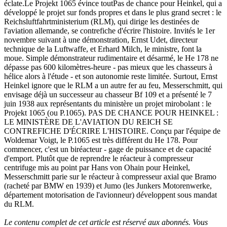
éclate.Le Projekt 1065 évince toutPas de chance pour Heinkel, qui a
développé le projet sur fonds propres et dans le plus grand secret : le
Reichsluftfahrtministerium (RLM), qui dirige les destinées de
l'aviation allemande, se contrefiche d'écrire l'histoire. Invités le 1er
novembre suivant à une démonstration, Ernst Udet, directeur
technique de la Luftwaffe, et Erhard Milch, le ministre, font la
moue. Simple démonstrateur rudimentaire et désarmé, le He 178 ne
dépasse pas 600 kilomètres-heure - pas mieux que les chasseurs à
hélice alors à l'étude - et son autonomie reste limitée. Surtout, Ernst
Heinkel ignore que le RLM a un autre fer au feu, Messerschmitt, qui
envisage déjà un successeur au chasseur Bf 109 et a présenté le 7
juin 1938 aux représentants du ministère un projet mirobolant : le
Projekt 1065 (ou P.1065). PAS DE CHANCE POUR HEINKEL :
LE MINISTÈRE DE L'AVIATION DU REICH SE
CONTREFICHE D'ÉCRIRE L'HISTOIRE. Conçu par l'équipe de
Woldemar Voigt, le P.1065 est très différent du He 178. Pour
commencer, c'est un biréacteur - gage de puissance et de capacité
d'emport. Plutôt que de reprendre le réacteur à compresseur
centrifuge mis au point par Hans von Ohain pour Heinkel,
Messerschmitt parie sur le réacteur à compresseur axial que Bramo
(racheté par BMW en 1939) et Jumo (les Junkers Motorenwerke,
département motorisation de l'avionneur) développent sous mandat
du RLM.
Le contenu complet de cet article est réservé aux abonnés. Vous