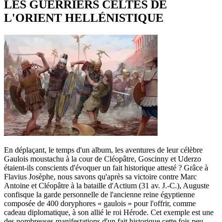
LES GUERRIERS CELTES DE
L'ORIENT HELLÉNISTIQUE
En déplaçant, le temps d'un album, les aventures de leur célèbre
Gaulois moustachu à la cour de Cléopâtre, Goscinny et Uderzo
étaient-ils conscients d'évoquer un fait historique attesté ? Grâce à
Flavius Josèphe, nous savons qu'après sa victoire contre Marc
Antoine et Cléopâtre à la bataille d'Actium (31 av. J.-C.), Auguste
confisque la garde personnelle de l'ancienne reine égyptienne
composée de 400 doryphores « gaulois » pour l'offrir, comme
cadeau diplomatique, à son allié le roi Hérode. Cet exemple est une
des nombreuses manifestations d'un fait historique cette fois peu