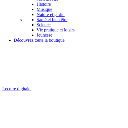
Histoire
Musique
Nature et jardin
Santé et bien être
Science
Vie pratique et loisirs
Jeunesse
Découvrez toute la boutique
Lecture digitale