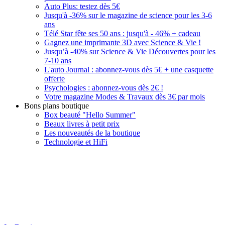
Auto Plus: testez dès 5€
Jusqu'à -36% sur le magazine de science pour les 3-6
ans
Télé Star fête ses 50 ans : jusqu'à - 46% + cadeau
Gagnez une imprimante 3D avec Science & Vie !
Jusqu’à -40% sur Science & Vie Découvertes pour les
7-10 ans
L'auto Journal : abonnez-vous dès 5€ + une casquette
offerte
Psychologies : abonnez-vous dès 2€ !
Votre magazine Modes & Travaux dès 3€ par mois
Bons plans boutique
Box beauté "Hello Summer"
Beaux livres à petit prix
Les nouveautés de la boutique
Technologie et HiFi