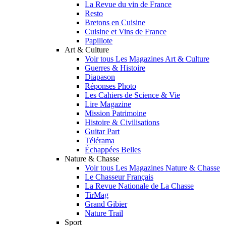
La Revue du vin de France
Resto
Bretons en Cuisine
Cuisine et Vins de France
Papillote
Art & Culture
Voir tous Les Magazines Art & Culture
Guerres & Histoire
Diapason
Réponses Photo
Les Cahiers de Science & Vie
Lire Magazine
Mission Patrimoine
Histoire & Civilisations
Guitar Part
Télérama
Échappées Belles
Nature & Chasse
Voir tous Les Magazines Nature & Chasse
Le Chasseur Français
La Revue Nationale de La Chasse
TirMag
Grand Gibier
Nature Trail
Sport