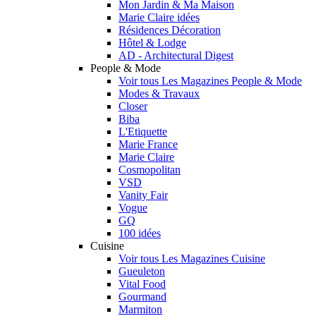
Mon Jardin & Ma Maison
Marie Claire idées
Résidences Décoration
Hôtel & Lodge
AD - Architectural Digest
People & Mode
Voir tous Les Magazines People & Mode
Modes & Travaux
Closer
Biba
L'Etiquette
Marie France
Marie Claire
Cosmopolitan
VSD
Vanity Fair
Vogue
GQ
100 idées
Cuisine
Voir tous Les Magazines Cuisine
Gueuleton
Vital Food
Gourmand
Marmiton