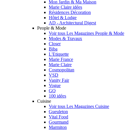
Mon Jardin & Ma Maison
Marie Claire idées
Résidences Décoration
Hôtel & Lodge
AD - Architectural Digest
People & Mode
Voir tous Les Magazines People & Mode
Modes & Travaux
Closer
Biba
L'Etiquette
Marie France
Marie Claire
Cosmopolitan
VSD
Vanity Fair
Vogue
GQ
100 idées
Cuisine
Voir tous Les Magazines Cuisine
Gueuleton
Vital Food
Gourmand
Marmiton