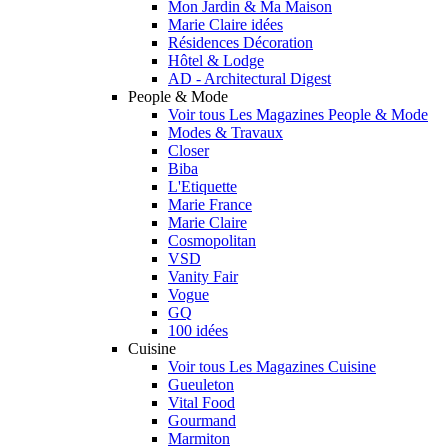
Mon Jardin & Ma Maison
Marie Claire idées
Résidences Décoration
Hôtel & Lodge
AD - Architectural Digest
People & Mode
Voir tous Les Magazines People & Mode
Modes & Travaux
Closer
Biba
L'Etiquette
Marie France
Marie Claire
Cosmopolitan
VSD
Vanity Fair
Vogue
GQ
100 idées
Cuisine
Voir tous Les Magazines Cuisine
Gueuleton
Vital Food
Gourmand
Marmiton