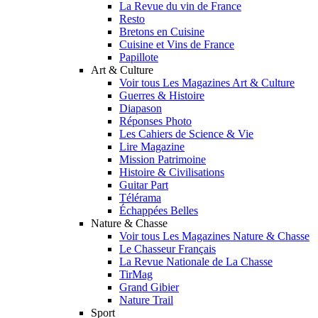
La Revue du vin de France
Resto
Bretons en Cuisine
Cuisine et Vins de France
Papillote
Art & Culture
Voir tous Les Magazines Art & Culture
Guerres & Histoire
Diapason
Réponses Photo
Les Cahiers de Science & Vie
Lire Magazine
Mission Patrimoine
Histoire & Civilisations
Guitar Part
Télérama
Échappées Belles
Nature & Chasse
Voir tous Les Magazines Nature & Chasse
Le Chasseur Français
La Revue Nationale de La Chasse
TirMag
Grand Gibier
Nature Trail
Sport